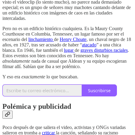
visto el videoclip (lo siento mucho), no parece nada demasiado
especial; es un grupo de señores muy machotes cantando delante de
un edificio histórico con imágenes de caos en las ciudades
intercaladas.
Pero no es un edificio histórico cualquiera. Es la Maury County
Courthouse en Columbia, Tennessee, un lugar famoso por ser el
escenario del
linchamiento
de
Henry Choate
, un chaval negro de 18
años, en 1927, tras ser acusado de haber “
atacado
” a una chica
blanca. En 1946, fue también el
lugar
de
graves disturbios raciales
.
Estos eventos son bien conocidos en Tennessee. No hay
absolutamente
nada de casual que Aldean y su equipo escogieran
filmar allí. Sabían que iba a ser polémico.
Y eso era
exactamente
lo que buscaban.
Suscribirse
Polémica y publicidad
Poco después de que saliera el video, activistas y ONGs variadas
salieron en tromba a
criticar
la canción, señalando su racismo