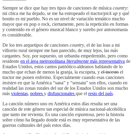
Siempre se dice que hay tres tipos de canciones de música
country
:
mi chica me ha dejado, se me ha estropeado el tractor/
pick up
y qué
bonito es mi pueblo. No es un nivel de variación temático mucho
mayor que en pop o rock, ciertamente, pero la repetición en formas
y contenido en el género musical blanco y sureño por antonomasia
es considerable.
De los tres arquetipos de canciones
country
, el de las loas a mi
villorrio rural siempre me han parecido, de muy lejos, las más
cargantes. Soy, por supuesto, un urbanita empedernido, pero como
residente
en el área metropolitana
literalmente
más representativa
de
Estados Unidos, estos cantos patriótico-aldeanos hablando de lo
mucho que echan de menos la granja, la escopeta, y
el incesto
el
tractor me ponen enfermo. Especialmente cuando esas canciones
insisten
en que la América “sana” y “sensata” son ellos, cuando en
realidad las zonas rurales del sur de los Estados Unidos son mucho
más
violentas
,
pobres
y
disfuncionales
que el
resto del país
.
La canción número uno en América estos días resulta ser una
canción de este género tan especial de música nacional-alcohólica
que tanto me revienta. Es una canción
espantosa
, pero la historia
sobre cómo ha llegado donde está es muy representativa de las
guerras culturales del país estos días.