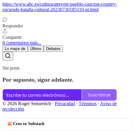
https://www.abc.es/cultura/atrevete-pueblo-cancion-country-
enciende-batalla-cultural-20230730185110-nt.html
Responder
Compartir
8 comentarios más...
Lo mejor de
Último
Debates
Sin posts
Por supuesto, sigue adelante.
Suscribirse
© 2026 Roger Senserrich
·
Privacidad
∙
Términos
∙
Aviso de
recolección
Crea tu Substack