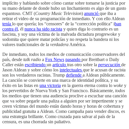
implícito y hablando sobre cómo cantar sobre tomarse la justicia por
su mano delante de donde hubo un linchamiento es algo de un gusto
espantoso. CMT (
Country Music Television
)
anunció
que iba a
retirar el video de su programación de inmediato. Y con ello Aldean
tenía
lo que quería; los “censores” de la “corrección política” i
ban
contra él
, él
nunca ha sido racista
y quien diga lo contrario es un
fascista, y soy una víctima de la malvada dictadura progrewoke y
sodomita que quiere matar policías y no respeta la bandera ni los
valores tradicionales de la
verdadera
América
.
De inmediato,
todos
los medios de comunicación conservadores del
país, desde
talk radio
a
Fox News
pasando
por Breitbart o Daily
Caller están
escribiendo
un
artículo
tras otro sobre la
persecución
de
Jason Aldean y sobre cómo los
intelectuales
que le acusan de racista
son los verdaderos racistas. Trump
defiende
a Aldean públicamente.
La canción se convierte en una marca de identidad política, y su
éxito en las listas en
una victoria
en la guerra eterna contra lo
woke
y
los pervertidos de Nueva York y San Francisco. Básicamente,
todos
los medios que tienen una audiencia proclive a escuchar una canción
que va sobre pegarle una paliza a alguien por ser impertinente y se
creen víctimas del mundo están dando horas y horas de cobertura y
publicidad gratuita a Aldean. Como campaña para vender discos, es
una estrategia brillante. Como cruzada para salvar al país de la
censura, es una chorrada sin paliativo.