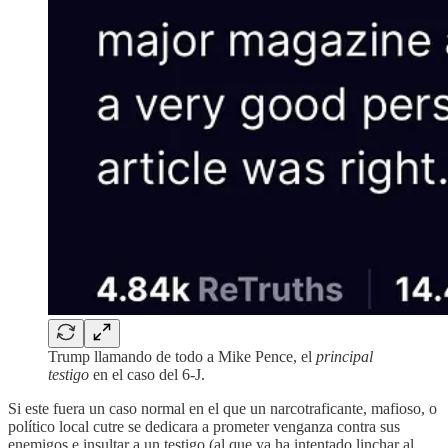
Trump llamando de todo a Mike Pence, el
principal
testigo
en el caso del 6-J.
Si este fuera un caso normal en el que un narcotraficante, mafioso, o
político local cutre se dedicara a prometer venganza contra sus
enemigos e insultar a un testigo (al que ya ha intentado linchar al