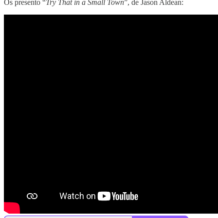
Os presento “
Try That in a Small Town
”, de Jason Aldean: