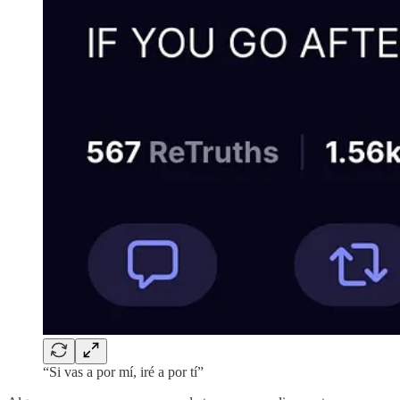
“Si vas a por mí, iré a por tí”