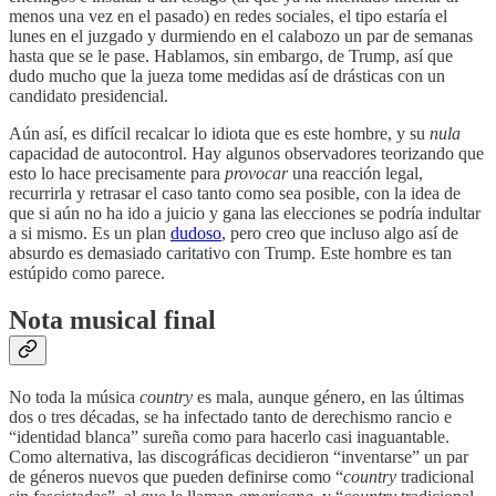
menos una vez en el pasado) en redes sociales, el tipo estaría el
lunes en el juzgado y durmiendo en el calabozo un par de semanas
hasta que se le pase. Hablamos, sin embargo, de Trump, así que
dudo mucho que la jueza tome medidas así de drásticas con un
candidato presidencial.
Aún así, es difícil recalcar lo idiota que es este hombre, y su
nula
capacidad de autocontrol. Hay algunos observadores teorizando que
esto lo hace precisamente para
provocar
una reacción legal,
recurrirla y retrasar el caso tanto como sea posible, con la idea de
que si aún no ha ido a juicio y gana las elecciones se podría indultar
a si mismo. Es un plan
dudoso
, pero creo que incluso algo así de
absurdo es demasiado caritativo con Trump. Este hombre es tan
estúpido como parece.
Nota musical final
No toda la música
country
es mala, aunque género, en las últimas
dos o tres décadas, se ha infectado tanto de derechismo rancio e
“identidad blanca” sureña como para hacerlo casi inaguantable.
Como alternativa, las discográficas decidieron “inventarse” un par
de géneros nuevos que pueden definirse como “
country
tradicional