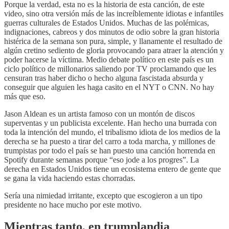
Porque la verdad, esta no es la historia de esta canción, de este
video, sino otra versión más de las increíblemente idiotas e infantiles
guerras culturales de Estados Unidos. Muchas de las polémicas,
indignaciones, cabreos y dos minutos de odio sobre la gran historia
histérica de la semana son pura, simple, y llanamente el resultado de
algún cretino sediento de gloria provocando para atraer la atención y
poder hacerse la víctima. Medio debate político en este país es un
ciclo político de millonarios saliendo por TV proclamando que les
censuran tras haber dicho o hecho alguna fascistada absurda y
conseguir que alguien les haga casito en el NYT o CNN. No hay
más que eso.
Jason Aldean es un artista famoso con un montón de discos
superventas y un publicista excelente. Han hecho una burrada con
toda la intención del mundo, el tribalismo idiota de los medios de la
derecha se ha puesto a tirar del carro a toda marcha, y millones de
trumpistas por todo el país se han puesto una canción horrenda en
Spotify durante semanas porque “eso jode a los progres”. La
derecha en Estados Unidos tiene un ecosistema entero de gente que
se gana la vida haciendo estas chorradas.
Sería una nimiedad irritante, excepto que escogieron a un tipo
presidente no hace mucho por este motivo.
Mientras tanto, en trumplandia