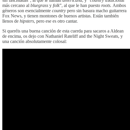
sin fascistadas”, al que le llaman
americana
, y “
country
tradicional
más cercano al
bluegrass
y
folk
”, al que le han puesto
roots.
Ambos
géneros son esencialmente
country
pero sin basura macho guitarrera
Fox News, y tienen montones de buenos artistas. Están también
llenos de
hipsters
, pero ese es otro cantar.
Si queréis una buena canción de esta cuerda para sacaros a Aldean
de encima, os dejo con Nathaniel Rateliff and the Night Sweats, y
una canción absolutamente colosal: