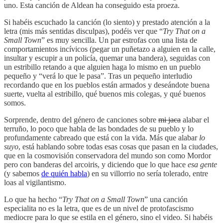
uno. Esta canción de Aldean ha conseguido esta proeza.
Si habéis escuchado la canción (lo siento) y prestado atención a la
letra (mis más sentidas disculpas), podéis ver que “
Try That on a
Small Town
” es muy sencilla. Un par estrofas con una lista de
comportamientos incívicos (pegar un puñetazo a alguien en la calle,
insultar y escupir a un policía, quemar una bandera), seguidas con
un estribillo retando a que alguien haga lo mismo en un pueblo
pequeño y “verá lo que le pasa”. Tras un pequeño interludio
recordando que en los pueblos están armados y deseándote buena
suerte, vuelta al estribillo, qué buenos mis colegas, y qué buenos
somos.
Sorprende, dentro del género de canciones sobre
mi jaca
alabar el
terruño, lo poco que habla de las bondades de su pueblo y lo
profundamente cabreado que está con la vida. Más que alabar
lo
suyo
, está hablando sobre todas esas cosas que pasan en la ciudades,
que en la cosmovisión conservadora del mundo son como Mordor
pero con banderas del arcoiris, y diciendo que lo que hace
esa gente
(y sabemos
de quién habla
) en su villorrio no sería tolerado, entre
loas al vigilantismo.
Lo que ha hecho “
Try That on a Small Town
” una canción
especialita no es la letra, que es de un nivel de protofascismo
mediocre para lo que se estila en el género, sino el video. Si habéis