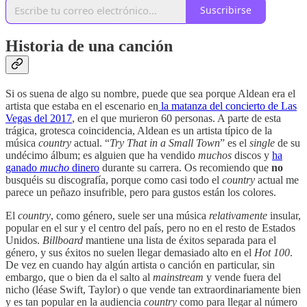
Suscribirse
Historia de una canción
Si os suena de algo su nombre, puede que sea porque Aldean era el
artista que estaba en el escenario en
la matanza del concierto de Las
Vegas del 2017
, en el que murieron 60 personas. A parte de esta
trágica, grotesca coincidencia, Aldean es un artista típico de la
música
country
actual. “
Try That in a Small Town
” es el
single
de su
undécimo álbum; es alguien que ha vendido
muchos
discos y
ha
ganado
mucho
dinero
durante su carrera. Os recomiendo que
no
busquéis su discografía, porque como casi todo el
country
actual me
parece un peñazo insufrible, pero para gustos están los colores.
El
country
, como género, suele ser una música
relativamente
insular,
popular en el sur y el centro del país, pero no en el resto de Estados
Unidos.
Billboard
mantiene una lista de éxitos separada para el
género, y sus éxitos no suelen llegar demasiado alto en el
Hot 100
.
De vez en cuando hay algún artista o canción en particular, sin
embargo, que o bien da el salto al
mainstream
y vende fuera del
nicho (léase Swift, Taylor) o que vende tan extraordinariamente bien
y es tan popular en la audiencia
country
como para llegar al número