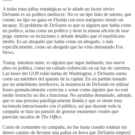
A todas estas pifias estratégicas se le añade un factor obvio:
DeSantis es un político mediocre. No es un tipo falto de talento, que
conste; un tipo no gana en Florida con esos márgenes siendo un
incapaz. El problema de DeSantis es que es alguien que habla como
un político, actúa como un político y tiene la misma afición de usar
jerga, meterse en tecnicismo y debatir detalles que el republicano
medio. Es un abogado que habla como un abogado, o más
específicamente, como un abogado que ha visto demasiado Fox
News.
Trump, mientras tanto, es alguien que sigue hablando, tras nueve
años en política, como un cuñado enfurecido en un bar de carretera.
Las bases del GOP están hartas de Washington, y DeSantis suena
como un miembro del aparato de la capital. En un partido tomado
por un antielitismo irreflexivo, la insistencia de DeSantis en utilizar
frases gramaticalmente correctas y sonar como alguien que no está
medio borracho no iba a funcionar. No ayudaba demasiado, además,
que es una persona patológicamente tímida y que se siente muy
incómoda interactuando con el público, así que durante toda la
campaña se hizo un panzón de generar momentos virales que
parecían sacados de
The Office.
Como de costumbre en campaña, no fue hasta cuando estaban sin
dinero camino de llevarse una paliza en Iowa que DeSantis empezó