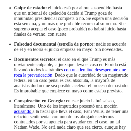
Golpe de estado:
el juicio está por ahora suspendido hasta
que un tribunal de apelación decida si Trump goza de
inmunidad presidencial completa o no. Se espera una decisión
esta semana, y un más que probable recurso al supremo. Si el
supremo acepta el caso (poco probable) no habrá juicio hasta
finales de verano, con suerte.
Falsedad documental (estrella de porno):
nadie se acuerda
de él y en teoría el juicio empieza en mayo. Sin novedades.
Documentos secretos:
el caso en el que Trump es más
obviamente culpable, la juez que lleva el caso en Florida está
llevando todos los trámites
con una lentitud desesperante que
roza la prevaricación
. Dado que la autoridad de un magistrado
federal en un caso penal es casi absoluta, la mayoría de
analistas dudan que sea posible acelerar el proceso demasiado.
Es improbable que empiece en mayo como estaba previsto.
Conspiración en Georgia:
en este juicio habrá salseo,
literalmente. Uno de los imputados presentó una moción
acusando
a la fiscal que lleva el caso, Fani Willis, de tener una
relación sentimental con uno de los abogados externos
contratados por su agencia para ayudar con el caso, un tal
Nathan Wade. No está nada claro que sea cierto, aunque hay