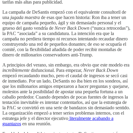
tarifas más altas para publicidad.
La campaña de DeSantis empezó con el equivalente consultoril de
una
jugada maestra
de esas que hacen historia: Ron iba a tener un
equipo de campaña pequeño, ágil y sin demasiado personal y el
grueso del gasto vendría de
Never Back Down
(“nunca retrocedas”),
la PAC “asociada” a su candidatura. La intención era que la
campaña no perdiera tiempo ni recursos intentando recaudar dinero
construyendo una red de pequeños donantes; de eso se ocuparía el
comité, con la flexibilidad añadida de poder recibir montañas de
dinero de millonarios conservadores anti-Trump.
A principios del verano, sin embargo, era obvio que este modelo era
increíblemente
disfuncional. Para empezar,
Never Back Down
empezó recaudando mucho, pero el caudal de ingresos se secó casi
de inmediato. Por un lado, DeSantis no iba bien en los sondeos, así
que los millonarios amigos empezaron a hacer preguntas y quejarse,
molestos ante la posibilidad de apostar una pequeña fortuna a un
caballo perdedor. Cuando dependes de pocas fuentes de ingresos la
tentación inevitable es intentar contentarlos, así que la estrategia de
la PAC se convirtió en una serie de bandazos sin demasiado sentido.
La organización empezó a tener serios problemas internos, con el
estratega jefe y el director ejecutivo
literalmente acabando a
guantazos
en una reunión.