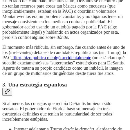
En el lado del candidato, mientras tanto, DeSantis se encontró que
no tenían recursos para cosas tan básicas como encuestas (que
inexplicablemente, estaban en la PAC) o coordinar voluntarios.
Montar eventos era un problema constante, y no digamos tener un
mensaje consistente en los medios o contratar publicidad. El
gobernador acabó usando un autobús pagado por la PAC (algo
probablemente ilegal) y hablando en actos organizados por esta,
pero sin control alguno sobre
dónde.
El momento más ridículo, sin embargo, fue cuando antes de uno de
los (irrelevantes) debates de candidatos republicanos (sin Trump), la
PAC
filtró, hizo pública o colgó accidentalmente
(no está claro qué
sucedió exactamente) sus “sugerencias” estratégicas para DeSantis.
Aparte de tratar a su propio candidato como un imbécil, la imagen
de un grupo de millonarios dirigiéndole desde fuera fue atroz.
3. Una estrategia espantosa
Si al menos los consejos que recibía DeSantis hubieran sido
sensatos. El gobernador de Florida basó su mensaje en tres
estrategias definidas que tenían la particularidad de ser todas
increíblemente estúpidas.
Intentar adelantar a Trump
desde la derecha
, alardeando de