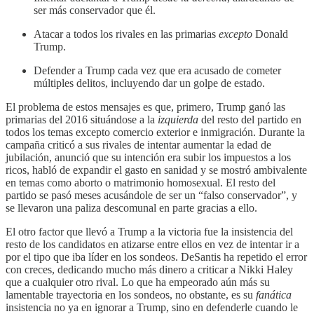
ser más conservador que él.
Atacar a todos los rivales en las primarias
excepto
Donald
Trump.
Defender a Trump cada vez que era acusado de cometer
múltiples delitos, incluyendo dar un golpe de estado.
El problema de estos mensajes es que, primero, Trump ganó las
primarias del 2016 situándose a la
izquierda
del resto del partido en
todos los temas excepto comercio exterior e inmigración. Durante la
campaña criticó a sus rivales de intentar aumentar la edad de
jubilación, anunció que su intención era subir los impuestos a los
ricos, habló de expandir el gasto en sanidad y se mostró ambivalente
en temas como aborto o matrimonio homosexual. El resto del
partido se pasó meses acusándole de ser un “falso conservador”, y
se llevaron una paliza descomunal en parte gracias a ello.
El otro factor que llevó a Trump a la victoria fue la insistencia del
resto de los candidatos en atizarse entre ellos en vez de intentar ir a
por el tipo que iba líder en los sondeos. DeSantis ha repetido el error
con creces, dedicando mucho más dinero a criticar a Nikki Haley
que a cualquier otro rival. Lo que ha empeorado aún más su
lamentable trayectoria en los sondeos, no obstante, es su
fanática
insistencia no ya en ignorar a Trump, sino en defenderle cuando le