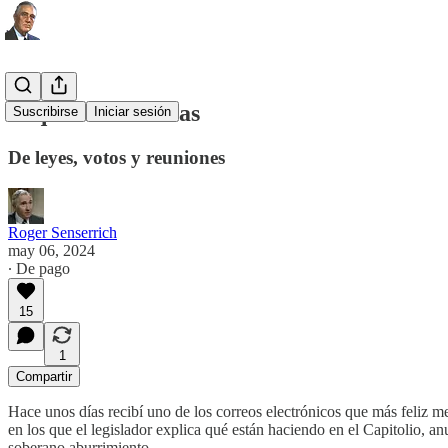
Pequeñas victorias
Suscribirse
Iniciar sesión
De leyes, votos y reuniones
Roger Senserrich
may 06, 2024
∙ De pago
15
1
Compartir
Hace unos días recibí uno de los correos electrónicos que más feliz m
en los que el legislador explica qué están haciendo en el Capitolio, 
soberano aburrimiento.