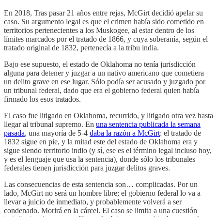
En 2018, Tras pasar 21 años entre rejas, McGirt decidió apelar su
caso. Su argumento legal es que el crimen había sido cometido en
territorios pertenecientes a los Muskogee, al estar dentro de los
límites marcados por el tratado de 1866, y cuya soberanía, según el
tratado original de 1832, pertenecía a la tribu india.
Bajo ese supuesto, el estado de Oklahoma no tenía jurisdicción
alguna para detener y juzgar a un nativo americano que cometiera
un delito grave en ese lugar. Sólo podía ser acusado y juzgado por
un tribunal federal, dado que era el gobierno federal quien había
firmado los esos tratados.
El caso fue litigado en Oklahoma, recurrido, y litigado otra vez hasta
llegar al tribunal supremo. En
una sentencia publicada la semana
pasada
, una mayoría de 5-4
daba la razón a McGirt
: el tratado de
1832 sigue en pie, y la mitad este del estado de Oklahoma era y
sigue siendo territorio indio (y sí, ese es el término legal incluso hoy,
y es el lenguaje que usa la sentencia), donde sólo los tribunales
federales tienen jurisdicción para juzgar delitos graves.
Las consecuencias de esta sentencia son… complicadas. Por un
lado, McGirt no será un hombre libre; el gobierno federal lo va a
llevar a juicio de inmediato, y probablemente volverá a ser
condenado. Morirá en la cárcel. El caso se limita a una cuestión