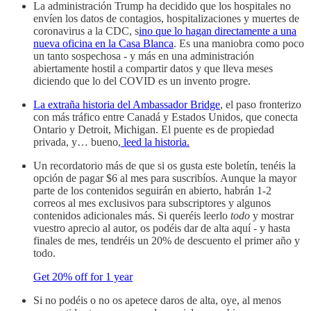
La administración Trump ha decidido que los hospitales no
envíen los datos de contagios, hospitalizaciones y muertes de
coronavirus a la CDC, s
ino que lo hagan directamente a una
nueva oficina en la Casa Blanca
. Es una maniobra como poco
un tanto sospechosa - y más en una administración
abiertamente hostil a compartir datos y que lleva meses
diciendo que lo del COVID es un invento progre.
La extraña historia del Ambassador Bridge
, el paso fronterizo
con más tráfico entre Canadá y Estados Unidos, que conecta
Ontario y Detroit, Michigan. El puente es de propiedad
privada, y… bueno,
leed la historia.
Un recordatorio más de que si os gusta este boletín, tenéis la
opción de pagar $6 al mes para suscribíos. Aunque la mayor
parte de los contenidos seguirán en abierto, habrán 1-2
correos al mes exclusivos para subscriptores y algunos
contenidos adicionales más. Si queréis leerlo
todo
y mostrar
vuestro aprecio al autor, os podéis dar de alta aquí - y hasta
finales de mes, tendréis un 20% de descuento el primer año y
todo.
Get 20% off for 1 year
Si no podéis o no os apetece daros de alta, oye, al menos