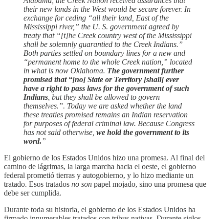
Alabama, the Creek Nation received assurances that
their new lands in the West would be secure forever. In
exchange for ceding “all their land, East of the
Mississippi river,” the U. S. government agreed by
treaty that “[t]he Creek country west of the Mississippi
shall be solemnly guarantied to the Creek Indians.”
Both parties settled on boundary lines for a new and
“permanent home to the whole Creek nation,” located
in what is now Oklahoma.
The government further
promised that “[no] State or Territory [shall] ever
have a right to pass laws for the government of such
Indians
, but they shall be allowed to govern
themselves.”. Today we are asked whether the land
these treaties promised remains an Indian reservation
for purposes of federal criminal law. Because Congress
has not said otherwise,
we hold the government to its
word.
”
El gobierno de los Estados Unidos hizo una promesa. Al final del
camino de lágrimas, la larga marcha hacia el oeste, el gobierno
federal prometió tierras y autogobierno, y lo hizo mediante un
tratado. Esos tratados
no son
papel mojado, sino una promesa que
debe ser cumplida.
Durante toda su historia, el gobierno de los Estados Unidos ha
firmado innumerables tratados con tribus nativas. Durante siglos,