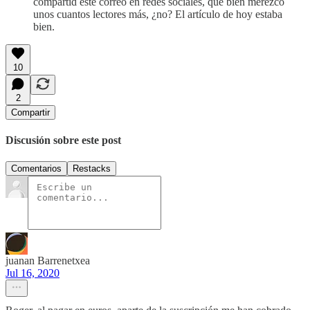
compartid este correo en redes sociales, que bien merezco
unos cuantos lectores más, ¿no? El artículo de hoy estaba
bien.
10
2
Compartir
Discusión sobre este post
Comentarios
Restacks
juanan Barrenetxea
Jul 16, 2020