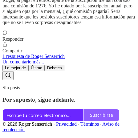
Roger, al pagar en euros, aparte de la suscripción me han cobrado
una comisión de 1'27€. Yo he optado por la suscripción anual, pero
si alguien opta por la mensual, ¿ qué comisión pagaría? Sería
interesante que los posibles suscriptores tengan esa información para
que no se lleven sorpresas desagradables.
Responder
Compartir
1 respuesta de Roger Senserrich
Un comentario más...
Lo mejor de
Último
Debates
Sin posts
Por supuesto, sigue adelante.
Suscribirse
© 2026 Roger Senserrich
·
Privacidad
∙
Términos
∙
Aviso de
recolección