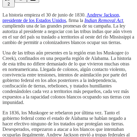
2
La historia empieza el 30 de junio de 1830.
Andrew Jackson,
presidente de los Estados Unidos
, firma la
Indian Removal Act
,
cumpliendo una de las grandes promesas de su campaña. La ley
autoriza al presidente a negociar con las tribus indias que aún viven
en el sur del país su traslado a territorios al oeste del río Mississippi a
cambio de permitir a colonizadores blancos ocupar sus tierras.
Una de las tribus aún presentes en la región eran los Muskogee (o
Creek), confinados en una pequeña región de Alabama. La historia
de esta tribu no difiere demasiado de lo que vivieron muchas otras
en norteamericana. Llegada de colonos, algún contacto violento,
convivencia entre tensiones, intentos de asimilación por parte del
gobierno federal en los años posteriores a la independencia,
confiscación de tierras, rebeliones, y tratados humillantes
condenándoles cada vez a territorios más pequeños, cada vez más
expuestos a la rapacidad colonos blancos ocupando sus tierras con
impunidad.
En 1836, los Muskogee se rebelaron por última vez. Tanto el
gobierno federal como el estado de Alabama se habían negado a
hacer efectivo ninguno de los tratados que protegían sus tierras.
Desesperados, empezaron a atacar a los blancos que intentaban
ocuparlas ilegalmente. Andrew Jackson envió a tropas federales al