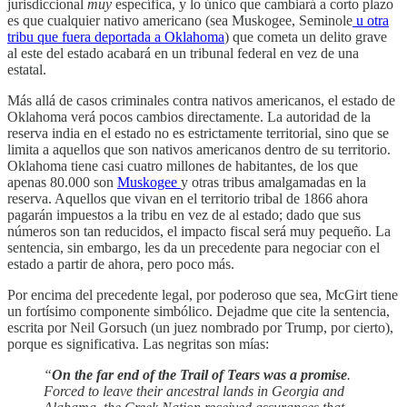
jurisdiccional
muy
específica, y lo único que cambiará a corto plazo
es que cualquier nativo americano (sea Muskogee, Seminole
u otra
tribu que fuera deportada a Oklahoma
) que cometa un delito grave
al este del estado acabará en un tribunal federal en vez de una
estatal.
Más allá de casos criminales contra nativos americanos, el estado de
Oklahoma verá pocos cambios directamente. La autoridad de la
reserva india en el estado no es estrictamente territorial, sino que se
limita a aquellos que son nativos americanos dentro de su territorio.
Oklahoma tiene casi cuatro millones de habitantes, de los que
apenas 80.000 son
Muskogee
y otras tribus amalgamadas en la
reserva. Aquellos que vivan en el territorio tribal de 1866 ahora
pagarán impuestos a la tribu en vez de al estado; dado que sus
números son tan reducidos, el impacto fiscal será muy pequeño. La
sentencia, sin embargo, les da un precedente para negociar con el
estado a partir de ahora, pero poco más.
Por encima del precedente legal, por poderoso que sea, McGirt tiene
un fortísimo componente simbólico. Dejadme que cite la sentencia,
escrita por Neil Gorsuch (un juez nombrado por Trump, por cierto),
porque es significativa. Las negritas son mías:
“
On the far end of the Trail of Tears was a promise
.
Forced to leave their ancestral lands in Georgia and