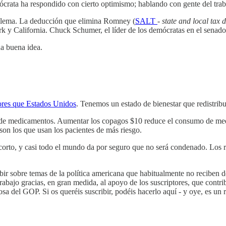
mócrata ha respondido con cierto optimismo; hablando con gente del trab
oblema. La deducción que elimina Romney (
SALT
-
state and local tax
d
k y California. Chuck Schumer, el líder de los demócratas en el senado
na buena idea.
res que Estados Unidos
. Tenemos un estado de bienestar que redistri
uso de medicamentos. Aumentar los copagos $10 reduce el consumo de
n los que usan los pacientes de más riesgo.
orto, y casi todo el mundo da por seguro que no será condenado. Los 
bir sobre temas de la política americana que habitualmente no reciben 
trabajo gracias, en gran medida, al apoyo de los suscriptores, que con
osa del GOP. Si os queréis suscribir, podéis hacerlo aquí - y oye, es u