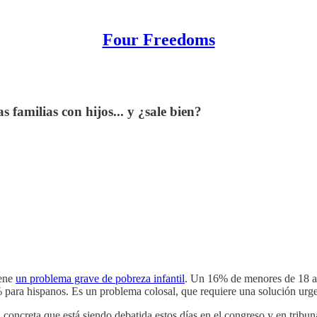
Four Freedoms
 familias con hijos... y ¿sale bien?
iene
un problema grave de pobreza infantil
. Un 16% de menores de 18 añ
para hispanos. Es un problema colosal, que requiere una solución urgent
concreta que está siendo debatida estos días en el congreso y en tribun