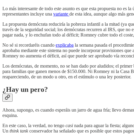
Lo más interesante de todo este asunto es que esta propuesta no es la 
representantes incluye una
variante
de esta idea, aunque algo más gen
La propuesta demócrata reduciría la pobreza infantil a la mitad (ya
través de la seguridad social; los demócratas recurren al IRS, que no 
pagar nada, y lo enchufan todo al déficit; Romney cubre todo el coste
No sé si recordaréis cuando
explicaba
la semana pasada el procedimient
aprobaba mediante este sistema no puede incorporar provisiones que aum
Romney no aumenta el déficit, así que puede ser aprobado vía reconc
Los demócratas, de momento, no se han dado por aludidos; el primer 
para familias que ganen menos de $150.000. Ni Romney ni la Casa Bla
reapareciendo, de un modo u otro, en el estímulo o una ley posterior.
¿Hay un pero?
Ahora, supongo, es cuando esperáis un jarro de agua fría; llevo demasi
esquina.
En este caso, la verdad, no tengo
casi
nada para aguar la fiesta; algun
Un
think tank
conservador ha señalado que es posible que estos pagos r