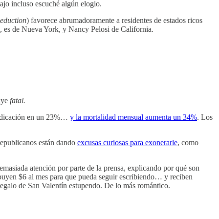
ajo incluso escuché algún elogio.
eduction
) favorece abrumadoramente a residentes de estados ricos
, es de Nueva York, y Nancy Pelosi de California.
buye
fatal.
 medicación en un 23%…
y la mortalidad mensual aumenta un 34%
. Los
republicanos están dando
excusas curiosas para exonerarle
, como
demasiada atención por parte de la prensa, explicando por qué son
tribuyen $6 al mes para que pueda seguir escribiendo… y reciben
n regalo de San Valentín estupendo. De lo más romántico.