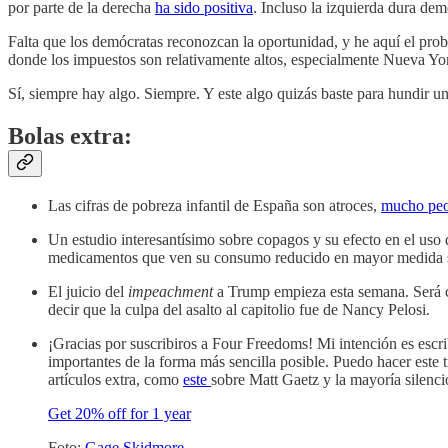
por parte de la derecha
ha sido positiva
. Incluso la izquierda dura de
Falta que los demócratas reconozcan la oportunidad, y he aquí el pr
donde los impuestos son relativamente altos, especialmente Nueva Yor
Sí, siempre hay algo. Siempre. Y este algo quizás baste para hundir u
Bolas extra:
Las cifras de pobreza infantil de España son atroces,
mucho peo
Un estudio interesantísimo sobre copagos y su efecto en el 
medicamentos que ven su consumo reducido en mayor medida so
El juicio del
impeachment
a Trump empieza esta semana. Será c
decir que la culpa del asalto al capitolio fue de Nancy Pelosi.
¡Gracias por suscribiros a Four Freedoms! Mi intención es escri
importantes de la forma más sencilla posible. Puedo hacer este 
artículos extra, como
este
sobre Matt Gaetz y la mayoría silenci
Get 20% off for 1 year
Foto:
Gage Skidmore.