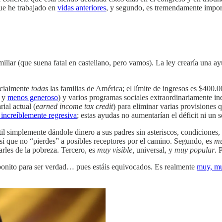
que he trabajado en
vidas
anteriores
, y segundo, es tremendamente impor
miliar (que suena fatal en castellano, pero vamos). La ley crearía una 
encialmente
todas
las familias de América; el límite de ingresos es $400
o y
menos generoso
) y varios programas sociales extraordinariamente 
ial actual (
earned income tax credit
) para eliminar varias provisiones 
 increíblemente regresiva
; estas ayudas no aumentarían el déficit ni un s
til simplemente dándole dinero a sus padres sin asteriscos, condiciones, 
sí que no “pierdes” a posibles receptores por el camino. Segundo, es
mu
arles de la pobreza. Tercero, es
muy visible,
universal, y
muy popular
. 
 bonito para ser verdad… pues estáis equivocados. Es realmente
muy, mu