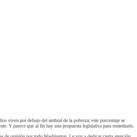
os viven por debajo del umbral de la pobreza; este porcentaje se
e. Y parece que al fin hay una propuesta legislativa para remediarlo.
as de opinión por todo Washington. Le voy a dedicar cierta atención