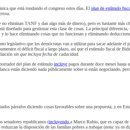
única que está rondando el congreso estos días. El
plan de estímulo fisca
erosa.
 que no eliminan TANF y dan algo más de dinero), pero es bastante más
está diseñado para gestionar esta clase de cosas. La principal diferenc
, y lo hace eliminando cosas que no funcionan y eliminando deducciones
o legislativo que los demócratas van a utilizar para sacar adelante el p
enten el déficit fiscal a largo plazo, así que el estímulo fiscal de Bi
iliación
sin que incluya fecha de caducidad.
borrador del plan de estímulo
incluye
pagos durante doce meses hasta un
nca están diciendo nada públicamente sobre si están negociando, pero
ados párrafos diciendo cosas favorables sobre una propuesta, y en Estad
os senadores republicanos (
incluyendo
a Marco Rubio, que es capaz de 
eduzcan la disposición de las familias pobres a trabajar (nota: ya os di