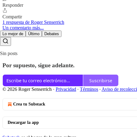
Responder
Compartir
1 respuesta de Roger Senserrich
Un comentario más...
Lo mejor de
Último
Debates
Sin posts
Por supuesto, sigue adelante.
Suscribirse
© 2026 Roger Senserrich
·
Privacidad
∙
Términos
∙
Aviso de recolecc
Crea tu Substack
Descargar la app