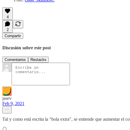
4
2
Compartir
Discusión sobre este post
Comentarios
Restacks
jasev
Feb 9, 2021
Tal y como está escrita la "bola extra", se entiende que aumentar el c