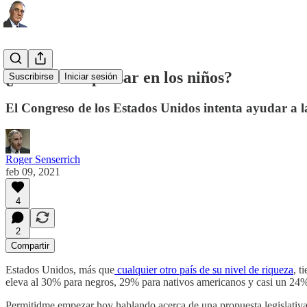
¿Nadie va a pensar en los niños?
Suscribirse
Iniciar sesión
El Congreso de los Estados Unidos intenta ayudar a las
Roger Senserrich
feb 09, 2021
4
2
Compartir
Estados Unidos, más que
cualquier otro país de su nivel de riqueza
, t
eleva al 30% para negros, 29% para nativos americanos y casi un 24% 
Permitidme empezar hoy hablando acerca de una propuesta legislativa 