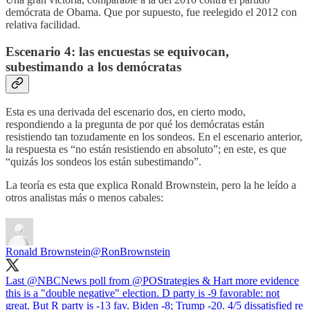
demócrata de Obama. Que por supuesto, fue reelegido el 2012 con
relativa facilidad.
Escenario 4: las encuestas se equivocan,
subestimando a los demócratas
Esta es una derivada del escenario dos, en cierto modo,
respondiendo a la pregunta de por qué los demócratas están
resistiendo tan tozudamente en los sondeos. En el escenario anterior,
la respuesta es “no están resistiendo en absoluto”; en este, es que
“quizás los sondeos los están subestimando”.
La teoría es esta que explica Ronald Brownstein, pero la he leído a
otros analistas más o menos cabales:
Ronald Brownstein
@RonBrownstein
Last
@NBCNews
poll from
@POStrategies
& Hart more evidence
this is a "double negative" election. D party is -9 favorable: not
great. But R party is -13 fav. Biden -8; Trump -20. 4/5 dissatisfied re