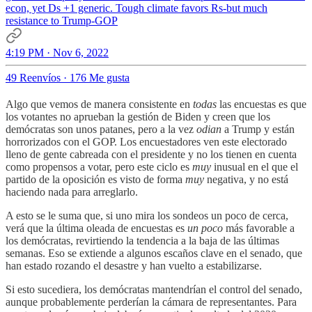
econ, yet Ds +1 generic. Tough climate favors Rs-but much
resistance to Trump-GOP
4:19 PM · Nov 6, 2022
49 Reenvíos
·
176 Me gusta
Algo que vemos de manera consistente en
todas
las encuestas es que
los votantes no aprueban la gestión de Biden y creen que los
demócratas son unos patanes, pero a la vez
odian
a Trump y están
horrorizados con el GOP. Los encuestadores ven este electorado
lleno de gente cabreada con el presidente y no los tienen en cuenta
como propensos a votar, pero este ciclo es
muy
inusual en el que el
partido de la oposición es visto de forma
muy
negativa, y no está
haciendo nada para arreglarlo.
A esto se le suma que, si uno mira los sondeos un poco de cerca,
verá que la última oleada de encuestas es
un poco
más favorable a
los demócratas, revirtiendo la tendencia a la baja de las últimas
semanas. Eso se extiende a algunos escaños clave en el senado, que
han estado rozando el desastre y han vuelto a estabilizarse.
Si esto sucediera, los demócratas mantendrían el control del senado,
aunque probablemente perderían la cámara de representantes. Para