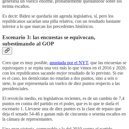
generaría un vuelco enorme, probablemente quedándose sobre los
treinta escaños.
Es decir: Biden se quedaría sin agenda legislativa, sí, pero los
republicanos sacarían una pifia relativa, con un resultado bastante
inferior a lo que marcan los precedentes históricos.
Escenario 3: las encuestas se equivocan,
subestimando al GOP
Creo que es muy posible,
apuntada por el NYT
, que las encuestas se
equivoquen y se repita una vez más lo que vimos en el 2016 y 2020,
con los republicanos sacando
mejor
resultado de lo previsto. Si ese
es el caso, los demócratas no estarían a dos puntos, sino a seis o
siete, lo que representaría un vuelco de diez puntos respecto a las
presidenciales.
El revolcón medio, en legislativas recientes, es de un cambio de 7,4
puntos en contra del partido en el poder, que es lo que te daría el
escenario 1. Llevarse una de diez puntos es la clase de repaso que
deja el senado 54-46 y ganan más de cincuenta o sesenta escaños en
la cámara de representantes.
Una gran victoria, comparable a la del 2010 contra el partido