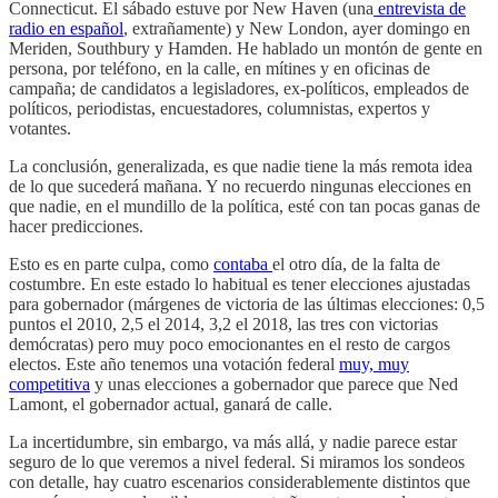
Connecticut. El sábado estuve por New Haven (una
entrevista de
radio en español
, extrañamente) y New London, ayer domingo en
Meriden, Southbury y Hamden. He hablado un montón de gente en
persona, por teléfono, en la calle, en mítines y en oficinas de
campaña; de candidatos a legisladores, ex-políticos, empleados de
políticos, periodistas, encuestadores, columnistas, expertos y
votantes.
La conclusión, generalizada, es que nadie tiene la más remota idea
de lo que sucederá mañana. Y no recuerdo ningunas elecciones en
que nadie, en el mundillo de la política, esté con tan pocas ganas de
hacer predicciones.
Esto es en parte culpa, como
contaba
el otro día, de la falta de
costumbre. En este estado lo habitual es tener elecciones
ajustadas
para gobernador (márgenes de victoria de las últimas elecciones: 0,5
puntos el 2010, 2,5 el 2014, 3,2 el 2018, las tres con victorias
demócratas) pero muy poco emocionantes en el resto de cargos
electos. Este año tenemos una votación federal
muy, muy
competitiva
y unas elecciones a gobernador que parece que Ned
Lamont, el gobernador actual, ganará de calle.
La incertidumbre, sin embargo, va más allá, y nadie parece estar
seguro de lo que veremos a nivel federal. Si miramos los sondeos
con detalle, hay cuatro escenarios considerablemente distintos que