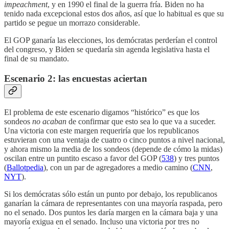
impeachment
, y en 1990 el final de la guerra fría. Biden no ha
tenido nada excepcional estos dos años, así que lo habitual es que su
partido se pegue un morrazo considerable.
El GOP ganaría las elecciones, los demócratas perderían el control
del congreso, y Biden se quedaría sin agenda legislativa hasta el
final de su mandato.
Escenario 2: las encuestas aciertan
El problema de este escenario digamos “histórico” es que los
sondeos
no acaban
de confirmar que esto sea lo que va a suceder.
Una victoria con este margen requeriría que los republicanos
estuvieran con una ventaja de cuatro o cinco puntos a nivel nacional,
y ahora mismo la media de los sondeos (depende de cómo la midas)
oscilan entre un puntito escaso a favor del GOP (
538
) y tres puntos
(
Ballotpedia
), con un par de agregadores a medio camino (
CNN
,
NYT
).
Si los demócratas sólo están un punto por debajo, los republicanos
ganarían la cámara de representantes con una mayoría raspada, pero
no el senado. Dos puntos les daría margen en la cámara baja y una
mayoría exigua en el senado. Incluso una victoria por tres no