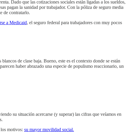
nta. Dado que las cotizaciones sociales están ligadas a los sueldos,
as pagan la sanidad por trabajador. Con la póliza de seguro media
 de contratarlo.
rse a Medicaid
, el seguro federal para trabajadores con muy pocos
os blancos de clase baja. Bueno, este es el contexto donde se están
s parecen haber abrazado una especie de populismo reaccionario, un
viendo su situación acercarse (y superar) las cifras que veíamos en
s.
 los motivos:
su mayor movilidad social.