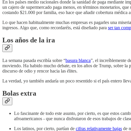
En los países medio racionales donde la sanidad de paga mediante impu
un cajero de supermercado paga menos, en términos monetarios, que u
costando $21.000 por familia, eso hace que añadir cobertura médica a
Lo que hacen habitualmente muchas empresas es pagarles una miseria,
ingresos. Algo que, como recordaréis, está diseñado para
ser tan comp
Los años de la ira
La semana pasada escribía sobre “
basura blanca
”, el increíblemente d
moviendo. Ha habido mucho debate, en los años de Trump, sobre la pol
discurso de odio y rencor hacia las élites.
La verdad, yo también andaría un poco resentido si el país entero lle
Bolas extra
Lo fascinante de todo este asunto, por cierto, es que estos camb
afroamericanos - que nunca disfrutaron de esos trabajos de clas
Los latinos, por cierto, partían de
cifras relativamente bajas
de m