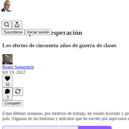
Muertes por desesperación
Suscribirse
Iniciar sesión
Los efectos de cincuenta años de guerra de clases
Roger Senserrich
feb 19, 2022
10
3
Compartir
Estas últimas semanas, por motivos de trabajo, he estado leyendo y
país. Algunas de las historias y artículos que he escrito por aquí esto