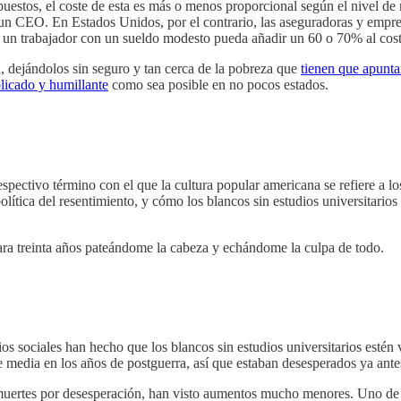
estos, el coste de esta es más o menos proporcional según el nivel de re
n CEO. En Estados Unidos, por el contrario, las aseguradoras y empres
 un trabajador con un sueldo modesto pueda añadir un 60 o 70% al coste
 dejándolos sin seguro y tan cerca de la pobreza que
tienen que apunta
licado y humillante
como sea posible en no pocos estados.
espectivo término con el que la cultura popular americana se refiere a l
ítica del resentimiento, y cómo los blancos sin estudios universitario
vara treinta años pateándome la cabeza y echándome la culpa de todo.
ios sociales han hecho que los blancos sin estudios universitarios estén 
e media en los años de postguerra, así que estaban desesperados ya ante
uertes por desesperación, han visto aumentos mucho menores. Uno de