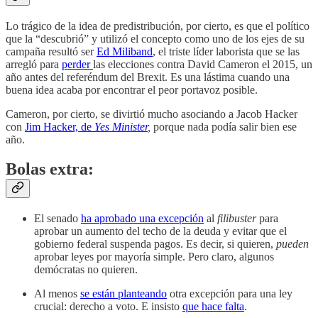
Lo trágico de la idea de predistribución, por cierto, es que el político
que la “descubrió” y utilizó el concepto como uno de los ejes de su
campaña resultó ser
Ed Miliband
, el triste líder laborista que se las
arregló para
perder
las elecciones contra David Cameron el 2015, un
año antes del referéndum del Brexit. Es una lástima cuando una
buena idea acaba por encontrar el peor portavoz posible.
Cameron, por cierto, se divirtió mucho asociando a Jacob Hacker
con
Jim Hacker, de
Yes Minister
,
porque nada podía salir bien ese
año.
Bolas extra:
El senado
ha aprobado una excepción
al
filibuster
para
aprobar un aumento del techo de la deuda y evitar que el
gobierno federal suspenda pagos. Es decir, si quieren,
pueden
aprobar leyes por mayoría simple. Pero claro, algunos
demócratas no quieren.
Al menos
se están planteando
otra excepción para una ley
crucial: derecho a voto. E insisto
que hace falta
.