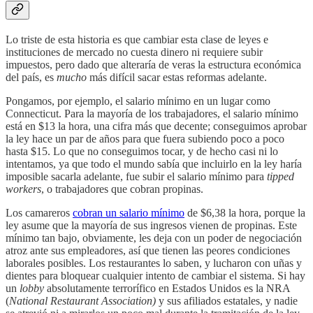
Lo triste de esta historia es que cambiar esta clase de leyes e
instituciones de mercado no cuesta dinero ni requiere subir
impuestos, pero dado que alteraría de veras la estructura económica
del país, es
mucho
más difícil sacar estas reformas adelante.
Pongamos, por ejemplo, el salario mínimo en un lugar como
Connecticut. Para la mayoría de los trabajadores, el salario mínimo
está en $13 la hora, una cifra más que decente; conseguimos aprobar
la ley hace un par de años para que fuera subiendo poco a poco
hasta $15. Lo que no conseguimos tocar, y de hecho casi ni lo
intentamos, ya que todo el mundo sabía que incluirlo en la ley haría
imposible sacarla adelante, fue subir el salario mínimo para
tipped
workers
, o trabajadores que cobran propinas.
Los camareros
cobran un salario mínimo
de $6,38 la hora, porque la
ley asume que la mayoría de sus ingresos vienen de propinas. Este
mínimo tan bajo, obviamente, les deja con un poder de negociación
atroz ante sus empleadores, así que tienen las peores condiciones
laborales posibles. Los restaurantes lo saben, y lucharon con uñas y
dientes para bloquear cualquier intento de cambiar el sistema. Si hay
un
lobby
absolutamente terrorífico en Estados Unidos es la NRA
(
National Restaurant Association)
y sus afiliados estatales, y nadie