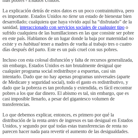
más pobres - Estados Unidos.
La explicación detrás de estos datos es un poco contraintuitiva, pero
es importante. Estados Unidos
no tiene
un estado de bienestar bien
desarrollado; cualquiera que haya vivido aquí ha “disfrutado” de la
sanidad,
interaccionado con servicios sociales de cualquier tipo
o
sufrido cualquiera de las humillaciones en las que consiste ser pobre
en este país. Hablamos de un lugar donde la baja por maternidad
no
existe
y es
habitual
tener a madres de vuelta al trabajo tres o cuatro
días después del parto. Este es un país cruel con sus pobres.
Incluso con esta colosal disfunción y falta de recursos generalizada,
sin embargo, Estados Unidos es
tan
brutalmente desigual que
cualquier programa social redistribuye a espuertas, casi sin
intentarlo. Dado que no hay apenas programas universales (aparte
de Medicare y seguridad social), todo el gasto es redistributivo, y
dado que la pobreza es tan profunda y extendida, es fácil encontrar
pobres a los que dar dinero. El abismo es tal, sin embargo, que es
casi imposible llenarlo, a pesar del gigantesco volumen de
transferencias.
Lo que debemos explicar, entonces, es primero por qué la
distribución de la renta
antes
de ingresos es tan desigual en Estados
Unidos, y segundo por qué todas estas transferencias de renta no
parecen hacer nada para revertir el aumento de las desigualdades.