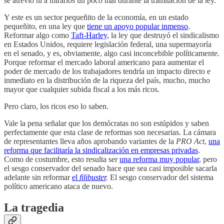
se atrevió ni a mirarlos un poco mal durante la tramitación de la ley.
Y este es un sector pequeñito de la economía, en un estado
pequeñito, en una ley que
tiene un apoyo popular inmenso
.
Reformar algo como
Taft-Harley
, la ley que destruyó el sindicalismo
en Estados Unidos, requiere legislación federal, una supermayoría
en el senado, y es, obviamente, algo casi inconcebible políticamente.
Porque reformar el mercado laboral americano para aumentar el
poder de mercado de los trabajadores tendría un impacto directo e
inmediato en la distribución de la riqueza del país, mucho, mucho
mayor que cualquier subida fiscal a los más ricos.
Pero claro, los ricos eso lo saben.
Vale la pena señalar que los demócratas no son estúpidos y saben
perfectamente que esta clase de reformas son necesarias. La cámara
de representantes lleva años aprobando variantes de la
PRO Act
,
una
reforma que facilitaría la sindicalización en empresas privadas
.
Como de costumbre, esto resulta ser
una reforma muy popular
, pero
el sesgo conservador del senado hace que sea casi imposible sacarla
adelante sin reformar
el
filibuster
.
El sesgo conservador del sistema
político americano ataca de nuevo.
La tragedia