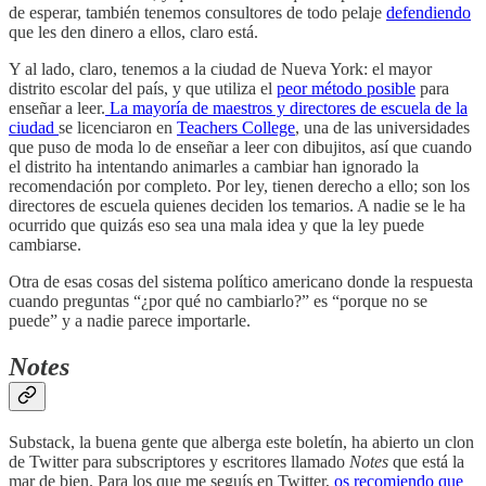
de esperar, también tenemos consultores de todo pelaje
defendiendo
que les den dinero a ellos, claro está.
Y al lado, claro, tenemos a la ciudad de Nueva York: el mayor
distrito escolar del país, y que utiliza el
peor método posible
para
enseñar a leer.
La mayoría de maestros y directores de escuela de la
ciudad
se licenciaron en
Teachers College
, una de las universidades
que puso de moda lo de enseñar a leer con dibujitos, así que cuando
el distrito ha intentando animarles a cambiar han ignorado la
recomendación por completo. Por ley, tienen derecho a ello; son los
directores de escuela quienes deciden los temarios. A nadie se le ha
ocurrido que quizás eso sea una mala idea y que la ley puede
cambiarse.
Otra de esas cosas del sistema político americano donde la respuesta
cuando preguntas “¿por qué no cambiarlo?” es “porque no se
puede” y a nadie parece importarle.
Notes
Substack, la buena gente que alberga este boletín, ha abierto un clon
de Twitter para subscriptores y escritores llamado
Notes
que está la
mar de bien. Para los que me seguís en Twitter,
os recomiendo que