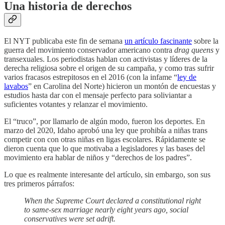
Una historia de derechos
El NYT publicaba este fin de semana
un artículo fascinante
sobre la
guerra del movimiento conservador americano contra
drag queens
y
transexuales. Los periodistas hablan con activistas y líderes de la
derecha religiosa sobre el origen de su campaña, y como tras sufrir
varios fracasos estrepitosos en el 2016 (con la infame “
ley de
lavabos
” en Carolina del Norte) hicieron un montón de encuestas y
estudios hasta dar con el mensaje perfecto para soliviantar a
suficientes votantes y relanzar el movimiento.
El “truco”, por llamarlo de algún modo, fueron los deportes. En
marzo del 2020, Idaho aprobó una ley que prohibía a niñas trans
competir con con otras niñas en ligas escolares. Rápidamente se
dieron cuenta que lo que motivaba a legisladores y las bases del
movimiento era hablar de niños y “derechos de los padres”.
Lo que es realmente interesante del artículo, sin embargo, son sus
tres primeros párrafos:
When the Supreme Court declared a constitutional right
to same-sex marriage nearly eight years ago, social
conservatives were set adrift.