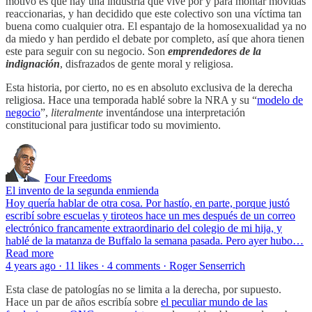
motivo es que hay una industria que vive por y para montar movidas
reaccionarias, y han decidido que este colectivo son una víctima tan
buena como cualquier otra. El espantajo de la homosexualidad ya no
da miedo y han perdido el debate por completo, así que ahora tienen
este para seguir con su negocio. Son
emprendedores de la
indignación
, disfrazados de gente moral y religiosa.
Esta historia, por cierto, no es en absoluto exclusiva de la derecha
religiosa. Hace una temporada hablé sobre la NRA y su “
modelo de
negocio
”,
literalmente
inventándose una interpretación
constitucional para justificar todo su movimiento.
Four Freedoms
El invento de la segunda enmienda
Hoy quería hablar de otra cosa. Por hastío, en parte, porque justó
escribí sobre escuelas y tiroteos hace un mes después de un correo
electrónico francamente extraordinario del colegio de mi hija, y
hablé de la matanza de Buffalo la semana pasada. Pero ayer hubo…
Read more
4 years ago · 11 likes · 4 comments · Roger Senserrich
Esta clase de patologías no se limita a la derecha, por supuesto.
Hace un par de años escribía sobre
el peculiar mundo de las