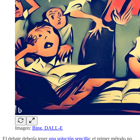
Imagen:
Bing, DALL-E
El debate debería tener
una solución sencilla
: el primer método no