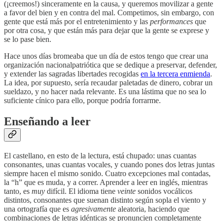
(¡creemos!) sinceramente en la causa, y queremos movilizar a gente
a favor del bien y en contra del mal. Competimos, sin embargo, con
gente que está más por el entretenimiento y las
performances
que
por otra cosa, y que están más para dejar que la gente se exprese y
se lo pase bien.
Hace unos días bromeaba que un día de estos tengo que crear una
organización nacionalpatriótica que se dedique a preservar, defender,
y extender las sagradas libertades recogidas
en la tercera enmienda
.
La idea, por supuesto, sería recaudar paletadas de dinero, cobrar un
sueldazo, y no hacer nada relevante. Es una lástima que no sea lo
suficiente cínico para ello, porque podría forrarme.
Enseñando a leer
El castellano, en esto de la lectura, está chupado: unas cuantas
consonantes, unas cuantas vocales, y cuando pones dos letras juntas
siempre hacen el mismo sonido. Cuatro excepciones mal contadas,
la “h” que es muda, y a correr. Aprender a leer en inglés, mientras
tanto, es
muy
difícil. El idioma tiene
veinte
sonidos vocálicos
distintos, consonantes que suenan distinto según sopla el viento y
una ortografía que es
agresivamente
aleatoria, haciendo que
combinaciones de letras idénticas se pronuncien completamente