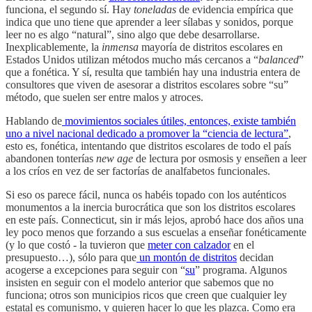
funciona, el segundo sí. Hay
toneladas
de evidencia empírica que
indica que uno tiene que aprender a leer sílabas y sonidos, porque
leer no es algo “natural”, sino algo que debe desarrollarse.
Inexplicablemente, la
inmensa
mayoría de distritos escolares en
Estados Unidos utilizan métodos mucho más cercanos a “
balanced
”
que a fonética. Y sí, resulta que también hay una industria entera de
consultores que viven de asesorar a distritos escolares sobre “su”
método, que suelen ser entre malos y atroces.
Hablando de
movimientos sociales útiles, entonces, existe también
uno a nivel nacional dedicado a promover la “ciencia de lectura”
,
esto es, fonética, intentando que distritos escolares de todo el país
abandonen tonterías
new age
de lectura por osmosis y enseñen a leer
a los críos en vez de ser factorías de analfabetos funcionales.
Si eso os parece fácil, nunca os habéis topado con los auténticos
monumentos a la inercia burocrática que son los distritos escolares
en este país. Connecticut, sin ir más lejos, aprobó hace dos años una
ley poco menos que forzando a sus escuelas a enseñar fonéticamente
(y lo que costó - la tuvieron que
meter con calzador
en el
presupuesto…), sólo para que
un montón de distritos
decidan
acogerse a excepciones para seguir con “
su
” programa. Algunos
insisten en seguir con el modelo anterior que sabemos que no
funciona; otros son municipios ricos que creen que cualquier ley
estatal es comunismo, y quieren hacer lo que les plazca. Como era