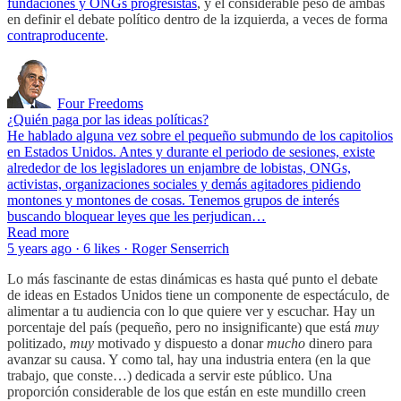
fundaciones y ONGs progresistas
, y el considerable peso de ambas
en definir el debate político dentro de la izquierda, a veces de forma
contraproducente
.
Four Freedoms
¿Quién paga por las ideas políticas?
He hablado alguna vez sobre el pequeño submundo de los capitolios
en Estados Unidos. Antes y durante el periodo de sesiones, existe
alrededor de los legisladores un enjambre de lobistas, ONGs,
activistas, organizaciones sociales y demás agitadores pidiendo
montones y montones de cosas. Tenemos grupos de interés
buscando bloquear leyes que les perjudican…
Read more
5 years ago · 6 likes · Roger Senserrich
Lo más fascinante de estas dinámicas es hasta qué punto el debate
de ideas en Estados Unidos tiene un componente de espectáculo, de
alimentar a tu audiencia con lo que quiere ver y escuchar. Hay un
porcentaje del país (pequeño, pero no insignificante) que está
muy
politizado,
muy
motivado y dispuesto a donar
mucho
dinero para
avanzar su causa. Y como tal, hay una industria entera (en la que
trabajo, que conste…) dedicada a servir este público. Una
proporción considerable de los que están en este mundillo creen