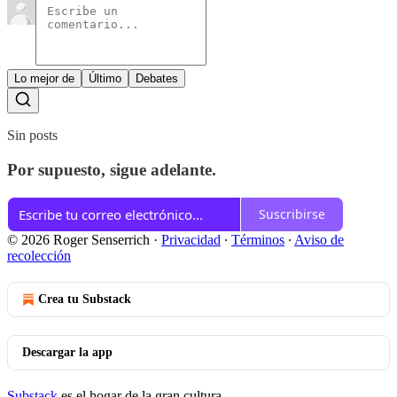
Lo mejor de
Último
Debates
Sin posts
Por supuesto, sigue adelante.
Suscribirse
© 2026 Roger Senserrich
·
Privacidad
∙
Términos
∙
Aviso de
recolección
Crea tu Substack
Descargar la app
Substack
es el hogar de la gran cultura