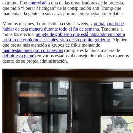
extremo. Fox
entrevistó
a una de las organizadoras de la protesta,
que pidió “liberar Michigan” de la conspiración anti-Trump que
mantenía a la gente en sus casas por una enfermedad controlable.
Minutos después, Trump soltaba estos Tweets, y
no ha parado de
hablar de esta manera durante todo el fin de semana
. Tenemos, a
todos los efectos,
un jefe de gobierno que está hablando en contra
no sólo de gobiernos estatales, sino de su propio gobierno
. Alguien
que presta más atención a grupos de frikis montando
manifestaciones pro-coronavirus
(porque es la única manera de
definir esta gente
) en varios estados al consejo de todos los expertos
dentro de su propia administración.