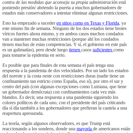
contra de las medidas que aconseja su propia administración
está
poniendo presión/ abriendo la puerta a muchos gobernadores de
estados más conservadores a intentar eliminar algunas restricciones.
Esto ha empezado a suceder
en sitios como en Texas y Florida
, ya
este mismo fin de semana. Ninguno de los dos estados tiene brotes
víricos fuertes ahora mismo, y en ambos casos muchos condados
van a mantener muchas restricciones (porque ahí los condados
tienen muchas de estas competencias. Y sí, el gobierno en este país
es un galimatías), pero desde luego
tienen
casos
suficientes
como
para tomarse la epidemia en serio.
Es posible que para finales de esta semana el país tenga una
respuesta a la pandemia de dos velocidades. Por un lado los estados
del noreste y la costa oeste con restricciones duras (nadie tiene un
confinamiento tan estricto como España, eso sí), por otro el sur y
centro del país (con algunas excepciones como Luisiana, que tiene
un gobernador demócrata) con confinamientos cada vez más
blandos. Es decir, una respuesta a una pandemia siguiendo los
colores políticos de cada uno, con el presidente del país criticando
día sí día también a los gobernadores que prefieran la cautela a una
reapertura apresurada.
La teoría, según algunos observadores, es que Trump está
reaccionando a los sondeos, donde una
mayoría
de americanos están