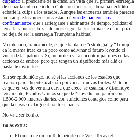
culpando
al presidente de la crisis. En vista que su primera estrategia
de echar la culpa de todo a China no funcionó, ahora ha decidido
echarle la culpa a los estados. Aunque las encuestas también parecen
indicar que los americanos están
a favor de mantener los
confinamientos
que a arriesgarse a abrir antes de tiempo, politizar el
tema buscando cabezas de turco según la economía cae en un pozo
no deja de ser la estrategia Trumpiana habitual.
Mi intuición, francamente, es que hablar de “estrategia” y “Trump”
en la misma frase es un poco como adivinar el futuro leyendo el
vuelo de las palomas. Sí, un profeta va a encontrar patrones en las
acciones de ambos, pero que tengan un significado más allá es
bastante discutible.
Sin ser epidemiólogo, no sé si las acciones de los estados que
reabran parcialmente acabarán por causar nuevos brotes. Mi temor
es que en vez de ver una curva que crece, se estanca, y disminuye
lentamente, Estados Unidos se quede “clavado” un patrón con
1.500-2.000 muertes diarias, con suficientes contagios como para
que la crisis se alargue durante semanas.
No va a ser bonito.
Bolas extra:
El precio de un barril de petróleo de West Texas (el