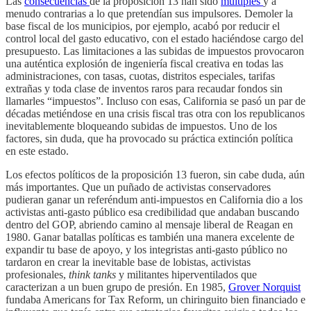
Las
consecuencias
de la proposición 13 han sido
múltiples
y a
menudo contrarias a lo que pretendían sus impulsores. Demoler la
base fiscal de los municipios, por ejemplo, acabó por reducir el
control local del gasto educativo, con el estado haciéndose cargo del
presupuesto. Las limitaciones a las subidas de impuestos provocaron
una auténtica explosión de ingeniería fiscal creativa en todas las
administraciones, con tasas, cuotas, distritos especiales, tarifas
extrañas y toda clase de inventos raros para recaudar fondos sin
llamarles “impuestos”. Incluso con esas, California se pasó un par de
décadas metiéndose en una crisis fiscal tras otra con los republicanos
inevitablemente bloqueando subidas de impuestos. Uno de los
factores, sin duda, que ha provocado su práctica extinción política
en este estado.
Los efectos políticos de la proposición 13 fueron, sin cabe duda, aún
más importantes. Que un puñado de activistas conservadores
pudieran ganar un referéndum anti-impuestos en California dio a los
activistas anti-gasto público esa credibilidad que andaban buscando
dentro del GOP, abriendo camino al mensaje liberal de Reagan en
1980. Ganar batallas políticas es también una manera excelente de
expandir tu base de apoyo, y los integristas anti-gasto público no
tardaron en crear la inevitable base de lobistas, activistas
profesionales,
think tanks
y militantes hiperventilados que
caracterizan a un buen grupo de presión. En 1985,
Grover Norquist
fundaba Americans for Tax Reform, un chiringuito bien financiado e