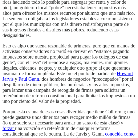
ricas haciendo todo lo posible para segregar por renta y color de
piel), un gobierno local “pobre” necesitaba tener impuestos más
altos para ofrecer los mismos recursos por alumno que uno más rico.
La sentencia obligaba a los legisladores estatales a crear un sistema
por el que los municipios con más dinero redistribuyeran parte de
sus ingresos fiscales a distritos más pobres, reduciendo estas
desigualdades.
Esto es algo que suena razonable de primeras, pero que en manos de
activistas conservadores no tardó en derivar en “estamos pagando
impuestos sobre nuestra propiedad para pagar los colegios de esa
gente”, con el “esa” refiriéndose a vagos, maleantes, inmigrantes
ilegales, chicanos, negros, y cualquier otro grupo al que queramos
insinuar de forma implícita. Este fue el punto de partida de
Howard
Jarvis
y
Paul Gann
, dos hombres de negocios “preocupados” por el
despilfarro de dinero público, los burócratas y los altos impuestos,
para lanzar una campaña de recogida de firmas para solicitar un
referéndum de reforma constitucional para limitar los impuestos a un
uno por ciento del valor de la propiedad.
Porque esta es una de esas cosas divertidas que tiene California; uno
puede gastarse unos dineritos para recoger medio millón de firmas
(lo que suele ser necesario para armar un sarao de esta clase) y
forzar
una votación en referéndum de cualquier reforma
constitucional que se le ocurra. La de Jarvis y Gann,
conocida como