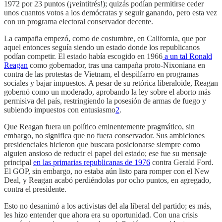
1972 por 23 puntos (¡veintitrés!); quizás podían permitirse ceder
unos cuantos votos a los demócratas y seguir ganando, pero esta vez
con un programa electoral conservador decente.
La campaña empezó, como de costumbre, en California, que por
aquel entonces seguía siendo un estado donde los republicanos
podían competir. El estado había escogido en 1966
a un tal Ronald
Reagan
como gobernador, tras una campaña proto-Nixoniana en
contra de las protestas de Vietnam, el despilfarro en programas
sociales y bajar impuestos. A pesar de su retórica liberaloide, Reagan
gobernó como un moderado, aprobando la ley sobre el aborto más
permisiva del país, restringiendo la posesión de armas de fuego y
subiendo impuestos con entusiasmo
2
.
Que Reagan fuera un político eminentemente pragmático, sin
embargo, no significa que no fuera conservador. Sus ambiciones
presidenciales hicieron que buscara posicionarse siempre como
alguien ansioso de reducir el papel del estado; ese fue su mensaje
principal
en las primarias republicanas de 1976
contra Gerald Ford.
El GOP, sin embargo, no estaba aún listo para romper con el New
Deal, y Reagan acabó perdiéndolas por ocho puntos, en agregado,
contra el presidente.
Esto no desanimó a los activistas del ala liberal del partido; es más,
les hizo entender que ahora era su oportunidad. Con una crisis