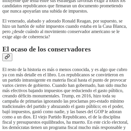
influyente que tenía entre sus estrategias favoritas exigir a todos los
candidatos republicanos que firmaran un documento prometiendo
que nunca apoyarían una subida de impuestos.
El venerado, alabado y adorado Ronald Reagan, por supuesto, se
hizo un hartón de subir impuestos cuando estaba en la Casa Blanca,
pero ¿desde cuándo al movimiento conservador americano se le
exige algo de coherencia?
El ocaso de los conservadores
El resto de la historia es más o menos conocida, y es algo que cubro
ya con más detalle en el libro. Los republicanos se convirtieron en
un partido intransigente en materia fiscal hasta el punto de provocar
varios cierres de gobierno. Cuando han gobernado, han sido mucho
más efectivos bajando impuestos que reduciendo el gasto público,
creando déficits monumentales. Trump, en 2016, hizo toda su
campaña de primarias ignorando las proclamas pro-estado mínimo
tradicionales del partido y abrazando el gasto público; en el poder,
bajó impuestos, gastó como nadie, y las bases del GOP le adoran
como a un dios. El viejo Partido Republicano, el de la disciplina
fiscal y presupuestos equilibrados, ha muerto. En este ciclo electoral,
los demócratas tienen un programa fiscal mucho más responsable y