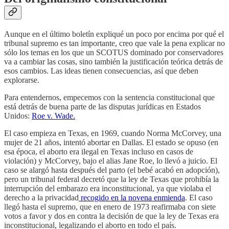
Aunque en el último boletín expliqué un poco por encima por qué el
tribunal supremo es tan importante, creo que vale la pena explicar no
sólo los temas en los que un SCOTUS dominado por conservadores
va a cambiar las cosas, sino también la justificación teórica detrás de
esos cambios. Las ideas tienen consecuencias, así que deben
explorarse.
Para entendernos, empecemos con la sentencia constitucional que
está detrás de buena parte de las disputas jurídicas en Estados
Unidos:
Roe v. Wade.
El caso empieza en Texas, en 1969, cuando Norma McCorvey, una
mujer de 21 años, intentó abortar en Dallas. El estado se opuso (en
esa época, el aborto era ilegal en Texas incluso en casos de
violación) y McCorvey, bajo el alias Jane Roe, lo llevó a juicio. El
caso se alargó hasta después del parto (el bebé acabó en adopción),
pero un tribunal federal decretó que la ley de Texas que prohibía la
interrupción del embarazo era inconstitucional, ya que violaba el
derecho a la privacidad
recogido en la novena enmienda
. El caso
llegó hasta el supremo, que en enero de 1973 reafirmaba con siete
votos a favor y dos en contra la decisión de que la ley de Texas era
inconstitucional, legalizando el aborto en todo el país.