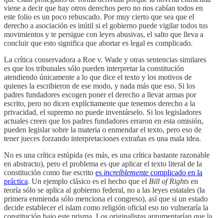
viene a decir que hay otros derechos pero no nos cabían todos en
este folio es un poco rebuscado. Por muy cierto que sea que el
derecho a asociación es inútil si el gobierno puede vigilar todos tus
movimientos y te persigue con leyes abusivas, el salto que lleva a
concluir que esto significa que abortar es legal es complicado.
La crítica conservadora a Roe v. Wade y otras sentencias similares
es que los tribunales sólo pueden interpretar la constitución
atendiendo únicamente a lo que dice el texto y los motivos de
quienes la escribieron de ese modo, y nada más que eso. Si los
padres fundadores escogen poner el derecho a llevar armas por
escrito, pero no dicen explícitamente que tenemos derecho a la
privacidad, el supremo no puede inventárselo. Si los legisladores
actuales creen que los padres fundadores erraron en esta omisión,
pueden legislar sobre la materia o enmendar el texto, pero eso de
tener jueces forzando interpretaciones extrañas es una mala idea.
No es una crítica estúpida (es más, es una crítica bastante razonable
en abstracto), pero el problema es que aplicar el texto literal de la
constitución como fue escrito
es
increíblemente
complicado en la
práctica
. Un ejemplo clásico es el hecho que el
Bill of Rights
en
teoría sólo se aplica al gobierno federal, no a las leyes estatales (la
primera enmienda sólo menciona el congreso), así que si un estado
decide establecer el islam como religión oficial eso no vulneraría la
constitución bajo este prisma. Los originalistas argumentarían que la