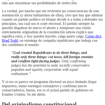
más que maximizar sus posibilidades de reelección.
La verdad, por mucho que me revienten las consecuencias de esta
nominación (y ahora hablaremos de ellas), creo que hay que admirar
cuando un partido político en bloque decide ir a todas a defender sus
principios, sea cual sea el coste electoral. El partido siempre ha
querido ilegalizar de nuevo el aborto y reimponer una visión
estrictamente originalista de la constitución (ahora explico que
significa esto), y hoy pueden hacerlo, caiga quien caiga.
Como dice
Brad Todd,
un estratega de campaña republicano que trabaja con
dos candidatos al senado:
“
God created Republicans to do three things, and
really only three things: cut taxes, kill foreign enemies
and confirm right-facing judges
. Only confirming
judges has the potential to unite socially conservative
populists and squishy corporatists with equal
enthusiasm.”
Y si eso os parece un programa electoral un poco limitado (bajar
impuestos, matar enemigos extranjeros y confirmar jueces
conservadores), bueno, ese es el actual partido de gobierno en
Estados Unidos. Ya me diréis.
Del originalismo constitucional