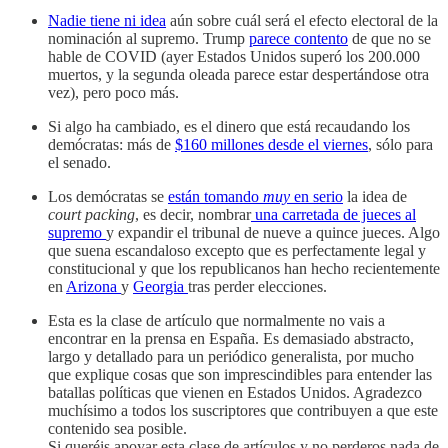
Nadie tiene ni idea
aún sobre cuál será el efecto electoral de la
nominación al supremo. Trump
parece contento
de que no se
hable de COVID (ayer Estados Unidos superó los 200.000
muertos, y la segunda oleada parece estar despertándose otra
vez), pero poco más.
Si algo ha cambiado, es el dinero que está recaudando los
demócratas: más de
$160 millones desde el viernes
, sólo para
el senado.
Los demócratas se
están tomando
muy
en serio
la idea de
court packing
, es decir, nombrar
una carretada de jueces al
supremo
y expandir el tribunal de nueve a quince jueces. Algo
que suena escandaloso excepto que es perfectamente legal y
constitucional y que los republicanos han hecho recientemente
en
Arizona
y
Georgia
tras perder elecciones.
Esta es la clase de artículo que normalmente no vais a
encontrar en la prensa en España. Es demasiado abstracto,
largo y detallado para un periódico generalista, por mucho
que explique cosas que son imprescindibles para entender las
batallas políticas que vienen en Estados Unidos. Agradezco
muchísimo a todos los suscriptores que contribuyen a que este
contenido sea posible.
Si queréis apoyar esta clase de artículos y no perderos nada de