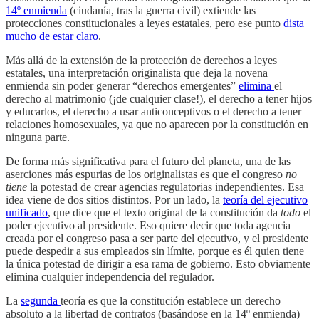
14º enmienda
(ciudanía, tras la guerra civil) extiende las
protecciones constitucionales a leyes estatales, pero ese punto
dista
mucho de estar claro
.
Más allá de la extensión de la protección de derechos a leyes
estatales, una interpretación originalista que deja la novena
enmienda sin poder generar “derechos emergentes”
elimina
el
derecho al matrimonio (¡de cualquier clase!), el derecho a tener hijos
y educarlos, el derecho a usar anticonceptivos o el derecho a tener
relaciones homosexuales, ya que no aparecen por la constitución en
ninguna parte.
De forma más significativa para el futuro del planeta, una de las
aserciones más espurias de los originalistas es que el congreso
no
tiene
la potestad de crear agencias regulatorias independientes. Esa
idea viene de dos sitios distintos. Por un lado, la
teoría del ejecutivo
unificado
, que dice que el texto original de la constitución da
todo
el
poder ejecutivo al presidente. Eso quiere decir que toda agencia
creada por el congreso pasa a ser parte del ejecutivo, y el presidente
puede despedir a sus empleados sin límite, porque es él quien tiene
la única potestad de dirigir a esa rama de gobierno. Esto obviamente
elimina cualquier independencia del regulador.
La
segunda
teoría es que la constitución establece un derecho
absoluto a la libertad de contratos (basándose en la 14º enmienda)