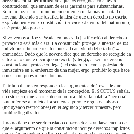
derechos en la penumbra
de aquellos recogidos en el texto
constitucional, que emanan de esas garantías para substanciarlas.
Sólo un juez en una opinión concurrente con la mayoría cita la
novena, diciendo que justifica la idea de que un derecho no escrito
explícitamente en la constitución (privacidad dentro del matrimonio)
esté protegido por esta.
Si volvemos a Roe v. Wade, entonces, la justificación al derecho a
privacidad está más clara. La constitución protege la libertad de los
individuos e impone restricciones a la actividad del estado (14º
enmienda). Dado que la novena dice que un derecho no recogido en
el texto no quiere decir que no exista (y tenga, al ser un derecho
constitucional, protección legal), el estado no tiene la potestad de
inmiscuirse en el embarazo de una mujer, ergo, prohibir lo que hace
con su cuerpo es inconstitucional.
El tribunal también responde a los argumentos de Texas de que la
vida empieza en el momento de la concepción. El SCOTUS señala,
en este caso, que la constitución nunca utiliza la palabra “persona”
para referirse a un feto. La sentencia permite regular el aborto
(incluyendo restricciones) en el segundo y tercer trimestre, pero
prohíbe ilegalizarlo.
Uno no tiene que ser demasiado conservador para darse cuenta de
que el argumento de que la constitución incluye derechos implícitos
que están protegidos de forma derivada porque la novena enmienda