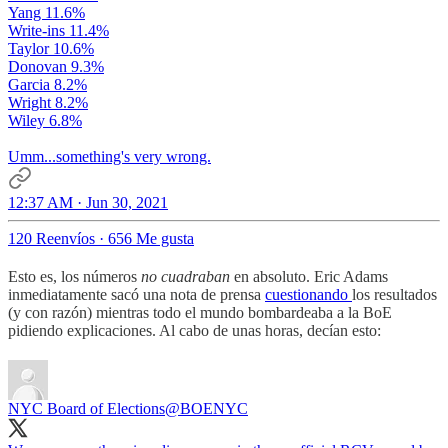
Yang 11.6%
Write-ins 11.4%
Taylor 10.6%
Donovan 9.3%
Garcia 8.2%
Wright 8.2%
Wiley 6.8%
Umm...something's very wrong.
12:37 AM · Jun 30, 2021
120 Reenvíos
·
656 Me gusta
Esto es, los números
no cuadraban
en absoluto. Eric Adams
inmediatamente sacó una nota de prensa
cuestionando
los resultados
(y con razón) mientras todo el mundo bombardeaba a la BoE
pidiendo explicaciones. Al cabo de unas horas, decían esto:
NYC Board of Elections
@BOENYC