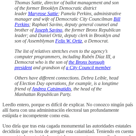
Thomas Sattie, director of ballot management and son
of the former Brooklyn Democratic district
leader
Maryrose Sattie
; Pamela Perkins, administrative
manager and wife of Democratic City Councilman
Bill
Perkins
; Raphael Savino, deputy general counsel and
brother of
Joseph Savino
, the former Bronx Republican
leader; and Daniel Ortiz, deputy clerk in Brooklyn and
son of Assemblyman
Felix W. Ortiz
, a Democrat.
The list of relatives stretches even to the agency’s
computer programmers, including Rubén Díaz III, a
Democrat who is the son of
the Bronx borough
president
and grandson of
a City Council member
.
Others have different connections. Debra Leible, head
of Election Day operations, for example, is a longtime
friend of
Andrea Catsimatidis
, the head of the
Manhattan Republican Party.
Leedlo entero, porque es difícil de explicar. No conozco ningún país
allí fuera con una administración electoral tan profundamente
estúpida e incompetente como esta.
Uno diría que tras esta cagada monumental las autoridades estatales
decidirán que es hora de arreglar esta calamidad. Teniendo en cuenta