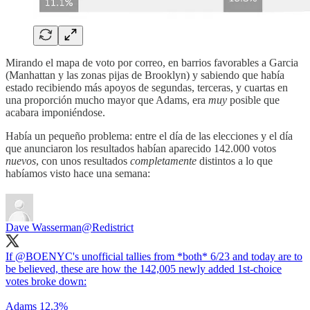
Mirando el mapa de voto por correo, en barrios favorables a Garcia
(Manhattan y las zonas pijas de Brooklyn) y sabiendo que había
estado recibiendo más apoyos de segundas, terceras, y cuartas en
una proporción mucho mayor que Adams, era
muy
posible que
acabara imponiéndose.
Había un pequeño problema: entre el día de las elecciones y el día
que anunciaron los resultados habían aparecido 142.000 votos
nuevos
, con unos resultados
completamente
distintos a lo que
habíamos visto hace una semana:
Dave Wasserman
@Redistrict
If
@BOENYC
's unofficial tallies from *both* 6/23 and today are to
be believed, these are how the 142,005 newly added 1st-choice
votes broke down:
Adams 12.3%