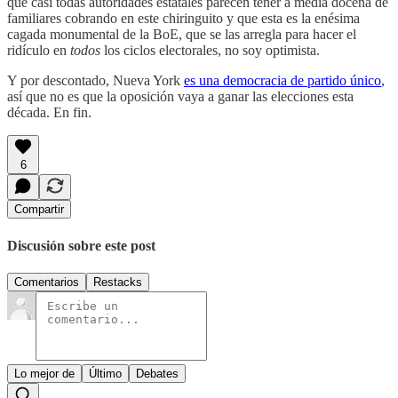
que casi todas autoridades estatales parecen tener a media docena de
familiares cobrando en este chiringuito y que esta es la enésima
cagada monumental de la BoE, que se las arregla para hacer el
ridículo en
todos
los ciclos electorales, no soy optimista.
Y por descontado, Nueva York
es una democracia de partido único
,
así que no es que la oposición vaya a ganar las elecciones esta
década. En fin.
6
Compartir
Discusión sobre este post
Comentarios
Restacks
Lo mejor de
Último
Debates