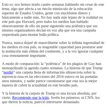
Esto es: nos hemos tirado
cuatro
semanas hablando sin cesar de este
tema, algo que afecta a un rincón minúsculo de la educación
superior de Estados Unidos, gente con muchísimo dinero y
básicamente a nadie más. No hay nada más lejano de la realidad en
este país que Harvard, pero
todos
los medios han hablado
obsesivamente de ello sin parar siguiendo una polémica que sus
mismos organizadores decían en voz alta que era una campaña
orquestrada para montar bulla política.
Nunca, nunca dejaré de maravillarme sobre la infinita ingenuidad de
los medios en esta país, su inagotable capacidad para postrarse ante
la institución más elitista del continente, y a la vez ignorar cualquier
cosa remotamente importante.
A modo de comparación: la “polémica” de los plagios de Gay han
monopolizado la agenda cuatro semanas. La historia de que Trump
“
perdió
” una carpeta llena de información ultrasecreta sobre la
injerencia rusa en las elecciones del 2016 estuvo en las portadas
unos minutos, y nadie parece cuestionarse que esta sea la mejor
manera de cubrir la actualidad en este bendito país.
Y la historia de la carpeta de Trump es una locura absoluta, por
cierto.
Recomiendo que la leáis
. Seréis los primeros; ni CNN, los
que dieron la noticia, pareció interesarse demasiado.