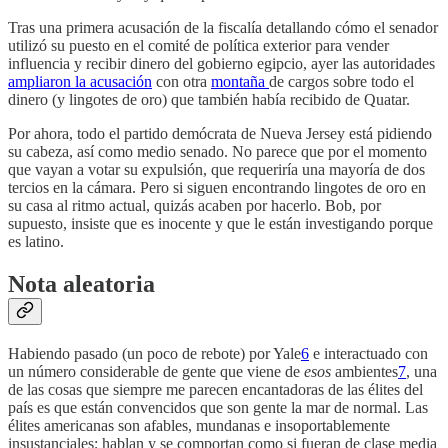
Tras una primera acusación de la fiscalía detallando cómo el senador
utilizó su puesto en el comité de política exterior para vender
influencia y recibir dinero del gobierno egipcio, ayer las autoridades
ampliaron la acusación
con otra
montaña
de cargos sobre todo el
dinero (y lingotes de oro) que también había recibido de Quatar.
Por ahora, todo el partido demócrata de Nueva Jersey está pidiendo
su cabeza, así como medio senado. No parece que por el momento
que vayan a votar su expulsión, que requeriría una mayoría de dos
tercios en la cámara. Pero si siguen encontrando lingotes de oro en
su casa al ritmo actual, quizás acaben por hacerlo. Bob, por
supuesto, insiste que es inocente y que le están investigando porque
es latino.
Nota aleatoria
Habiendo pasado (un poco de rebote) por Yale
6
e interactuado con
un número considerable de gente que viene de
esos
ambientes
7
, una
de las cosas que siempre me parecen encantadoras de las élites del
país es que están convencidos que son gente la mar de normal. Las
élites americanas son afables, mundanas e insoportablemente
insustanciales; hablan y se comportan como si fueran de clase media