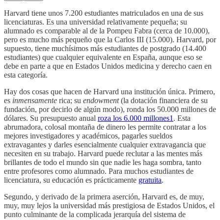
Harvard tiene unos 7.200 estudiantes matriculados en una de sus
licenciaturas. Es una universidad relativamente pequeña; su
alumnado es comparable al de la Pompeu Fabra (cerca de 10.000),
pero es mucho más pequeño que la Carlos III (15.000). Harvard, por
supuesto, tiene muchísimos más estudiantes de postgrado (14.400
estudiantes) que cualquier equivalente en España, aunque eso se
debe en parte a que en Estados Unidos medicina y derecho caen en
esta categoría.
Hay dos cosas que hacen de Harvard una institución única. Primero,
es
inmensamente
rica; su
endowment
(la dotación financiera de su
fundación, por decirlo de algún modo), ronda los 50.000 millones de
dólares. Su presupuesto anual
roza los 6.000 millones
1
. Esta
abrumadora, colosal montaña de dinero les permite contratar a los
mejores investigadores y académicos, pagarles sueldos
extravagantes y darles esencialmente cualquier extravagancia que
necesiten en su trabajo. Harvard puede reclutar a las mentes más
brillantes de todo el mundo sin que nadie les haga sombra, tanto
entre profesores como alumnado. Para muchos estudiantes de
licenciatura, su educación es prácticamente
gratuita
.
Segundo, y derivado de la primera aserción, Harvard es, de muy,
muy, muy lejos la universidad más prestigiosa de Estados Unidos, el
punto culminante de la complicada jerarquía del sistema de