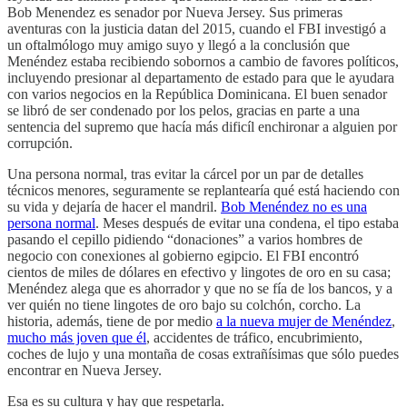
Bob Menendez es senador por Nueva Jersey. Sus primeras
aventuras con la justicia datan del 2015, cuando el FBI investigó a
un oftalmólogo muy amigo suyo y llegó a la conclusión que
Menéndez estaba recibiendo sobornos a cambio de favores políticos,
incluyendo presionar al departamento de estado para que le ayudara
con varios negocios en la República Dominicana. El buen senador
se libró de ser condenado por los pelos, gracias en parte a una
sentencia del supremo que hacía más dificíl enchironar a alguien por
corrupción.
Una persona normal, tras evitar la cárcel por un par de detalles
técnicos menores, seguramente se replantearía qué está haciendo con
su vida y dejaría de hacer el mandril.
Bob Menéndez no es una
persona normal
. Meses después de evitar una condena, el tipo estaba
pasando el cepillo pidiendo “donaciones” a varios hombres de
negocio con conexiones al gobierno egipcio. El FBI encontró
cientos de miles de dólares en efectivo y lingotes de oro en su casa;
Menéndez alega que es ahorrador y que no se fía de los bancos, y a
ver quién no tiene lingotes de oro bajo su colchón, corcho. La
historia, además, tiene de por medio
a la nueva mujer de Menéndez
,
mucho más joven que él
, accidentes de tráfico, encubrimiento,
coches de lujo y una montaña de cosas extrañísimas que sólo puedes
encontrar en Nueva Jersey.
Esa es su cultura y hay que respetarla.