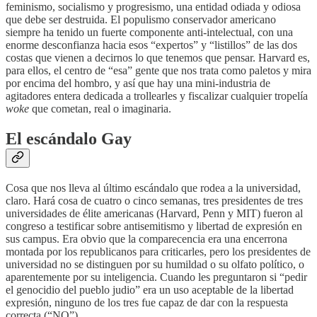
feminismo, socialismo y progresismo, una entidad odiada y odiosa
que debe ser destruida. El populismo conservador americano
siempre ha tenido un fuerte componente anti-intelectual, con una
enorme desconfianza hacia esos “expertos” y “listillos” de las dos
costas que vienen a decirnos lo que tenemos que pensar. Harvard es,
para ellos, el centro de “esa” gente que nos trata como paletos y mira
por encima del hombro, y así que hay una mini-industria de
agitadores entera dedicada a trollearles y fiscalizar cualquier tropelía
woke
que cometan, real o imaginaria.
El escándalo Gay
Cosa que nos lleva al último escándalo que rodea a la universidad,
claro. Hará cosa de cuatro o cinco semanas, tres presidentes de tres
universidades de élite americanas (Harvard, Penn y MIT) fueron al
congreso a testificar sobre antisemitismo y libertad de expresión en
sus campus. Era obvio que la comparecencia era una encerrona
montada por los republicanos para criticarles, pero los presidentes de
universidad no se distinguen por su humildad o su olfato político, o
aparentemente por su inteligencia. Cuando les preguntaron si “pedir
el genocidio del pueblo judio” era un uso aceptable de la libertad
expresión, ninguno de los tres fue capaz de dar con la respuesta
correcta (“NO”).