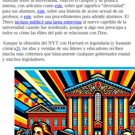
historias sobre la universidad, vida en el campus y su política
interna, con artículos como
este
, sobre qué significa “diversidad”
para sus alumnos,
este
, sobre una historia de acoso sexual de un
profesor, o
este
, sobre sus procedimientos para admitir alumnos. El
Times
incluso publicó una larga entrevista
al nuevo capellán de la
universidad cuando fue nombrado, porque si algo nos preocupa a
todos es cómo las élites del país se relacionan con Dios.
Aunque la obsesión del NYT con Harvard es legendaria (y bastante
cómica
3
), las idas y venidas de sus líderes y educadores reciben
mucha más cobertura que básicamente cualquier gobernador estatal
y muchos legisladores.