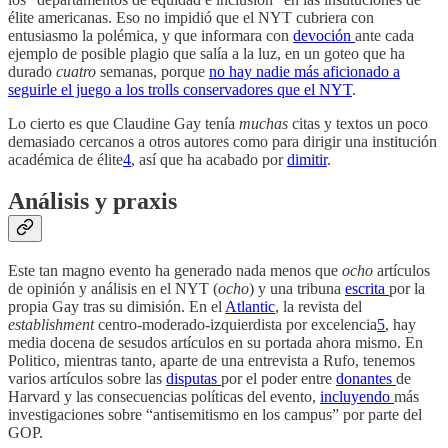
élite americanas. Eso no impidió que el NYT cubriera con
entusiasmo la polémica, y que informara con
devoción
ante cada
ejemplo de posible plagio que salía a la luz, en un goteo que ha
durado
cuatro
semanas, porque
no hay nadie más aficionado a
seguirle el juego a los trolls conservadores que el NYT
.
Lo cierto es que Claudine Gay tenía
muchas
citas y textos un poco
demasiado cercanos a otros autores como para dirigir una institución
académica de élite
4
, así que ha acabado por
dimitir
.
Análisis y praxis
Este tan magno evento ha generado nada menos que
ocho
artículos
de opinión y análisis en el NYT (
ocho
) y una tribuna
escrita
por la
propia Gay tras su dimisión. En el
Atlantic
, la revista del
establishment
centro-moderado-izquierdista por excelencia
5
, hay
media docena de sesudos artículos en su portada ahora mismo. En
Politico, mientras tanto, aparte de una entrevista a Rufo, tenemos
varios artículos sobre las
disputas
por el poder entre
donantes
de
Harvard y las consecuencias políticas del evento,
incluyendo
más
investigaciones sobre “antisemitismo en los campus” por parte del
GOP.