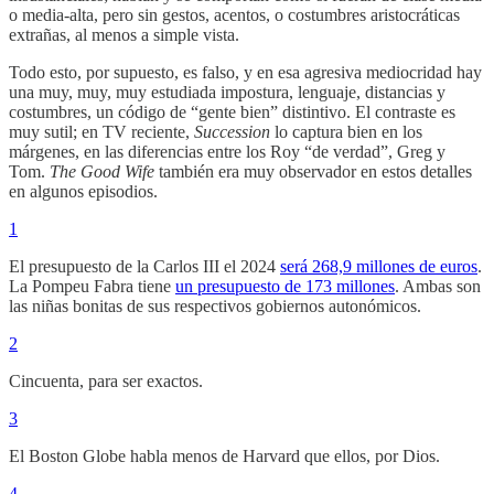
o media-alta, pero sin gestos, acentos, o costumbres aristocráticas
extrañas, al menos a simple vista.
Todo esto, por supuesto, es falso, y en esa agresiva mediocridad hay
una muy, muy, muy estudiada impostura, lenguaje, distancias y
costumbres, un código de “gente bien” distintivo. El contraste es
muy sutil; en TV reciente,
Succession
lo captura bien en los
márgenes, en las diferencias entre los Roy “de verdad”, Greg y
Tom.
The Good Wife
también era muy observador en estos detalles
en algunos episodios.
1
El presupuesto de la Carlos III el 2024
será 268,9 millones de euros
.
La Pompeu Fabra tiene
un presupuesto de 173 millones
. Ambas son
las niñas bonitas de sus respectivos gobiernos autonómicos.
2
Cincuenta, para ser exactos.
3
El Boston Globe habla menos de Harvard que ellos, por Dios.
4