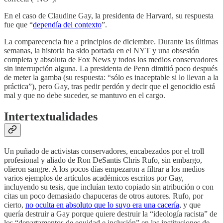
En el caso de Claudine Gay, la presidenta de Harvard, su respuesta
fue que “
dependía del contexto
”.
La comparecencia fue a principios de diciembre. Durante las últimas
semanas, la historia ha sido portada en el NYT y una obsesión
completa y absoluta de Fox News y todos los medios conservadores
sin interrupción alguna. La presidenta de Penn dimitió poco después
de meter la gamba (su respuesta: “sólo es inaceptable si lo llevan a la
práctica”), pero Gay, tras pedir perdón y decir que el genocidio está
mal y que no debe suceder, se mantuvo en el cargo.
Intertextualidades
Un puñado de activistas conservadores, encabezados por el troll
profesional y aliado de Ron DeSantis Chris Rufo, sin embargo,
olieron sangre. A los pocos días empezaron a filtrar a los medios
varios ejemplos de artículos académicos escritos por Gay,
incluyendo su tesis, que incluían texto copiado sin atribución o con
citas un poco demasiado chapuceras de otros autores. Rufo, por
cierto,
no oculta en absoluto que lo suyo era una cacería
, y que
quería destruir a Gay porque quiere destruir la “ideología racista” de
los “departamentos de equidad e inclusión” en las instituciones de