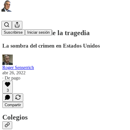
La normalidad de la tragedia
Suscribirse
Iniciar sesión
La sombra del crimen en Estados Unidos
Roger Senserrich
abr 26, 2022
∙ De pago
3
Compartir
Colegios