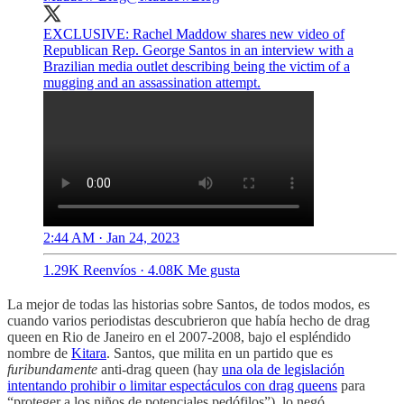
EXCLUSIVE: Rachel Maddow shares new video of
Republican Rep. George Santos in an interview with a
Brazilian media outlet describing being the victim of a
mugging and an assassination attempt.
2:44 AM · Jan 24, 2023
1.29K Reenvíos
·
4.08K Me gusta
La mejor de todas las historias sobre Santos, de todos modos, es
cuando varios periodistas descubrieron que había hecho de drag
queen en Rio de Janeiro en el 2007-2008, bajo el espléndido
nombre de
Kitara
. Santos, que milita en un partido que es
furibundamente
anti-drag queen (hay
una ola de legislación
intentando prohibir o limitar espectáculos con drag queens
para
“proteger a los niños de potenciales pedófilos”), lo negó