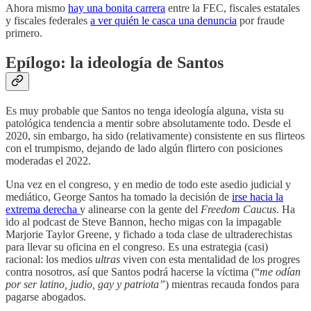
Ahora mismo
hay una bonita carrera
entre la FEC, fiscales estatales
y fiscales federales
a ver quién le casca una denuncia
por fraude
primero.
Epílogo: la ideología de Santos
Es muy probable que Santos no tenga ideología alguna, vista su
patológica tendencia a mentir sobre absolutamente todo. Desde el
2020, sin embargo, ha sido (relativamente) consistente en sus flirteos
con el trumpismo, dejando de lado algún flirtero con posiciones
moderadas el 2022.
Una vez en el congreso, y en medio de todo este asedio judicial y
mediático, George Santos ha tomado la decisión de
irse hacia la
extrema derecha
y alinearse con la gente del
Freedom Caucus
. Ha
ido al podcast de Steve Bannon, hecho migas con la impagable
Marjorie Taylor Greene, y fichado a toda clase de ultraderechistas
para llevar su oficina en el congreso. Es una estrategia (casi)
racional: los medios
ultras
viven con esta mentalidad de los progres
contra nosotros, así que Santos podrá hacerse la víctima (“
me odían
por ser latino, judio, gay y patriota”
) mientras recauda fondos para
pagarse abogados.