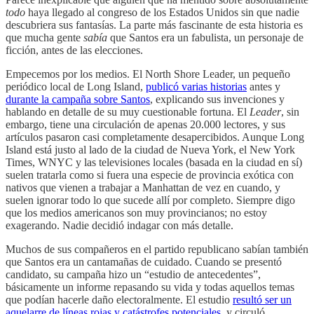
todo
haya llegado al congreso de los Estados Unidos sin que nadie
descubriera sus fantasías. La parte más fascinante de esta historia es
que mucha gente
sabía
que Santos era un fabulista, un personaje de
ficción, antes de las elecciones.
Empecemos por los medios. El North Shore Leader, un pequeño
periódico local de Long Island,
publicó varias historias
antes y
durante la campaña sobre Santos
, explicando sus invenciones y
hablando en detalle de su muy cuestionable fortuna. El
Leader
, sin
embargo, tiene una circulación de apenas 20.000 lectores, y sus
artículos pasaron casi completamente desapercibidos. Aunque Long
Island está justo al lado de la ciudad de Nueva York, el New York
Times, WNYC y las televisiones locales (basada en la ciudad en sí)
suelen tratarla como si fuera una especie de provincia exótica con
nativos que vienen a trabajar a Manhattan de vez en cuando, y
suelen ignorar todo lo que sucede allí por completo. Siempre digo
que los medios americanos son muy provincianos; no estoy
exagerando. Nadie decidió indagar con más detalle.
Muchos de sus compañeros en el partido republicano sabían también
que Santos era un cantamañas de cuidado. Cuando se presentó
candidato, su campaña hizo un “estudio de antecedentes”,
básicamente un informe repasando su vida y todas aquellos temas
que podían hacerle daño electoralmente. El estudio
resultó ser un
aquelarre de líneas rojas y catástrofes potenciales
, y circuló