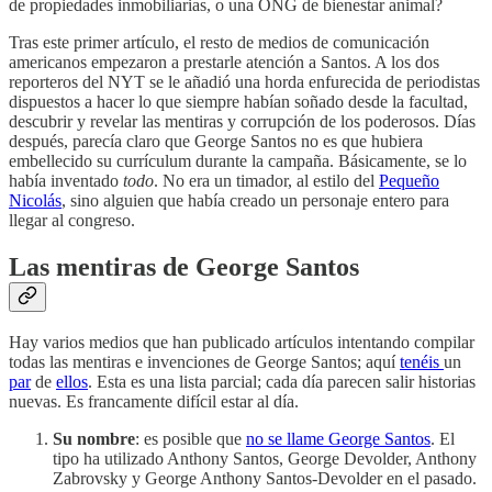
de propiedades inmobiliarias, o una ONG de bienestar animal?
Tras este primer artículo, el resto de medios de comunicación
americanos empezaron a prestarle atención a Santos. A los dos
reporteros del NYT se le añadió una horda enfurecida de periodistas
dispuestos a hacer lo que siempre habían soñado desde la facultad,
descubrir y revelar las mentiras y corrupción de los poderosos. Días
después, parecía claro que George Santos no es que hubiera
embellecido su currículum durante la campaña. Básicamente, se lo
había inventado
todo
. No era un timador, al estilo del
Pequeño
Nicolás
, sino alguien que había creado un personaje entero para
llegar al congreso.
Las mentiras de George Santos
Hay varios medios que han publicado artículos intentando compilar
todas las mentiras e invenciones de George Santos; aquí
tenéis
un
par
de
ellos
. Esta es una lista parcial; cada día parecen salir historias
nuevas. Es francamente difícil estar al día.
Su nombre
: es posible que
no se llame George Santos
. El
tipo ha utilizado Anthony Santos, George Devolder, Anthony
Zabrovsky y George Anthony Santos-Devolder en el pasado.