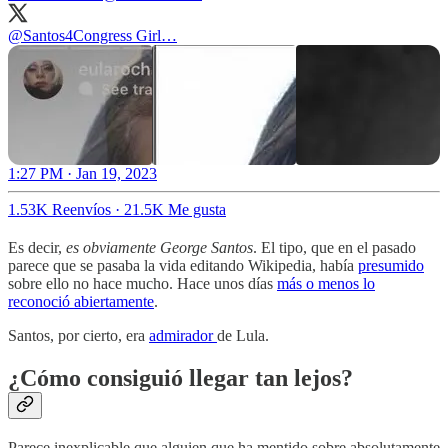
@Santos4Congress
Girl…
1:27 PM · Jan 19, 2023
1.53K Reenvíos
·
21.5K Me gusta
Es decir,
es obviamente George Santos
. El tipo, que en el pasado
parece que se pasaba la vida editando Wikipedia, había
presumido
sobre ello no hace mucho. Hace unos días
más o menos lo
reconoció abiertamente
.
Santos, por cierto, era
admirador
de Lula.
¿Cómo consiguió llegar tan lejos?
Parece inexplicable que alguien que ha mentido sobre absolutamente