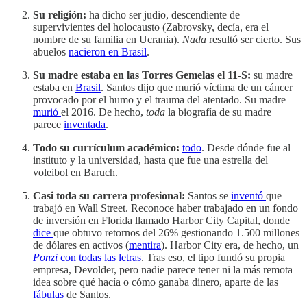
Su religión:
ha dicho ser judio, descendiente de
supervivientes del holocausto (Zabrovsky, decía, era el
nombre de su familia en Ucrania).
Nada
resultó ser cierto. Sus
abuelos
nacieron en Brasil
.
Su madre estaba en las Torres Gemelas el 11-S:
su madre
estaba en
Brasil
. Santos dijo que murió víctima de un cáncer
provocado por el humo y el trauma del atentado. Su madre
murió
el 2016. De hecho,
toda
la biografía de su madre
parece
inventada
.
Todo su currículum académico:
todo
. Desde dónde fue al
instituto y la universidad, hasta que fue una estrella del
voleibol en Baruch.
Casi toda su carrera profesional:
Santos se
inventó
que
trabajó en Wall Street. Reconoce haber trabajado en un fondo
de inversión en Florida llamado Harbor City Capital, donde
dice
que obtuvo retornos del 26% gestionando 1.500 millones
de dólares en activos (
mentira
). Harbor City era, de hecho, un
Ponzi
con todas las letras
. Tras eso, el tipo fundó su propia
empresa, Devolder, pero nadie parece tener ni la más remota
idea sobre qué hacía o cómo ganaba dinero, aparte de las
fábulas
de Santos.