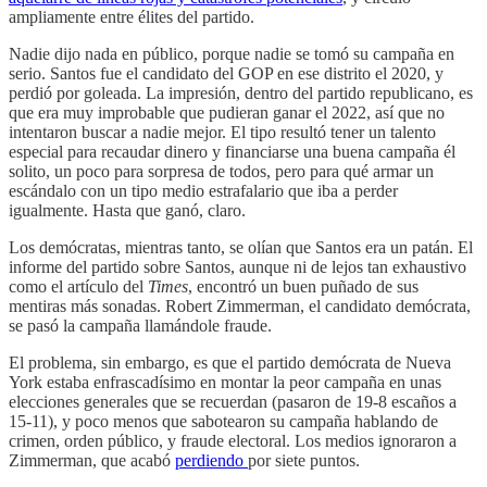
ampliamente entre élites del partido.
Nadie dijo nada en público, porque nadie se tomó su campaña en
serio. Santos fue el candidato del GOP en ese distrito el 2020, y
perdió por goleada. La impresión, dentro del partido republicano, es
que era muy improbable que pudieran ganar el 2022, así que no
intentaron buscar a nadie mejor. El tipo resultó tener un talento
especial para recaudar dinero y financiarse una buena campaña él
solito, un poco para sorpresa de todos, pero para qué armar un
escándalo con un tipo medio estrafalario que iba a perder
igualmente. Hasta que ganó, claro.
Los demócratas, mientras tanto, se olían que Santos era un patán. El
informe del partido sobre Santos, aunque ni de lejos tan exhaustivo
como el artículo del
Times
, encontró un buen puñado de sus
mentiras más sonadas. Robert Zimmerman, el candidato demócrata,
se pasó la campaña llamándole fraude.
El problema, sin embargo, es que el partido demócrata de Nueva
York estaba enfrascadísimo en montar la peor campaña en unas
elecciones generales que se recuerdan (pasaron de 19-8 escaños a
15-11), y poco menos que sabotearon su campaña hablando de
crimen, orden público, y fraude electoral. Los medios ignoraron a
Zimmerman, que acabó
perdiendo
por siete puntos.