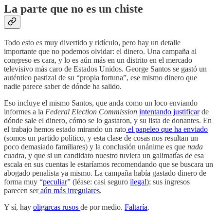
La parte que no es un chiste
Todo esto es muy divertido y ridículo, pero hay un detalle
importante que no podemos olvidar: el dinero. Una campaña al
congreso es cara, y lo es aún más en un distrito en el mercado
televisivo más caro de Estados Unidos. George Santos se gastó un
auténtico pastizal de su “propia fortuna”, ese mismo dinero que
nadie parece saber de dónde ha salido.
Eso incluye el mismo Santos, que anda como un loco enviando
informes a la
Federal Election Commission
intentando justificar
de
dónde sale el dinero, cómo se lo gastaron, y su lista de donantes. En
el trabajo hemos estado mirando un rato
el papeleo que ha enviado
(somos un partido político, y esta clase de cosas nos resultan un
poco demasiado familiares) y la conclusión unánime es que
nada
cuadra, y que si un candidato nuestro tuviera un galimatías de esa
escala en sus cuentas le estaríamos recomendando que se buscara un
abogado penalista ya mismo. La campaña había gastado dinero de
forma muy “
peculiar
” (léase: casi seguro
ilegal
); sus ingresos
parecen ser
aún más irregulares
.
Y sí, hay
oligarcas
rusos
de por medio.
Faltaría
.