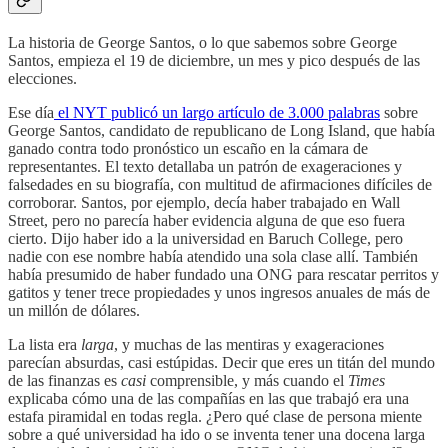
La historia de George Santos, o lo que sabemos sobre George
Santos, empieza el 19 de diciembre, un mes y pico después de las
elecciones.
Ese día
el NYT publicó un largo artículo de 3.000 palabras
sobre
George Santos, candidato de republicano de Long Island, que había
ganado contra todo pronóstico un escaño en la cámara de
representantes. El texto detallaba un patrón de exageraciones y
falsedades en su biografía, con multitud de afirmaciones difíciles de
corroborar. Santos, por ejemplo, decía haber trabajado en Wall
Street, pero no parecía haber evidencia alguna de que eso fuera
cierto. Dijo haber ido a la universidad en Baruch College, pero
nadie con ese nombre había atendido una sola clase allí. También
había presumido de haber fundado una ONG para rescatar perritos y
gatitos y tener trece propiedades y unos ingresos anuales de más de
un millón de dólares.
La lista era
larga
, y muchas de las mentiras y exageraciones
parecían absurdas, casi estúpidas. Decir que eres un titán del mundo
de las finanzas es
casi
comprensible, y más cuando el
Times
explicaba cómo una de las compañías en las que trabajó era una
estafa piramidal en todas regla. ¿Pero qué clase de persona miente
sobre a qué universidad ha ido o se inventa tener una docena larga