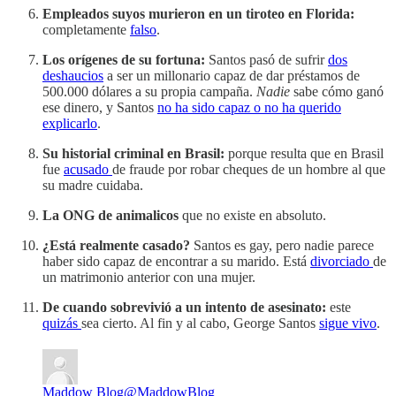
Empleados suyos murieron en un tiroteo en Florida:
completamente
falso
.
Los orígenes de su fortuna:
Santos pasó de sufrir
dos
deshaucios
a ser un millonario capaz de dar préstamos de
500.000 dólares a su propia campaña.
Nadie
sabe cómo ganó
ese dinero, y Santos
no ha sido capaz o no ha querido
explicarlo
.
Su historial criminal en Brasil:
porque resulta que en Brasil
fue
acusado
de fraude por robar cheques de un hombre al que
su madre cuidaba.
La ONG de animalicos
que no existe en absoluto.
¿Está realmente casado?
Santos es gay, pero nadie parece
haber sido capaz de encontrar a su marido. Está
divorciado
de
un matrimonio anterior con una mujer.
De cuando sobrevivió a un intento de asesinato:
este
quizás
sea cierto. Al fin y al cabo, George Santos
sigue vivo
.
Maddow Blog
@MaddowBlog