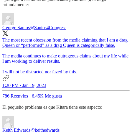
rotundamente:
George Santos
@Santos4Congress
The most recent obsession from the media claiming that I am a drag
Queen or “performed” as a drag Queen is categorically false.
The media continues to make outrageous claims about my life while
I am working to deliver results.
I will not be distracted nor fazed by this.
1:20 PM · Jan 19, 2023
786 Reenvíos
·
6.45K Me gusta
El pequeño problema es que Kitara tiene este aspecto:
Keith Edwards
@keithedwards