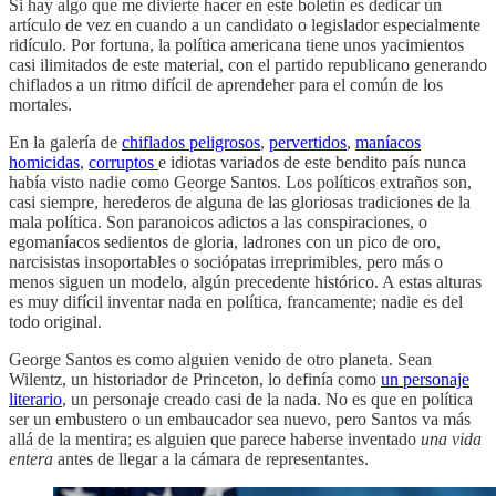
Si hay algo que me divierte hacer en este boletín es dedicar un
artículo de vez en cuando a un candidato o legislador especialmente
ridículo. Por fortuna, la política americana tiene unos yacimientos
casi ilimitados de este material, con el partido republicano generando
chiflados a un ritmo difícil de aprendeher para el común de los
mortales.
En la galería de
chiflados peligrosos
,
pervertidos
,
maníacos
homicidas
,
corruptos
e idiotas variados de este bendito país nunca
había visto nadie como George Santos. Los políticos extraños son,
casi siempre, herederos de alguna de las gloriosas tradiciones de la
mala política. Son paranoicos adictos a las conspiraciones, o
egomaníacos sedientos de gloria, ladrones con un pico de oro,
narcisistas insoportables o sociópatas irreprimibles, pero más o
menos siguen un modelo, algún precedente histórico. A estas alturas
es muy difícil inventar nada en política, francamente; nadie es del
todo original.
George Santos es como alguien venido de otro planeta. Sean
Wilentz, un historiador de Princeton, lo definía como
un personaje
literario
, un personaje creado casi de la nada. No es que en política
ser un embustero o un embaucador sea nuevo, pero Santos va más
allá de la mentira; es alguien que parece haberse inventado
una vida
entera
antes de llegar a la cámara de representantes.