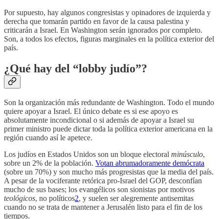
Por supuesto, hay algunos congresistas y opinadores de izquierda y
derecha que tomarán partido en favor de la causa palestina y
criticarán a Israel. En Washington serán ignorados por completo.
Son, a todos los efectos, figuras marginales en la política exterior del
país.
¿Qué hay del “lobby judío”?
Son la organización más redundante de Washington. Todo el mundo
quiere apoyar a Israel. El único debate es si ese apoyo es
absolutamente incondicional o si además de apoyar a Israel su
primer ministro puede dictar toda la política exterior americana en la
región cuando así le apetece.
Los judíos en Estados Unidos son un bloque electoral
minúsculo
,
sobre un 2% de la población.
Votan abrumadoramente demócrata
(sobre un 70%) y son mucho más progresistas que la media del país.
A pesar de la vociferante retórica pro-Israel del GOP, desconfían
mucho de sus bases; los evangélicos son sionistas por motivos
teológicos
, no políticos
2
, y suelen ser alegremente antisemitas
cuando no se trata de mantener a Jerusalén listo para el fin de los
tiempos.