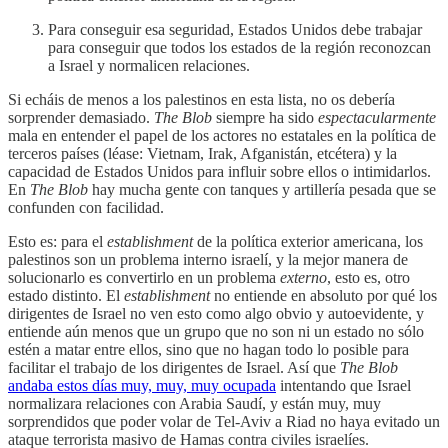
Para conseguir esa seguridad, Estados Unidos debe trabajar
para conseguir que todos los estados de la región reconozcan
a Israel y normalicen relaciones.
Si echáis de menos a los palestinos en esta lista, no os debería
sorprender demasiado.
The Blob
siempre ha sido
espectacularmente
mala en entender el papel de los actores no estatales en la política de
terceros países (léase: Vietnam, Irak, Afganistán, etcétera) y la
capacidad de Estados Unidos para influir sobre ellos o intimidarlos.
En
The Blob
hay mucha gente con tanques y artillería pesada que se
confunden con facilidad.
Esto es: para el
establishment
de la política exterior americana, los
palestinos son un problema interno israelí, y la mejor manera de
solucionarlo es convertirlo en un problema
externo
, esto es, otro
estado distinto. El
establishment
no entiende en absoluto por qué los
dirigentes de Israel no ven esto como algo obvio y autoevidente, y
entiende aún menos que un grupo que no son ni un estado no sólo
estén a matar entre ellos, sino que no hagan todo lo posible para
facilitar el trabajo de los dirigentes de Israel. Así que
The Blob
andaba estos días muy, muy, muy ocupada
intentando que Israel
normalizara relaciones con Arabia Saudí, y están muy, muy
sorprendidos que poder volar de Tel-Aviv a Riad no haya evitado un
ataque terrorista masivo de Hamas contra civiles israelíes.