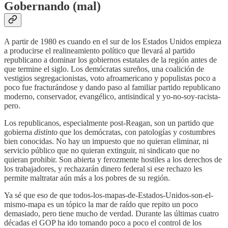
Gobernando (mal)
A partir de 1980 es cuando en el sur de los Estados Unidos empieza
a producirse el realineamiento político que llevará al partido
republicano a dominar los gobiernos estatales de la región antes de
que termine el siglo. Los demócratas sureños, una coalición de
vestigios segregacionistas, voto afroamericano y populistas poco a
poco fue fracturándose y dando paso al familiar partido republicano
moderno, conservador, evangélico, antisindical y yo-no-soy-racista-
pero.
Los republicanos, especialmente post-Reagan, son un partido que
gobierna
distinto
que los demócratas, con patologías y costumbres
bien conocidas. No hay un impuesto que no quieran eliminar, ni
servicio público que no quieran extinguir, ni sindicato que no
quieran prohibir. Son abierta y ferozmente hostiles a los derechos de
los trabajadores, y rechazarán dinero federal si ese rechazo les
permite maltratar aún más a los pobres de su región.
Ya sé que eso de que todos-los-mapas-de-Estados-Unidos-son-el-
mismo-mapa es un tópico la mar de raído que repito un poco
demasiado, pero tiene mucho de verdad. Durante las últimas cuatro
décadas el GOP ha ido tomando poco a poco el control de los