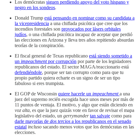
Los demócratas
siguen perdiendo apoyo del voto hispano y
negro en los sondeos
.
Donald Trump
está pensando en nominar como su candidata a
la vicepresidencia
a una chiflada psicótica que cree que los
incendios forestales son
provocados por lásers orbitales
judíos
, o una chiflada psicótica incapaz de aceptar que perdió
las elecciones en Arizona y lleva tres años repitiendo absurdas
teorías de la conspiración.
El fiscal general de Texas republicano
está siendo sometido a
un
impeachment
por corrupción
por parte de los legisladores
republicanos del estado. El sector MAGA/reaccionario está
defendiéndole
, porque ser tan corrupto como para que tu
propio partido quiera echarte es un signo de ser un tipo
fabuloso si eres trumpista.
El GOP de Wisconsin
quiere hacerle un
impeachment
a una
juez del supremo recién escogida hace unos meses por más de
11 puntos de ventaja. El motivo, y algo que están diciendo en
voz alta
, es que la juez quizás vote en favor de revisar el mapa
legislativo del estado, un
gerrymander
tan salvaje
como para
darle mayorías de
dos tercios
a los republicanos en el senado
estatal
incluso
sacando menos votos que los demócratas en las
elecciones.