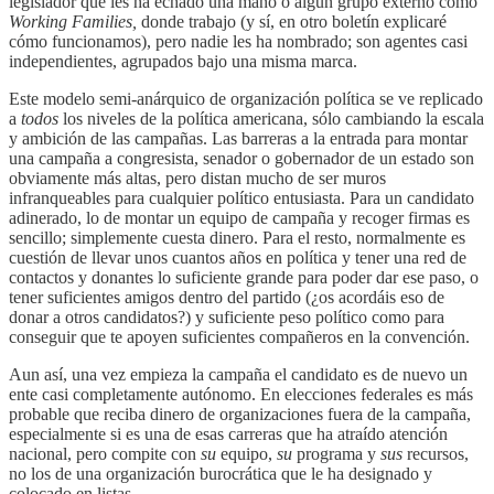
legislador que les ha echado una mano o algún grupo externo como
Working Families,
donde trabajo (y sí, en otro boletín explicaré
cómo funcionamos), pero nadie les ha nombrado; son agentes casi
independientes, agrupados bajo una misma marca.
Este modelo semi-anárquico de organización política se ve replicado
a
todos
los niveles de la política americana, sólo cambiando la escala
y ambición de las campañas. Las barreras a la entrada para montar
una campaña a congresista, senador o gobernador de un estado son
obviamente más altas, pero distan mucho de ser muros
infranqueables para cualquier político entusiasta. Para un candidato
adinerado, lo de montar un equipo de campaña y recoger firmas es
sencillo; simplemente cuesta dinero. Para el resto, normalmente es
cuestión de llevar unos cuantos años en política y tener una red de
contactos y donantes lo suficiente grande para poder dar ese paso, o
tener suficientes amigos dentro del partido (¿os acordáis eso de
donar a otros candidatos?) y suficiente peso político como para
conseguir que te apoyen suficientes compañeros en la convención.
Aun así, una vez empieza la campaña el candidato es de nuevo un
ente casi completamente autónomo. En elecciones federales es más
probable que reciba dinero de organizaciones fuera de la campaña,
especialmente si es una de esas carreras que ha atraído atención
nacional, pero compite con
su
equipo,
su
programa y
sus
recursos,
no los de una organización burocrática que le ha designado y
colocado en listas.