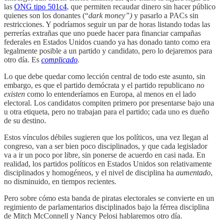
las
ONG tipo 501c4
, que permiten recaudar dinero sin hacer público
quienes son los donantes (“
dark money”)
y pasarlo a PACs sin
restricciones. Y podríamos seguir un par de horas listando todas las
perrerías extrañas que uno puede hacer para financiar campañas
federales en Estados Unidos cuando ya has donado tanto como era
legalmente posible a un partido y candidato, pero lo dejaremos para
otro día. Es
complicado
.
Lo que debe quedar como lección central de todo este asunto, sin
embargo, es que el partido demócrata y el partido republicano
no
existen
como lo entenderíamos en Europa, al menos en el lado
electoral. Los candidatos compiten primero por presentarse bajo una
u otra etiqueta, pero no trabajan para el partido; cada uno es dueño
de su destino.
Estos vínculos débiles sugieren que los políticos, una vez llegan al
congreso, van a ser bien poco disciplinados, y que cada legislador
va a ir un poco por libre, sin ponerse de acuerdo en casi nada. En
realidad, los partidos políticos en Estados Unidos son relativamente
disciplinados y homogéneos, y el nivel de disciplina ha
aumentado
,
no disminuido, en tiempos recientes.
Pero sobre cómo esta banda de piratas electorales se convierte en un
regimiento de parlamentarios disciplinados bajo la férrea disciplina
de Mitch McConnell y Nancy Pelosi hablaremos otro día.