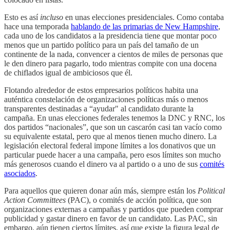
Esto es así
incluso
en unas elecciones presidenciales. Como contaba
hace una temporada
hablando de las primarias de New Hampshire
,
cada uno de los candidatos a la presidencia tiene que montar poco
menos que un partido político para un país del tamaño de un
continente de la nada, convencer a cientos de miles de personas que
le den dinero para pagarlo, todo mientras compite con una docena
de chiflados igual de ambiciosos que él.
Flotando alrededor de estos empresarios políticos habita una
auténtica constelación de organizaciones políticas más o menos
transparentes destinadas a “ayudar" al candidato durante la
campaña. En unas elecciones federales tenemos la DNC y RNC, los
dos partidos “nacionales”, que son un cascarón casi tan vacío como
su equivalente estatal, pero que al menos tienen mucho dinero. La
legislación electoral federal impone límites a los donativos que un
particular puede hacer a una campaña, pero esos límites son mucho
más generosos cuando el dinero va al partido o a uno de sus
comités
asociados
.
Para aquellos que quieren donar aún más, siempre están los
Political
Action Committees
(PAC), o comités de acción política, que son
organizaciones externas a campañas y partidos que pueden comprar
publicidad y gastar dinero en favor de un candidato. Las PAC, sin
embargo, aún tienen ciertos límites, así que existe la figura legal de