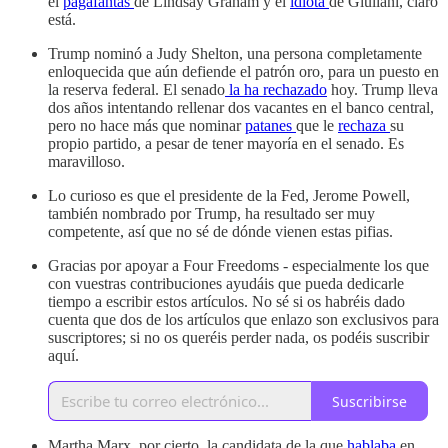
el
pagafantas
de Lindsay Graham y el
idiota
de Giuliani, claro
está.
Trump nominó a Judy Shelton, una persona completamente
enloquecida que aún defiende el patrón oro, para un puesto en
la reserva federal. El senado
la ha rechazado
hoy. Trump lleva
dos años intentando rellenar dos vacantes en el banco central,
pero no hace más que nominar
patanes
que le
rechaza
su
propio partido, a pesar de tener mayoría en el senado. Es
maravilloso.
Lo curioso es que el presidente de la Fed, Jerome Powell,
también nombrado por Trump, ha resultado ser muy
competente, así que no sé de dónde vienen estas pifias.
Gracias por apoyar a Four Freedoms - especialmente los que
con vuestras contribuciones ayudáis que pueda dedicarle
tiempo a escribir estos artículos. No sé si os habréis dado
cuenta que dos de los artículos que enlazo son exclusivos para
suscriptores; si no os queréis perder nada, os podéis suscribir
aquí.
Suscribirse
Martha Marx, por cierto, la candidata de la que
hablaba
en