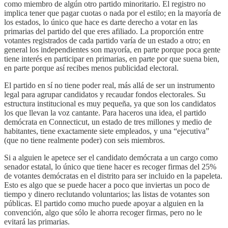
como miembro de algún otro partido minoritario. El registro no
implica tener que pagar cuotas o nada por el estilo; en la mayoría de
los estados, lo único que hace es darte derecho a votar en las
primarias del partido del que eres afiliado. La proporción entre
votantes registrados de cada partido varía de un estado a otro; en
general los independientes son mayoría, en parte porque poca gente
tiene interés en participar en primarias, en parte por que suena bien,
en parte porque así recibes menos publicidad electoral.
El partido en sí no tiene poder real, más allá de ser un instrumento
legal para agrupar candidatos y recaudar fondos electorales. Su
estructura institucional es muy pequeña, ya que son los candidatos
los que llevan la voz cantante. Para haceros una idea, el partido
demócrata en Connecticut, un estado de tres millones y medio de
habitantes, tiene exactamente siete empleados, y una “ejecutiva”
(que no tiene realmente poder) con seis miembros.
Si a alguien le apetece ser el candidato demócrata a un cargo como
senador estatal, lo único que tiene hacer es recoger firmas del 25%
de votantes demócratas en el distrito para ser incluido en la papeleta.
Esto es algo que se puede hacer a poco que inviertas un poco de
tiempo y dinero reclutando voluntarios; las listas de votantes son
públicas. El partido como mucho puede apoyar a alguien en la
convención, algo que sólo le ahorra recoger firmas, pero no le
evitará las primarias.