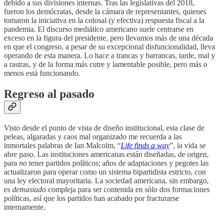
debido a sus divisiones internas. Tras las legislativas del 2018,
fueron los demócratas, desde la cámara de representantes, quienes
tomaron la iniciativa en la colosal (y efectiva) respuesta fiscal a la
pandemia. El discurso mediático americano suele centrarse en
exceso en la figura del presidente, pero llevamos más de una década
en que el congreso, a pesar de su excepcional disfuncionalidad, lleva
operando de esta manera. Lo hace a trancas y barrancas, tarde, mal y
a rastras, y de la forma más cutre y lamentable posible, pero más o
menos está funcionando.
Regreso al pasado
Visto desde el punto de vista de diseño institucional, esta clase de
peleas, algaradas y caos mal organizado me recuerda a las
inmortales palabras de Ian Malcolm, “
Life finds a way
”, la vida se
abre paso. Las instituciones americanas están diseñadas, de origen,
para
no
tener partidos políticos; años de adaptaciones y pegotes las
actualizaron para operar como un sistema bipartidista estricto, con
una ley electoral mayoritaria. La sociedad americana, sin embargo,
es
demasiado
compleja para ser contenida en sólo dos formaciones
políticas, así que los partidos han acabado por fracturarse
internamente.