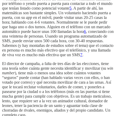
por teléfono o yendo puerta a puerta para contactar a
todo
el mundo
que tenían listado como potencial votante
5
. A partir de ahí, las
matemáticas son bastante simples. Un voluntario haciendo puerta a
puerta, con su
app
en el móvil, puede visitar unas 20-25 casas la
hora; hablando con 4-6 votantes. Normalmente se le puede pedir
que haga uno o dos turnos. Alguien en el teléfono con un marcado
automático puede hacer unas 100 llamadas la hora
6
, conectando con
una veintena de personas. Usando un programa automatizado de
SMS, puede enviar unos 500 cada hora, con 30-40 respuestas.
Sabemos (y hay montañas de estudios sobre el tema) que el contacto
en persona es mucho más efectivo que el telefónico, y una llamada
de viva voz es mucho más efectiva que un SMS
7
.
El director de campaña, a falta de tres días de las elecciones, tiene
una teoría sobre cuánta gente necesita identificar y movilizar (su
win
number
), tiene más o menos una idea sobre cuántos votantes
“seguros” puede contar (han hablado varias veces con ellos, o han
votado por correo) y qué necesita movilizar de cara a las urnas. Así
que le tocará reclutar voluntarios, darles de comer, y ponerles a
pasearse por la ciudad o a los teléfonos (más en las puertas si tiene
mucha gente) para cumplir con objetivos. Es un trabajo meticuloso,
lento, que requiere ser a la vez un animador cultural, domador de
leones, tener la paciencia de un santo y aguantar toda clase de
chorradas de rivales, enemigos, aliados y del propio candidato. Un
completo caos.