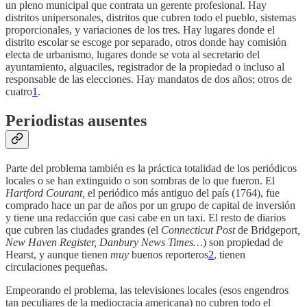
un pleno municipal que contrata un gerente profesional. Hay
distritos unipersonales, distritos que cubren todo el pueblo, sistemas
proporcionales, y variaciones de los tres. Hay lugares donde el
distrito escolar se escoge por separado, otros donde hay comisión
electa de urbanismo, lugares donde se vota al secretario del
ayuntamiento, alguaciles, registrador de la propiedad o incluso al
responsable de las elecciones. Hay mandatos de dos años; otros de
cuatro
1
.
Periodistas ausentes
Parte del problema también es la práctica totalidad de los periódicos
locales o se han extinguido o son sombras de lo que fueron. El
Hartford Courant,
el periódico más antiguo del país (1764), fue
comprado hace un par de años por un grupo de capital de inversión
y tiene una redacción que casi cabe en un taxi. El resto de diarios
que cubren las ciudades grandes (el
Connecticut Post
de Bridgeport
,
New Haven Register, Danbury News Times…
) son propiedad de
Hearst, y aunque tienen
muy
buenos reporteros
2
, tienen
circulaciones pequeñas.
Empeorando el problema, las televisiones locales (esos engendros
tan peculiares de la mediocracia americana) no cubren todo el