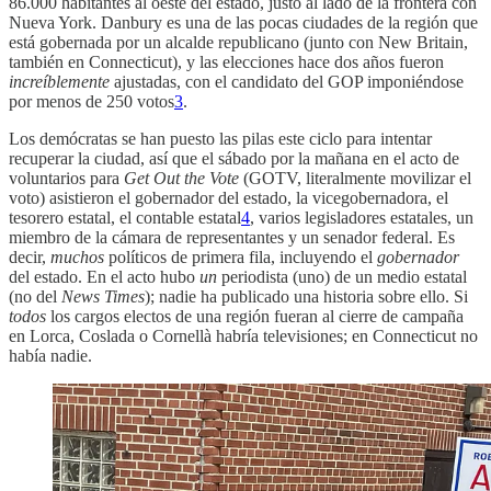
86.000 habitantes al oeste del estado, justo al lado de la frontera con
Nueva York. Danbury es una de las pocas ciudades de la región que
está gobernada por un alcalde republicano (junto con New Britain,
también en Connecticut), y las elecciones hace dos años fueron
increíblemente
ajustadas, con el candidato del GOP imponiéndose
por menos de 250 votos
3
.
Los demócratas se han puesto las pilas este ciclo para intentar
recuperar la ciudad, así que el sábado por la mañana en el acto de
voluntarios para
Get Out the Vote
(GOTV, literalmente movilizar el
voto) asistieron el gobernador del estado, la vicegobernadora, el
tesorero estatal, el contable estatal
4
, varios legisladores estatales, un
miembro de la cámara de representantes y un senador federal. Es
decir,
muchos
políticos de primera fila, incluyendo el
gobernador
del estado. En el acto hubo
un
periodista (uno) de un medio estatal
(no del
News Times
); nadie ha publicado una historia sobre ello. Si
todos
los cargos electos de una región fueran al cierre de campaña
en Lorca, Coslada o Cornellà habría televisiones; en Connecticut no
había nadie.