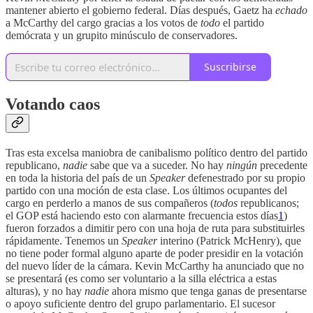
mantener abierto el gobierno federal. Días después, Gaetz ha
echado
a McCarthy del cargo gracias a los votos de
todo
el partido
demócrata y un grupito minúsculo de conservadores.
Suscribirse
Votando caos
Tras esta excelsa maniobra de canibalismo político dentro del partido
republicano,
nadie
sabe que va a suceder. No hay
ningún
precedente
en toda la historia del país de un
Speaker
defenestrado por su propio
partido con una moción de esta clase. Los últimos ocupantes del
cargo en perderlo a manos de sus compañeros (
todos
republicanos;
el GOP está haciendo esto con alarmante frecuencia estos días
1
)
fueron forzados a dimitir pero con una hoja de ruta para substituirles
rápidamente. Tenemos un
Speaker
interino (Patrick McHenry), que
no tiene poder formal alguno aparte de poder presidir en la votación
del nuevo líder de la cámara. Kevin McCarthy ha anunciado que no
se presentará (es como ser voluntario a la silla eléctrica a estas
alturas), y no hay
nadie
ahora mismo que tenga ganas de presentarse
o apoyo suficiente dentro del grupo parlamentario. El sucesor