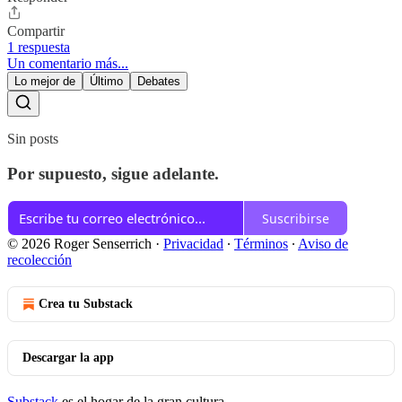
Compartir
1 respuesta
Un comentario más...
Lo mejor de
Último
Debates
Sin posts
Por supuesto, sigue adelante.
Suscribirse
© 2026 Roger Senserrich
·
Privacidad
∙
Términos
∙
Aviso de
recolección
Crea tu Substack
Descargar la app
Substack
es el hogar de la gran cultura