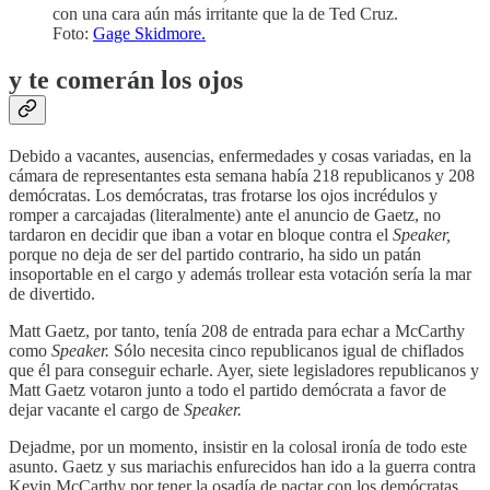
con una cara aún más irritante que la de Ted Cruz.
Foto:
Gage Skidmore.
y te comerán los ojos
Debido a vacantes, ausencias, enfermedades y cosas variadas, en la
cámara de representantes esta semana había 218 republicanos y 208
demócratas. Los demócratas, tras frotarse los ojos incrédulos y
romper a carcajadas (literalmente) ante el anuncio de Gaetz, no
tardaron en decidir que iban a votar en bloque contra el
Speaker,
porque no deja de ser del partido contrario, ha sido un patán
insoportable en el cargo y además trollear esta votación sería la mar
de divertido.
Matt Gaetz, por tanto, tenía 208 de entrada para echar a McCarthy
como
Speaker.
Sólo necesita cinco republicanos igual de chiflados
que él para conseguir echarle. Ayer, siete legisladores republicanos y
Matt Gaetz votaron junto a todo el partido demócrata a favor de
dejar vacante el cargo de
Speaker.
Dejadme, por un momento, insistir en la colosal ironía de todo este
asunto. Gaetz y sus mariachis enfurecidos han ido a la guerra contra
Kevin McCarthy por tener la osadía de pactar con los demócratas