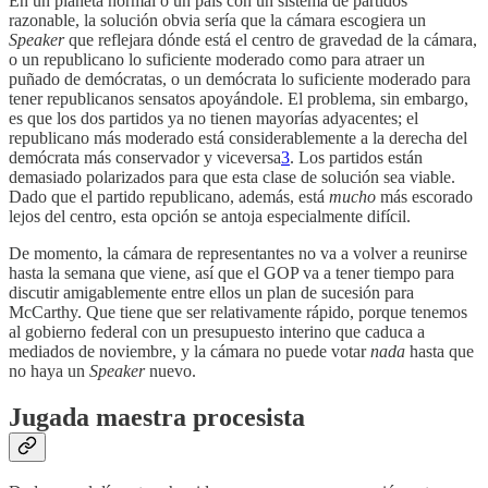
En un planeta normal o un país con un sistema de partidos
razonable, la solución obvia sería que la cámara escogiera un
Speaker
que reflejara dónde está el centro de gravedad de la cámara,
o un republicano lo suficiente moderado como para atraer un
puñado de demócratas, o un demócrata lo suficiente moderado para
tener republicanos sensatos apoyándole. El problema, sin embargo,
es que los dos partidos ya no tienen mayorías adyacentes; el
republicano más moderado está considerablemente a la derecha del
demócrata más conservador y viceversa
3
. Los partidos están
demasiado polarizados para que esta clase de solución sea viable.
Dado que el partido republicano, además, está
mucho
más escorado
lejos del centro, esta opción se antoja especialmente difícil.
De momento, la cámara de representantes no va a volver a reunirse
hasta la semana que viene, así que el GOP va a tener tiempo para
discutir amigablemente entre ellos un plan de sucesión para
McCarthy. Que tiene que ser relativamente rápido, porque tenemos
al gobierno federal con un presupuesto interino que caduca a
mediados de noviembre, y la cámara no puede votar
nada
hasta que
no haya un
Speaker
nuevo.
Jugada maestra procesista