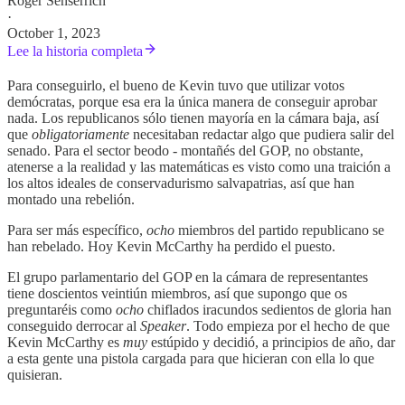
Roger Senserrich
·
October 1, 2023
Lee la historia completa
Para conseguirlo, el bueno de Kevin tuvo que utilizar votos
demócratas, porque esa era la única manera de conseguir aprobar
nada. Los republicanos sólo tienen mayoría en la cámara baja, así
que
obligatoriamente
necesitaban redactar algo que pudiera salir del
senado. Para el sector beodo - montañés del GOP, no obstante,
atenerse a la realidad y las matemáticas es visto como una traición a
los altos ideales de conservadurismo salvapatrias, así que han
montado una rebelión.
Para ser más específico,
ocho
miembros del partido republicano se
han rebelado. Hoy Kevin McCarthy ha perdido el puesto.
El grupo parlamentario del GOP en la cámara de representantes
tiene doscientos veintiún miembros, así que supongo que os
preguntaréis como
ocho
chiflados iracundos sedientos de gloria han
conseguido derrocar al
Speaker
. Todo empieza por el hecho de que
Kevin McCarthy es
muy
estúpido y decidió, a principios de año, dar
a esta gente una pistola cargada para que hicieran con ella lo que
quisieran.