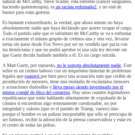
natural de McCarthy, Steve Scalise, está enfermo (cáncer sanguíneo,
haciendo quimioterapia), es
un racista redomado
2
, y no está de
humor para estas guerras.
Es bastante extraordinario, la verdad, que ahora mismo no haya
absolutamente
nadie que haya declarado que quiere ocupar el cargo.
Todo el partido sabe que el substituto de McCarthy se va a enfrentar
a exactamente el mismo grupito de cretinos una y otra vez, llevarse
tortas sin parar desde Fox News por ser un vendido que pacta con
los demócratas y que no podrá aprobar ni una sola ley decente sin
que Gaetz decida fusilarle también a él. Es un cargo suicida.
A Matt Gaetz, por supuesto,
no le soporta absolutamente nadie
. Este
señor es un cretino baboso con un
larguísimo
historial de problemas
legales que
esquivó
por bien poco una acusación más que creíble de
prostitución de menores, tiene una montaña de escándalos menores
y actuaciones dudosillas y
lleva meses siendo investigado por el
mismo comité de ética del congreso
. Hay unos cuantos legisladores
republicanos que están hablando abiertamente de expulsarle de la
cámara si encuentran algo remotamente cuestionable, no por
integridad y valores (que es el partido de Trump, vamos) sino
porque el hombre es un palizas insoportable que sólo se preocupa de
ser famoso, recibir la adoración de la prensa conservadora y estar en
el centro de todas las peleas.