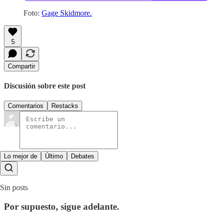
Foto:
Gage Skidmore.
5
Compartir
Discusión sobre este post
Comentarios
Restacks
Lo mejor de
Último
Debates
Sin posts
Por supuesto, sigue adelante.