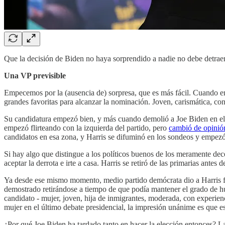
Que la decisión de Biden no haya sorprendido a nadie no debe detraer
Una VP previsible
Empecemos por la (ausencia de) sorpresa, que es más fácil. Cuando e
grandes favoritas para alcanzar la nominación. Joven, carismática, con 
Su candidatura empezó bien, y más cuando demolió a Joe Biden en el p
empezó flirteando con la izquierda del partido, pero
cambió de opinió
candidatos en esa zona, y Harris se difuminó en los sondeos y empezó
Si hay algo que distingue a los políticos buenos de los meramente dec
aceptar la derrota e irte a casa. Harris se retiró de las primarias ante
Ya desde ese mismo momento, medio partido demócrata dio a Harris fa
demostrado retirándose a tiempo de que podía mantener el grado de hu
candidato - mujer, joven, hija de inmigrantes, moderada, con experienc
mujer en el último debate presidencial, la impresión unánime es que e
¿Por qué Joe Biden ha tardado tanto en hacer la elección entonces? La 