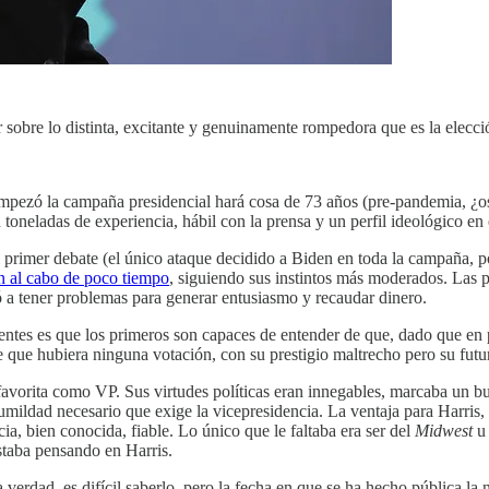
 sobre lo distinta, excitante y genuinamente rompedora que es la elec
mpezó la campaña presidencial hará cosa de 73 años (pre-pandemia, ¿os
toneladas de experiencia, hábil con la prensa y un perfil ideológico en 
rimer debate (el único ataque decidido a Biden en toda la campaña, po
n al cabo de poco tiempo
, siguiendo sus instintos más moderados. Las 
 a tener problemas para generar entusiasmo y recaudar dinero.
entes es que los primeros son capaces de entender de que, dado que en 
s de que hubiera ninguna votación, con su prestigio maltrecho pero su futu
vorita como VP. Sus virtudes políticas eran innegables, marcaba un bu
mildad necesario que exige la vicepresidencia. La ventaja para Harris
ia, bien conocida, fiable. Lo único que le faltaba era ser del
Midwest
u 
staba pensando en Harris.
verdad, es difícil saberlo, pero la fecha en que se ha hecho pública la 