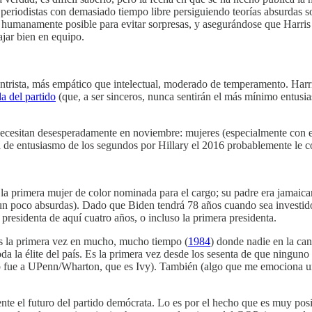
eriodistas con demasiado tiempo libre persiguiendo teorías absurdas 
humanamente posible para evitar sorpresas, y asegurándose que Harris 
ajar bien en equipo.
ntrista, más empático que intelectual, moderado de temperamento. Harris
da del partido
(que, a ser sinceros, nunca sentirán el más mínimo entusi
necesitan desesperadamente en noviembre: mujeres (especialmente con e
lta de entusiasmo de los segundos por Hillary el 2016 probablemente le co
a primera mujer de color nominada para el cargo; su padre era jamaican
son un poco absurdas). Dado que Biden tendrá 78 años cuando sea investi
 presidenta de aquí cuatro años, o incluso la primera presidenta.
 es la primera vez en mucho, mucho tiempo (
1984
) donde nadie en la ca
a la élite del país. Es la primera vez desde los sesenta de que ninguno
p fue a UPenn/Wharton, que es Ivy). También (algo que me emociona un
e el futuro del partido demócrata. Lo es por el hecho que es muy posibl