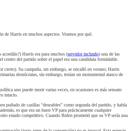
ción de Harris en muchos aspectos. Veamos por qué.
 acordáis?) Harris era para muchos (
servidor incluido
) una de las
el centro del partido sobre el papel era una candidata formidable.
r cierto). Su campaña, sin embargo, se encalló en verano; Harris
primarias demócratas, sin embargo, tenían un monumental atasco de
política uno puede morir varias veces, en ocasiones es más sensato
ro intacto.
en puñado de casillas “deseables” como segunda del partido, y había
, además, es que era un buen VP para prácticamente cualquier
otro estado competitivo. Cuando Biden prometió que su VP sería una
nominación (justo antes de la convención) no es inusual. Esta especie