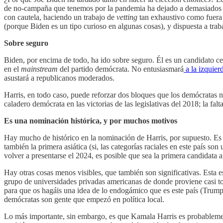
de no-campaña que tenemos por la pandemia ha dejado a demasiados p
con cautela, haciendo un trabajo de
vetting
tan exhaustivo como fuera 
(porque Biden es un tipo curioso en algunas cosas), y dispuesta a trab
Sobre seguro
Biden, por encima de todo, ha ido sobre seguro. Él es un candidato ce
en el
mainstream
del partido demócrata. No entusiasmará
a la izquier
asustará a republicanos moderados.
Harris, en todo caso, puede reforzar dos bloques que los demócratas 
caladero demócrata en las victorias de las legislativas del 2018; la fa
Es una nominación histórica, y por muchos motivos
Hay mucho de histórico en la nominación de Harris, por supuesto. Es l
también la primera asiática (si, las categorías raciales en este país 
volver a presentarse el 2024, es posible que sea la primera candidata a
Hay otras cosas menos visibles, que también son significativas. Esta
grupo de universidades privadas americanas de donde proviene casi tod
para que os hagáis una idea de lo endogámico que es este país (Trum
demócratas son gente que empezó en política local.
Lo más importante, sin embargo, es que Kamala Harris es probablement