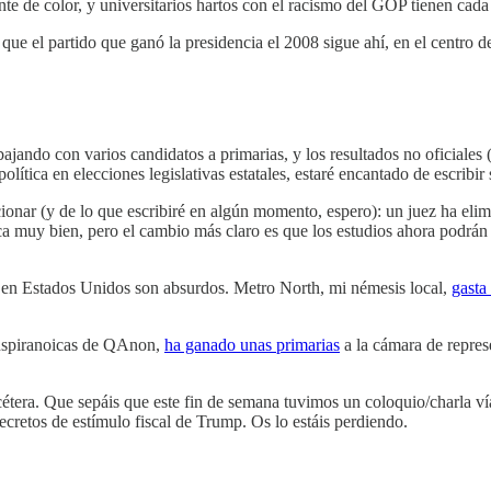
te de color, y universitarios hartos con el racismo del GOP tienen cad
ue el partido que ganó la presidencia el 2008 sigue ahí, en el centro de
jando con varios candidatos a primarias, y los resultados no oficiales
lítica en elecciones legislativas estatales, estaré encantado de escribir 
ionar (y de lo que escribiré en algún momento, espero): un juez ha elim
ca muy bien, pero el cambio más claro es que los estudios ahora podrán
as en Estados Unidos son absurdos. Metro North, mi némesis local,
gasta
conspiranoicas de QAnon,
ha ganado unas primarias
a la cámara de repres
cétera. Que sepáis que este fin de semana tuvimos un coloquio/charla v
decretos de estímulo fiscal de Trump. Os lo estáis perdiendo.