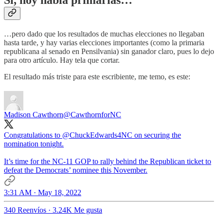
Sí, hoy había primarias…
…pero dado que los resultados de muchas elecciones no llegaban
hasta tarde, y hay varias elecciones importantes (como la primaria
republicana al senado en Pensilvania) sin ganador claro, pues lo dejo
para otro artículo. Hay tela que cortar.
El resultado más triste para este escribiente, me temo, es este:
Madison Cawthorn
@CawthornforNC
Congratulations to
@ChuckEdwards4NC
on securing the
nomination tonight.
It’s time for the NC-11 GOP to rally behind the Republican ticket to
defeat the Democrats’ nominee this November.
3:31 AM · May 18, 2022
340 Reenvíos
·
3.24K Me gusta