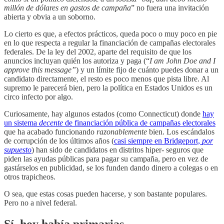
millón de dólares en gastos de campaña
” no fuera una invitación
abierta y obvia a un soborno.
Lo cierto es que, a efectos prácticos, queda poco o muy poco en pie
en lo que respecta a regular la financiación de campañas electorales
federales. De la ley del 2002, aparte del requisito de que los
anuncios incluyan quién los autoriza y paga (“
I am John Doe and I
approve this message”
) y un límite fijo de cuánto puedes donar a un
candidato directamente, el resto es poco menos que pista libre. Al
supremo le parecerá bien, pero la política en Estados Unidos es un
circo infecto por algo.
Curiosamente, hay algunos estados (como Connecticut) donde
hay
un sistema
decente
de financiación pública de campañas electorales
que ha acabado funcionando
razonablemente
bien. Los escándalos
de corrupción de los últimos años (
casi siempre en Bridgeport,
por
supuesto
) han sido de candidatos en distritos hiper- seguros que
piden las ayudas públicas para pagar su campaña, pero en vez de
gastárselos en publicidad, se los funden dando dinero a colegas o en
otros trapicheos.
O sea, que estas cosas pueden hacerse, y son bastante populares.
Pero no a nivel federal.