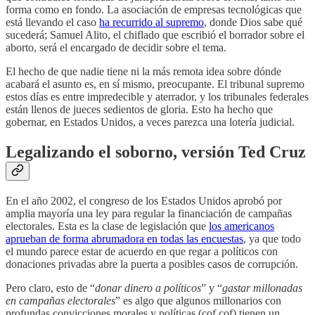
forma como en fondo. La asociación de empresas tecnológicas que
está llevando el caso
ha recurrido al supremo
, donde Dios sabe qué
sucederá; Samuel Alito, el chiflado que escribió el borrador sobre el
aborto, será el encargado de decidir sobre el tema.
El hecho de que nadie tiene ni la más remota idea sobre dónde
acabará el asunto es, en sí mismo, preocupante. El tribunal supremo
estos días es entre impredecible y aterrador, y los tribunales federales
están llenos de jueces sedientos de gloria. Esto ha hecho que
gobernar, en Estados Unidos, a veces parezca una lotería judicial.
Legalizando el soborno, versión Ted Cruz
En el año 2002, el congreso de los Estados Unidos aprobó por
amplia mayoría una ley para regular la financiación de campañas
electorales. Esta es la clase de legislación que
los americanos
aprueban de forma abrumadora en todas las encuestas
, ya que todo
el mundo parece estar de acuerdo en que regar a políticos con
donaciones privadas abre la puerta a posibles casos de corrupción.
Pero claro, esto de “
donar dinero a políticos
” y “
gastar millonadas
en campañas electorales
” es algo que algunos millonarios con
profundas convicciones morales y políticas (cof cof) tienen un