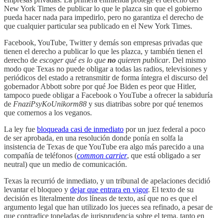
New York Times de publicar lo que le plazca sin que el gobierno
pueda hacer nada para impedirlo, pero no garantiza el derecho de
que cualquier particular sea publicado en el New York Times.
Facebook, YouTube, Twitter y demás son empresas privadas que
tienen el derecho a publicar lo que les plazca, y también tienen el
derecho de
escoger qué es lo que
no
quieren publicar
. Del mismo
modo que Texas no puede obligar a todas las radios, televisiones y
periódicos del estado a retransmitir de forma íntegra el discurso del
gobernador Abbott sobre por qué Joe Biden es peor que Hitler,
tampoco puede obligar a Facebook o YouTube a ofrecer la sabiduría
de
FnaziPsyKoUnikorm88
y sus diatribas sobre por qué tenemos
que comernos a los veganos.
La ley fue
bloqueada casi de inmediato
por un juez federal a poco
de ser aprobada, en una resolución donde ponía en solfa la
insistencia de Texas de que YouTube era algo más parecido a una
compañía de teléfonos (
common carrier
, que está obligado a ser
neutral) que un medio de comunicación.
Texas la recurrió de inmediato, y un tribunal de apelaciones decidió
levantar el bloqueo y
dejar que entrara en vigor
. El texto de su
decisión es literalmente
dos
líneas de texto, así que no es que el
argumento legal que han utilizado los jueces sea refinado, a pesar de
que contradice toneladas de jurisprudencia sobre el tema, tanto en