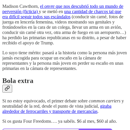
Madison Cawthorn,
el
onvre
que nos descubrió todo un mundo de
perversión (ficticia)
y se metió en
una cantidad de charcos tal que
era difícil seguir todos sus escándalos
(conducir sin carné, fotos de
juerga en lencería femenina, videos mostrando sus genitales y
frotándoselos en la cara de un colega, llevar un arma en un avión,
conducir sin carné otra vez, otra arma de fuego en un aeropuerto…)
ha perdido las primarias republicanas en su distrito, a pesar de haber
recibido el apoyo de Trump.
Lo suyo tiene mérito: pasará a la historia como la persona más joven
jamás escogida para ocupar un escaño en la cámara de
representantes y la persona más joven en perder su escaño en unas
primarias en la cámara de representantes.
Bola extra
Si no estoy equivocado, el primer debate sobre
common carriers
y
neutralidad de la red, desde el punto de vista judicial,
giraba
alrededor de ferrocarriles y transporte de mercancías
.
Si os gusta Four Freedoms…. ya sabéis. $6 al mes, $60 al año.