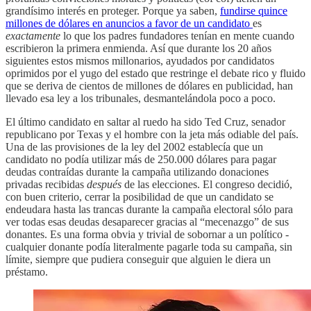
grandísimo interés en proteger. Porque ya saben,
fundirse quince
millones de dólares en anuncios a favor de un candidato
es
exactamente
lo que los padres fundadores tenían en mente cuando
escribieron la primera enmienda. Así que durante los 20 años
siguientes estos mismos millonarios, ayudados por candidatos
oprimidos por el yugo del estado que restringe el debate rico y fluido
que se deriva de cientos de millones de dólares en publicidad, han
llevado esa ley a los tribunales, desmantelándola poco a poco.
El último candidato en saltar al ruedo ha sido Ted Cruz, senador
republicano por Texas y el hombre con la jeta más odiable del país.
Una de las provisiones de la ley del 2002 establecía que un
candidato no podía utilizar más de 250.000 dólares para pagar
deudas contraídas durante la campaña utilizando donaciones
privadas recibidas
después
de las elecciones. El congreso decidió,
con buen criterio, cerrar la posibilidad de que un candidato se
endeudara hasta las trancas durante la campaña electoral sólo para
ver todas esas deudas desaparecer gracias al “mecenazgo” de sus
donantes. Es una forma obvia y trivial de sobornar a un político -
cualquier donante podía literalmente pagarle toda su campaña, sin
límite, siempre que pudiera conseguir que alguien le diera un
préstamo.