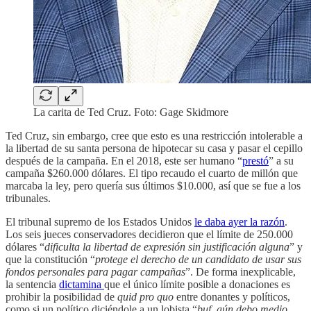
La carita de Ted Cruz. Foto: Gage Skidmore
Ted Cruz, sin embargo, cree que esto es una restricción intolerable a
la libertad de su santa persona de hipotecar su casa y pasar el cepillo
después de la campaña. En el 2018, este ser humano “
prestó
” a su
campaña $260.000 dólares. El tipo recaudo el cuarto de millón que
marcaba la ley, pero quería sus últimos $10.000, así que se fue a los
tribunales.
El tribunal supremo de los Estados Unidos
le daba ayer la razón
.
Los seis jueces conservadores decidieron que el límite de 250.000
dólares “
dificulta la libertad de expresión sin justificación alguna
” y
que la constitución “
protege el derecho de un candidato de usar sus
fondos personales para pagar campañas
”. De forma inexplicable,
la sentencia
dictamina
que el único límite posible a donaciones es
prohibir la posibilidad de
quid pro quo
entre donantes y políticos,
como si un político diciéndole a un lobista “
buf, aún debo medio