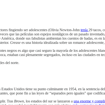
ctores fingiendo ser adolescentes (Olivia Newton-John
tenía
29 tacos, 
veces que las películas son espejos nostálgicos de un pasado inventado
América, donde sus fabulistas ambientan los cuentos de hadas, es en la d
terior.
Grease
es una historia idealizada sobre un romance adolescente
antes negros es algo que casi seguro la mayoría de los adolescentes blan
poca, estaban casi plenamente segregados,
incluso
en las ciudades en teo
des del norte.
n Estados Unidos tiene su punto culminante en 1954, en la sentencia d
ntes, que pone fin a las leyes de “separados pero iguales” que codificab
plir. Tras
Brown
, los estados del sur se lanzaron a
una enorme y compl