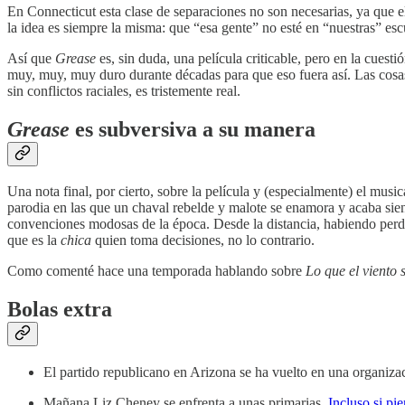
En Connecticut esta clase de separaciones no son necesarias, ya que 
la idea es siempre la misma: que “esa gente” no esté en “nuestras” esc
Así que
Grease
es, sin duda, una película criticable, pero en la cuest
muy, muy, muy duro durante décadas para que eso fuera así. Las cosa
sin conflictos raciales, es tristemente real.
Grease
es subversiva a su manera
Una nota final, por cierto, sobre la película y (especialmente) el mus
parodia en las que un chaval rebelde y malote se enamora y acaba si
convenciones modosas de la época. Desde la distancia, habiendo perdido
que es la
chica
quien toma decisiones, no lo contrario.
Como comenté hace una temporada hablando sobre
Lo que el viento s
Bolas extra
El partido republicano en Arizona se ha vuelto en una organiz
Mañana Liz Cheney se enfrenta a unas primarias.
Incluso si pie