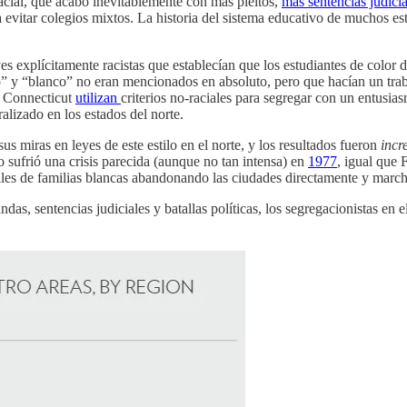
racial, que acabó inevitablemente con más pleitos,
más sentencias judicia
 evitar colegios mixtos. La historia del sistema educativo de muchos est
yes explícitamente racistas que establecían que los estudiantes de color 
ro” y “blanco” no eran mencionados en absoluto, pero que hacían un tra
e Connecticut
utilizan
criterios no-raciales para segregar con un entusi
ralizado en los estados del norte.
s miras en leyes de este estilo en el norte, y los resultados fueron
incr
 sufrió una crisis parecida (aunque no tan intensa) en
1977
, igual que 
iles de familias blancas abandonando las ciudades directamente y marchá
as, sentencias judiciales y batallas políticas, los segregacionistas en 