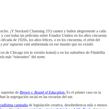
corcho. ¡Y Stockard Channing 33!) canten y bailen alegremente a cada
, y
casi
todas las películas sobre Estados Unidos en los años cincuenta
écada de 1920s, los años felices, o en los cincuenta, el zénit del
, y
por supuesto
está ambientada en ese mundo que no existió.
cos de Chicago (en la versión teatral) o en los suburbios de Filadelfia
ría más “tolerantes” del norte.
el supremo de
Brown v. Board of Education
.
Es el primer caso en la
an la segregación racial en las escuelas del sur.
icadísima campaña
de legislación creativa, desobediencia más o menos