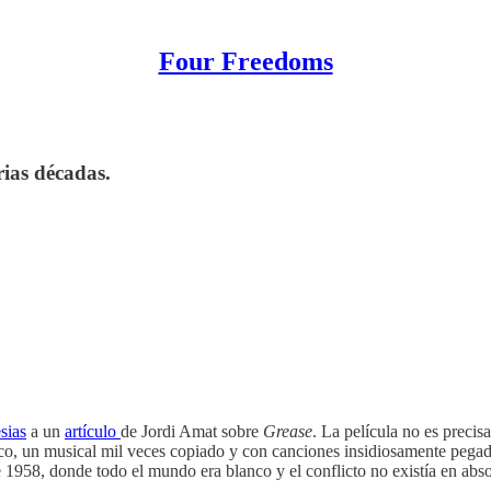
Four Freedoms
rias décadas.
sias
a un
artículo
de Jordi Amat sobre
Grease
. La película no es precis
o, un musical mil veces copiado y con canciones insidiosamente pegadi
e 1958, donde todo el mundo era blanco y el conflicto no existía en abso