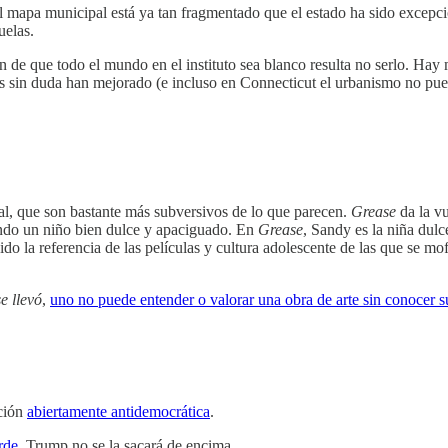
el mapa municipal está ya tan fragmentado que el estado ha sido excepc
uelas.
ión de que todo el mundo en el instituto sea blanco resulta no serlo. Ha
s sin duda han mejorado (e incluso en Connecticut el urbanismo no pue
ical, que son bastante más subversivos de lo que parecen.
Grease
da la vu
endo un niño bien dulce y apaciguado. En
Grease
, Sandy es la niña dulc
 la referencia de las películas y cultura adolescente de las que se mof
e llevó
,
uno no puede entender o valorar una obra de arte sin conocer s
ación
abiertamente antidemocrática
.
rde
, Trump no se la sacará de encima.