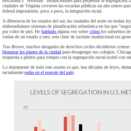
descarada y “reformas” institucionales para perpetuar la segregación 
ciudades de Virginia
cerraron
las escuelas públicas un año entero para
federal imponiendo, poco a poco, la integración racial.
A diferencia de los estados del sur, las ciudades del norte no tenían le
elaboradísimos sistemas de planificación urbanística en los que “neg
por color de piel. He
hablado
alguna vez sobre
cómo
los suburbios d
varían de un estado a otro, esta clase de racismo institucional era gene
Tras
Brown
, muchos abogados de derechos civiles decidieron centrar su
bloquear los planes de la ciudad
para desagregar sus colegios. Chicago
respuesta a pleitos para romper con la segregación racial acabó con m
Lo deprimente de todo este asunto es que, tras décadas de leyes, demand
racialmente
están en el
noreste
del país
: