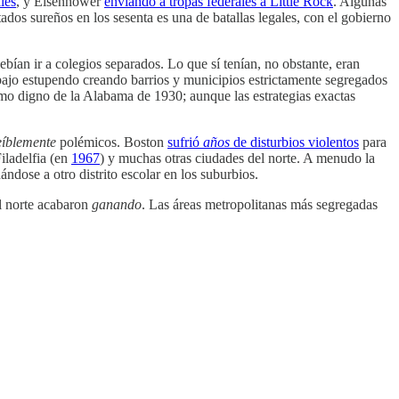
les
, y Eisenhower
enviando a tropas federales a Little Rock
. Algunas
ados sureños en los sesenta es una de batallas legales, con el gobierno
debían ir a colegios separados. Lo que sí tenían, no obstante, eran
bajo estupendo creando barrios y municipios estrictamente segregados
asmo digno de la Alabama de 1930; aunque las estrategias exactas
eíblemente
polémicos. Boston
sufrió
años
de disturbios violentos
para
Filadelfia (en
1967
) y muchas otras ciudades del norte. A menudo la
ndose a otro distrito escolar en los suburbios.
el norte acabaron
ganando
. Las áreas metropolitanas más segregadas