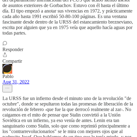
de asuntos exteriores de Gorbachov. Estuvo con él hasta el último
día. El tipo empezó a anotar sus vivencias en 1972, y prácticamente
cada año hasta 1991 escribió 50-80-100 páginas. Es una ventana
fascinante desde dentro de la URSS del estancamiento brezneviano,
escrita por alguien que ya en 1975 veía que aquello hacía aguas por
todas partes.
Responder
Compartir
Pablo
Aug 31, 2022
La URSS fue un infierno desde el minuto uno de la revolución "de
octubre", donde se sepultaron todas las promesas de liberación de la
revolución de febrero -que fue la que derrocó realmente al zar-. No
caigamos en el mito de pensar que Stalin convirtió a la Unión
Soviética en un infierno, ya eso venía de antes. Lenin era tan
sanguinario como Stalin, solo que como reprimió principalmente a
los "contrarrevolucionarios" se le mira con mejores ojos que al
padrecito Josef. Que hablamos de un tipo que le tenía miedo -y por