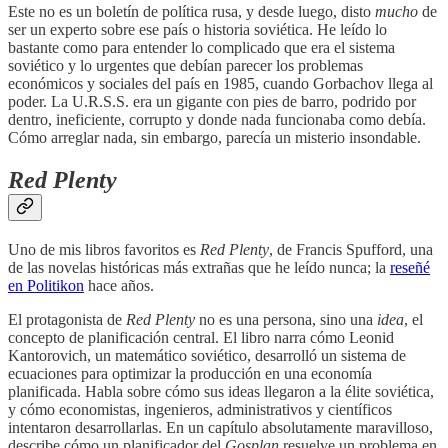
Este no es un boletín de política rusa, y desde luego, disto
mucho
de
ser un experto sobre ese país o historia soviética. He leído lo
bastante como para entender lo complicado que era el sistema
soviético y lo urgentes que debían parecer los problemas
económicos y sociales del país en 1985, cuando Gorbachov llega al
poder. La U.R.S.S. era un gigante con pies de barro, podrido por
dentro, ineficiente, corrupto y donde nada funcionaba como debía.
Cómo arreglar nada, sin embargo, parecía un misterio insondable.
Red Plenty
Uno de mis libros favoritos es
Red Plenty
, de Francis Spufford, una
de las novelas históricas más extrañas que he leído nunca; la
reseñé
en Politikon
hace años.
El protagonista de
Red Plenty
no es una persona, sino una
idea
, el
concepto de planificación central. El libro narra cómo Leonid
Kantorovich, un matemático soviético, desarrolló un sistema de
ecuaciones para optimizar la producción en una economía
planificada. Habla sobre cómo sus ideas llegaron a la élite soviética,
y cómo economistas, ingenieros, administrativos y científicos
intentaron desarrollarlas. En un capítulo absolutamente maravilloso,
describe cómo un planificador del
Gosplan
resuelve un problema en