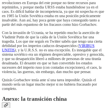
revoluciones en Europa del este porque no tiene recursos para
reprimirlos, y porque media URSS estaba hundiéndose ya en el
caos. Es difícil hablar de incompetencia, ya que mi sospecha es que
en 1985 la Unión Soviética estaba en una posición prácticamente
insalvable. Aun así, hay poca gente que haya conseguido tanto a
partir del más espantoso de los fracasos como hizo Gorbachov.
Con la invasión de Ucrania, se ha repetido mucho la aserción de
Vladimir Putin de que la caída de la Unión Soviética fue una
tragedia. Los que me seguís en Twitter sabéis que tengo una cierta
debilidad por los imperios caducos desaparecidos (
VIRIBUS
UNITIS
),
y la U.R.S.S. no es una excepción. Es innegable que el
sistema soviético era un régimen despreciable, opresivo y genocida,
y que su desaparición liberó a millones de personas de una tiranía
desalmada. El desastre en que se han convertido los estados
sucesores del imperio ruso (con contadas excepciones), el caos, la
violencia, las guerras, sin embargo, dan mucho que pensar.
Quizás Gorbachov tenía ante sí una tarea imposible. Quizás el
mundo sería un lugar mucho mejor si no hubiera fracasado por
completo.
Anexo: la transición china