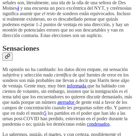
señales son, literalmente, una ida de la olla de una señora de Des
Moines
4
y una encuesta un poco excéntrica del NYT, y creérnoslas
significa asumir que
el resto
de sondeos están equivocados. Incluso
si realmente existieran, no es descabellado pensar que quizás
podemos esperar 1-2 puntos de ventaja en una dirección, y hay un
montón
de potenciales errores que no son descartables y van en
dirección contraria. Estas elecciones son un suplicio.
Sensaciones
Mi opinión no ha cambiado: los datos dicen empate, mi sensación
subjetiva
y selección
nada científica
de qué fuentes de error en los
sondeos son más probables me llevan a decir que Harris tiene
algo
de ventaja.
Gente muy, muy bien
informada
que ha hablado con
cientos de votantes, sin embargo, insisten que la inmigración es el
tema tabú que los encuestadores no quieren discutir demasiado, más
que nada porque un número
aterrador
de gente está a favor de los
campos de concentración cuando les preguntas sobre ello. Y parece
que en
todo
el mundo
5
los partidos en el poder que han ido a las
urnas post-COVID han perdido, estuvieran en el poder durante la
pandemia o no; quizás los demócratas están
condenados
.
Lo sabremos, quizás, el martes, y con certeza,
posiblemente
el