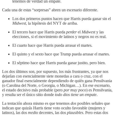
tenemos de verdad un empate.
Cada una de estas “sorpresas” abren un escenario diferente.
Los dos primeros puntos hacen que Harris pueda ganar sin el
Midwest
, la hipótesis del NYT de arriba.
El tercero hace que Harris pueda
perder
el
Midwest
y las
elecciones, si el movimiento de latinos y negros no es real.
El cuarto hace que Harris pueda arrasar el martes.
El quinto y el sexto hace que Trump pueda arrasar el martes.
El séptimo hace que Harris pueda ganar justito, pero bien.
Los dos últimos son, por supuesto, los más frustrantes, ya que nos
dejarían con esencialmente siete monedas a cara o cruz, con el
ganador final esencialmente dependiendo de quién gana Pensilvania
(o Carolina del Norte, o Georgia, o Michigan…). En ese escenario,
el estado decisivo más probable (pero
por muy poco
) es Pensilvania,
y resulta ser el único sitio donde
todo dios tiene un empate
.
La tentación ahora mismo es que tenemos
dos
posibles señales que
indican que quizás Harris tiene voto oculto favorable (mujeres y
latinos), las dos
medio
decentes, las dos
plausibles
. Pero estas dos