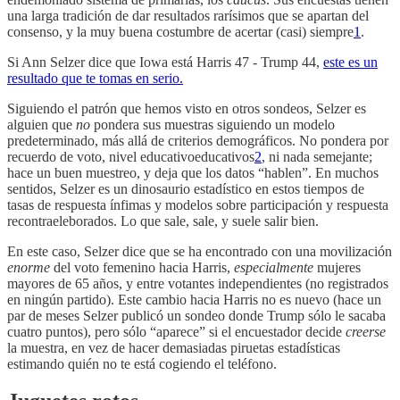
una larga tradición de dar resultados rarísimos que se apartan del
consenso, y la muy buena costumbre de acertar (casi) siempre
1
.
Si Ann Selzer dice que Iowa está Harris 47 - Trump 44,
este es un
resultado que te tomas en serio.
Siguiendo el patrón que hemos visto en otros sondeos, Selzer es
alguien que
no
pondera sus muestras siguiendo un modelo
predeterminado, más allá de criterios demográficos. No pondera por
recuerdo de voto, nivel educativoeducativos
2
, ni nada semejante;
hace un buen muestreo, y deja que los datos “hablen”. En muchos
sentidos, Selzer es un dinosaurio estadístico en estos tiempos de
tasas de respuesta ínfimas y modelos sobre participación y respuesta
recontraeleborados. Lo que sale, sale, y suele salir bien.
En este caso, Selzer dice que se ha encontrado con una movilización
enorme
del voto femenino hacia Harris,
especialmente
mujeres
mayores de 65 años, y entre votantes independientes (no registrados
en ningún partido). Este cambio hacia Harris no es nuevo (hace un
par de meses Selzer publicó un sondeo donde Trump sólo le sacaba
cuatro puntos), pero sólo “aparece” si el encuestador decide
creerse
la muestra, en vez de hacer demasiadas piruetas estadísticas
estimando quién no te está cogiendo el teléfono.