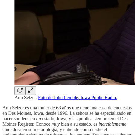
Ann Selzer.
Foto de John Pemble, Iowa Public Radio.
Ann Selzer es una mujer de 68 años que tiene una casa de encuestas
en Des Moines, Iowa, desde 1996. La señora se ha especializado en
hacer sondeos en
un
estado, Iowa, y las publica siempre en el Des
Moines Register. Conoce
muy
bien a su estado, es
increíblemente
cuidadosa en su metodología, y entiende como nadie el
endemoniado sistema de primarias, los
caucus
. Sus encuestas tienen