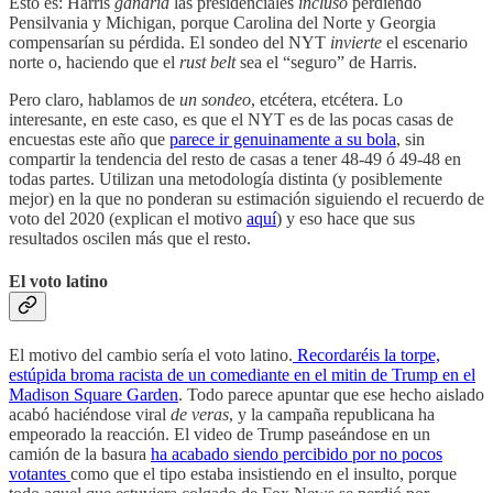
Esto es: Harris
ganaría
las presidenciales
incluso
perdiendo
Pensilvania y Michigan, porque Carolina del Norte y Georgia
compensarían su pérdida. El sondeo del NYT
invierte
el escenario
norte o, haciendo que el
rust belt
sea el “seguro” de Harris.
Pero claro, hablamos de
un sondeo
, etcétera, etcétera. Lo
interesante, en este caso, es que el NYT es de las pocas casas de
encuestas este año que
parece ir genuinamente a su bola
, sin
compartir la tendencia del resto de casas a tener 48-49 ó 49-48 en
todas partes. Utilizan una metodología distinta (y posiblemente
mejor) en la que no ponderan su estimación siguiendo el recuerdo de
voto del 2020 (explican el motivo
aquí
) y eso hace que sus
resultados oscilen más que el resto.
El voto latino
El motivo del cambio sería el voto latino.
Recordaréis la torpe,
estúpida broma racista de un comediante en el mitin de Trump en el
Madison Square Garden
. Todo parece apuntar que ese hecho aislado
acabó haciéndose viral
de veras
, y la campaña republicana ha
empeorado la reacción. El video de Trump paseándose en un
camión de la basura
ha acabado siendo percibido por no pocos
votantes
como que el tipo estaba insistiendo en el insulto, porque