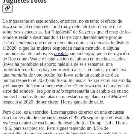
Juguetes rotos
Lo interesante en este sondeo, entonces, no es tanto el efecto de
Iowa sobre el colegio electoral (muy reducido) sino lo que dice
sobre
otras
encuestas. La “hipótesis” de Selzer es que el resto de los
sondeos están subestimando a Harris considerablemente porque
están
asumiendo
que el voto femenino o no será demasiado distinto
al 2020, o que las mujeres responden más a menudo, o alguna
combinación de ambos. Es
posible
, sin embargo, que la derogación
de Roe contra Wade e ilegalización del aborto en muchos estados
(Iowa ha prohibido el aborto más allá de seis semanas, una
prohibición de facto) haya enfurecido a estas votantes, y que haya
una
montaña
de voto oculto (en Iowa sería un cambio de diez
puntos respecto el 2020) ahí fuera. Incluso si Selzer estuviera errada,
y el margen de Trump fuera este año +3 en Iowa (todo el margen de
error del sondeo), eso
por sí sólo
representaría un cambio de cuatro
puntos hacia los demócratas en un estado
muy
blanco del
Midwest
respecto al 2020; de ser cierto, Harris ganaría de calle.
Pero claro, es
un
sondeo. Los márgenes de error en una encuesta
son tu intervalo de confianza; estás el 95,5% seguro que el resultado
real
está dentro de esa banda de resultado (de Trump +3.4 a Harris
+9.6, para ser preciso). Pero sigues teniendo un 4,5% de
probabilidad que tu muestra sea
totalmente
loca y en realidad estés