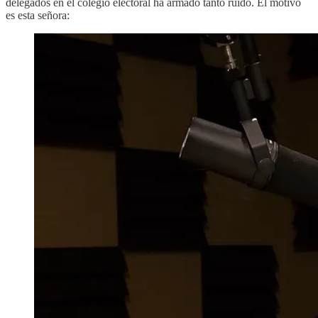
delegados en el colegio electoral ha armado tanto ruido. El motivo
es esta señora: