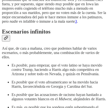
fuera, y por supuesto, sigue siendo
muy
posible que en Iowa las
mujeres estén cogiendo el teléfono mucho más a menudo en
proporción a sus maridos, pero que no voten más de la cuenta. Ser la
mejor encuestadora del país te hace menos inmune a los patinazos,
pero
nadie
es infalible o inmune a la mala suerte
3
.
Escenarios infinitos
Así que, de cara a mañana, creo que podemos hablar de varios
escenarios, o más probablemente, una combinación de
varios
de
ellos.
Es
posible
, para empezar, que el voto latino se haya movido
contra
Trump, haciendo a Harris algo más competitiva en
Arizona y sobre todo en Nevada, y quizás en Pensilvania.
Es
posible
que el voto afroamericano se ha movido hacia
Harris, favoreciéndola en Georgia y Carolina del Sur.
Es
posible
que las acusaciones de racismo hayan hastiado a
algunos votantes blancos en el
Midwest
, alejándoles de Harris.
Es más, es
posible
que los sondeos estén subestimando el