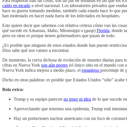
Para empeorar más las cosas, tras un par de semanas en las que los Es
caído en picado
a nivel nacional. Los laboratorios privados que esta
hace su guerra tomando medidas, también cada estado hace lo que pue
han molestado en hacer nada fuera de los infectados en hospitales.
Esto quiere decir que sabemos con relativa certeza cómo van las cosas 
qué sucede en Arkansas, Idaho, Mississippi o (
gasp
)
Florida
, donde t
pero en otras es porque tienen gobernadores que pasan de todo.
¿Es posible que ninguno de estos estados donde han puesto restriccio
Dios sabe qué nos vamos a encontrar.
De momento, la curva dichosa de evolución de muertes diarias para to
cifras en Nueva York
son aún peores
(el único sitio en el mundo con 
Nueva York indica mejora a medio plazo, el
espantoso
porcentaje de p
Dicho en otras palabras: es posible que Estados Unidos “sólo” acabe 
Bola extra:
Trump y su equipo parecen
no tener ni idea
de lo que sucede en 
Aprovechando que tenemos una epidemia, Trump está intentando
Hay un portaviones nuclear americano con un foco de coronav