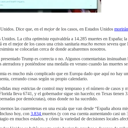
 Unidos. Dice que, en el
mejor
de los casos, en Estados Unidos
morirán
s Unidos. La cifra
optimista
equivaldría a 14.285 muertes en España; la 
 en el mejor de los casos una crisis sanitaria
mucho menos
severa que 
pesimista se colocarían cerca de donde acabaremos nosotros.
a presentado Trump es correcta o no. Algunos comentaristas insinuaban h
s aterradora y poniéndose una medalla en verano cuando las muertes s
demia es mucho más complicado que en Europa dado que aquí no hay una
uenta, cerrando cosas según su propio calendario.
edidas muy estrictas de control muy temprano y el número de casos y mu
(Florida lleva 6741, y el gobernador sigue sin hacerlo; en Texas tienen
bernadas por demócratas), otras donde no ha sucedido.
ponemos las cuarentenas en una escala que van desde “España ahora mis
 Incluso hoy, con
3.834
muertos (y con esa cuenta aumentando casi u
agio en muchos estados, y cómo la variedad de decisiones locales afect