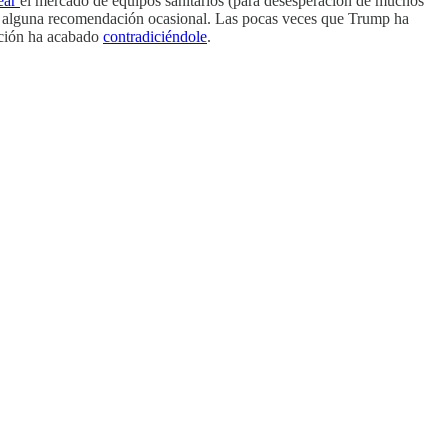
lear
el mercado de equipos sanitarios (para desesperación de muchos
tar alguna recomendación ocasional. Las pocas veces que Trump ha
ación ha acabado
contradiciéndole
.