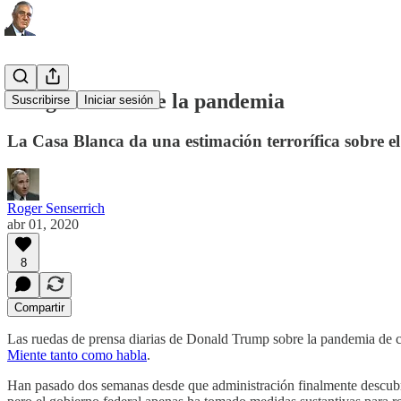
Esa gráfica sobre la pandemia
Suscribirse
Iniciar sesión
La Casa Blanca da una estimación terrorífica sobre e
Roger Senserrich
abr 01, 2020
8
Compartir
Las ruedas de prensa diarias de Donald Trump sobre la pandemia de co
Miente tanto como habla
.
Han pasado dos semanas desde que administración finalmente descubrió