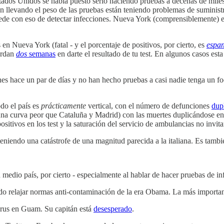
tados Unidos se había puesto serio haciendo pruebas a decenas de miles
ban llevando el peso de las pruebas están teniendo problemas de sumin
de con eso de detectar infecciones. Nueva York (comprensiblemente) es
en Nueva York (fatal - y el porcentaje de positivos, por cierto, es
espan
ardan
dos
semanas
en darte el resultado de tu test. En algunos casos es
nes hace un par de días y no han hecho pruebas a casi nadie tenga un f
do el país es
prácticamente
vertical, con el número de defunciones
dup
una curva peor que Cataluña y Madrid) con las muertes duplicándose en 
ositivos en los test y la saturación del servicio de ambulancias no invit
teniendo una catástrofe de una magnitud parecida a la italiana. Es tam
medio país, por cierto - especialmente al hablar de hacer pruebas de in
 relajar normas anti-contaminación de la era Obama. La más importan
irus en Guam. Su capitán está
desesperado
.