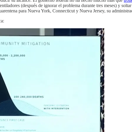
reducir su alcance. El gobierno federal no ha hecho mucho más que
trol
ventiladores (después de ignorar el problema durante tres meses) y sol
cuarentena para Nueva York, Connecticut y Nueva Jersey, su administr
ca: