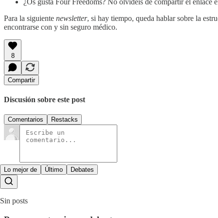
¿Os gusta Four Freedoms? No olvidéis de compartir el enlace e
Para la siguiente
newsletter
, si hay tiempo, queda hablar sobre la estr
encontrarse con y sin seguro médico.
8
Compartir
Discusión sobre este post
Comentarios
Restacks
Lo mejor de
Último
Debates
Sin posts