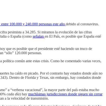
 entre 100.000 y 240.000 personas este año
debido al coronavirus.
cifra pesimista a 34.285. Si miramos la evolución de las cifras
Italia o España (como
señalan
en El País, es posible que España esté
oy que es posible que el presidente esté haciendo un truco de
ean “sólo” 120.000 personas.
 política común ante estas crisis. Como he comentado varias veces,
ertes ha caído en picado. Por el contrario hay estados donde aún no
 3.343). Dentro de Florida y Texas, sin embargo, hay condados donde
mo” a “verbena vacacional”, la mayor parte del país estaba
mucho
n 30%
cada día
) hay
muchísimas jurisdicciones donde siguen sin cerrar
an a la velocidad de transmisión.