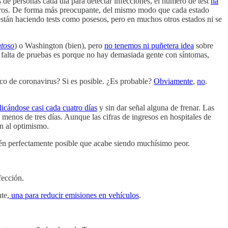
 de personas cada día para detectar infecciones, el número de test
ha
istros. De forma más preocupante, del mismo modo que cada estado
tán haciendo tests como posesos, pero en muchos otros estados ni se
toso
) o Washington (bien), pero
no tenemos ni puñetera idea
sobre
ta falta de pruebas es porque no hay demasiada gente con síntomas,
oco de coronavirus? Si es posible. ¿Es probable?
Obviamente
,
no
.
licándose casi cada cuatro días
y sin dar señal alguna de frenar. Las
menos de tres días. Aunque las cifras de ingresos en hospitales de
an al optimismo.
bién perfectamente posible que acabe siendo muchísimo peor.
fección.
te,
una para reducir emisiones en vehículos
.