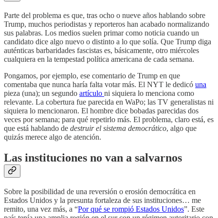
Parte del problema es que, tras ocho o nueve años hablando sobre
Trump, muchos periodistas y reporteros han acabado normalizando
sus palabras. Los medios suelen primar como noticia cuando un
candidato dice algo nuevo o distinto a lo que solía. Que Trump diga
auténticas barbaridades fascistas es, básicamente, otro miércoles
cualquiera en la tempestad política americana de cada semana.
Pongamos, por ejemplo, ese comentario de Trump en que
comentaba que nunca haría falta votar más. El NYT le dedicó
una
pieza (una); un segundo
artículo
ni siquiera lo menciona como
relevante. La cobertura fue parecida en WaPo; las TV generalistas ni
siquiera lo mencionaron. El hombre dice bobadas parecidas dos
veces por semana; para qué repetirlo más. El problema, claro está, es
que está hablando de
destruir el sistema democrático
, algo que
quizás merece algo de atención.
Las instituciones no van a salvarnos
Sobre la posibilidad de una reversión o erosión democrática en
Estados Unidos y la presunta fortaleza de sus instituciones… me
remito, una vez más, a “
Por qué se rompió Estados Unidos
”. Este
país tenía una amplia región en el sur con un régimen autoritario con