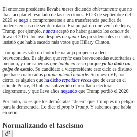
El entonces presidente llevaba
meses
diciendo
abiertamente
que no
iba a aceptar el resultado de las elecciones. El 23 de septiembre del
2020 se
negó
a comprometerse a una transferencia pacífica de
poderes en caso de ser derrotado. Era un patrón que venía de lejos;
Trump, por ejemplo,
nunca
aceptó no haber ganado los
caucus
de
Iowa el 2016. Incluso después de
ganar
las presidenciales ese año,
insistió que había sacado más votos que Hillary Clinton.
Trump no es sólo un fantoche naranja propenso a decir
bravuconadas. Es alguien que
repite
esas bravuconadas autoritarias a
menudo, y que sabemos
que habla en serio
porque
ya ha dado un
golpe de estado
.
Su candidato a vicepresidente este ciclo es distinto
que hace cuatro años
porque intentó matarle
. Su nuevo VP, por
cierto, es alguien que
ha dicho
repetidas veces
que de estar en el
sitio de Pence, él hubiera subvertido el resultado electoral
alegremente, y que lleva años
negando
que Trump perdió el 2020.
Por tanto, no es que los demócratas “dicen” que Trump es un peligro
para la democracia. Lo dice el
propio Trump
. Y sabemos que habla
en serio.
Normalizando el fascismo