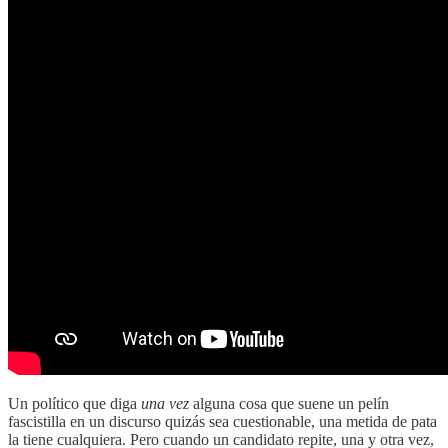
Un político que diga
una vez
alguna cosa que suene un pelín
fascistilla en un discurso quizás sea cuestionable, una metida de pata
la tiene cualquiera. Pero cuando un candidato repite, una y otra vez,