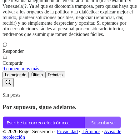
que invalida la legitimidad del electorado no afín (léase Maduro y
Venezuela)?. Ya sé que es dicotomía tramposa, pero quizás haya que
volver a los orígenes de la política y la dialéctica: explicar mejor el
mundo, plantear soluciones posibles, negociar (renunciar, dar,
recibir) y no simplemente despreciar y opositar. Si optamos por
ofrecer soluciones fáciles al personal por considerarlo inferior,
tendremos que asumir que tomen decisiones fáciles.
Responder
Compartir
9 comentarios más...
Lo mejor de
Último
Debates
Sin posts
Por supuesto, sigue adelante.
Suscribirse
© 2026 Roger Senserrich
·
Privacidad
∙
Términos
∙
Aviso de
recolección