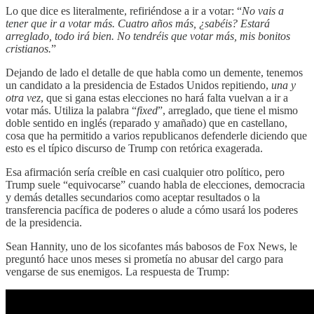
Lo que dice es literalmente, refiriéndose a ir a votar: “
No vais a
tener que ir a votar más. Cuatro años más, ¿sabéis? Estará
arreglado, todo irá bien. No tendréis que votar más, mis bonitos
cristianos.
”
Dejando de lado el detalle de que habla como un demente, tenemos
un candidato a la presidencia de Estados Unidos repitiendo,
una y
otra vez
, que si gana estas elecciones no hará falta vuelvan a ir a
votar más. Utiliza la palabra “
fixed
”, arreglado, que tiene el mismo
doble sentido en inglés (reparado y amañado) que en castellano,
cosa que ha permitido a varios republicanos defenderle diciendo que
esto es el típico discurso de Trump con retórica exagerada.
Esa afirmación sería creíble en casi cualquier otro político, pero
Trump suele “equivocarse” cuando habla de elecciones, democracia
y demás detalles secundarios como aceptar resultados o la
transferencia pacífica de poderes o alude a cómo usará los poderes
de la presidencia.
Sean Hannity, uno de los sicofantes más babosos de Fox News, le
preguntó hace unos meses si prometía no abusar del cargo para
vengarse de sus enemigos. La respuesta de Trump: