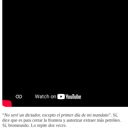
“
No seré un dictador, excepto el primer día de mi mandato
”. Sí,
dice que es para cerrar la frontera y autorizar extraer más petróleo.
Sí, bromeando. Lo repite
dos veces
.