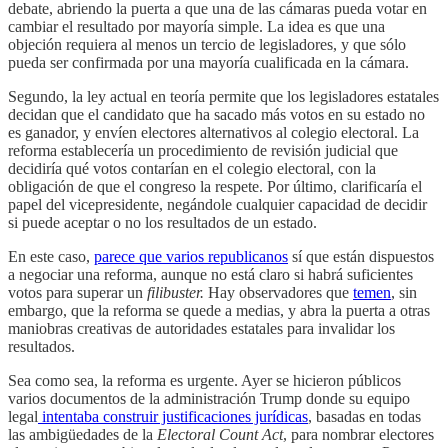
debate, abriendo la puerta a que una de las cámaras pueda votar en
cambiar el resultado por mayoría simple. La idea es que una
objeción requiera al menos un tercio de legisladores, y que sólo
pueda ser confirmada por una mayoría cualificada en la cámara.
Segundo, la ley actual en teoría permite que los legisladores estatales
decidan que el candidato que ha sacado más votos en su estado no
es ganador, y envíen electores alternativos al colegio electoral. La
reforma establecería un procedimiento de revisión judicial que
decidiría qué votos contarían en el colegio electoral, con la
obligación de que el congreso la respete. Por último, clarificaría el
papel del vicepresidente, negándole cualquier capacidad de decidir
si puede aceptar o no los resultados de un estado.
En este caso,
parece que varios republicanos
sí que están dispuestos
a negociar una reforma, aunque no está claro si habrá suficientes
votos para superar un
filibuster.
Hay observadores que
temen
, sin
embargo, que la reforma se quede a medias, y abra la puerta a otras
maniobras creativas de autoridades estatales para invalidar los
resultados.
Sea como sea, la reforma es urgente. Ayer se hicieron públicos
varios documentos de la administración Trump donde su equipo
legal
intentaba construir justificaciones jurídicas
, basadas en todas
las ambigüedades de la
Electoral Count Act
, para nombrar electores