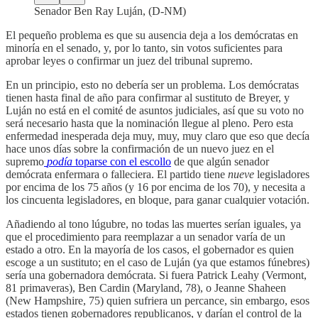
Senador Ben Ray Luján, (D-NM)
El pequeño problema es que su ausencia deja a los demócratas en
minoría en el senado, y, por lo tanto, sin votos suficientes para
aprobar leyes o confirmar un juez del tribunal supremo.
En un principio, esto no debería ser un problema. Los demócratas
tienen hasta final de año para confirmar al sustituto de Breyer, y
Luján no está en el comité de asuntos judiciales, así que su voto no
será necesario hasta que la nominación llegue al pleno. Pero esta
enfermedad inesperada deja muy, muy, muy claro que eso que decía
hace unos días sobre la confirmación de un nuevo juez en el
supremo
podía
toparse con el escollo
de que algún senador
demócrata enfermara o falleciera. El partido tiene
nueve
legisladores
por encima de los 75 años (y 16 por encima de los 70), y necesita a
los cincuenta legisladores, en bloque, para ganar cualquier votación.
Añadiendo al tono lúgubre, no todas las muertes serían iguales, ya
que el procedimiento para reemplazar a un senador varía de un
estado a otro. En la mayoría de los casos, el gobernador es quien
escoge a un sustituto; en el caso de Luján (ya que estamos fúnebres)
sería una gobernadora demócrata. Si fuera Patrick Leahy (Vermont,
81 primaveras), Ben Cardin (Maryland, 78), o Jeanne Shaheen
(New Hampshire, 75) quien sufriera un percance, sin embargo, esos
estados tienen gobernadores republicanos, y darían el control de la