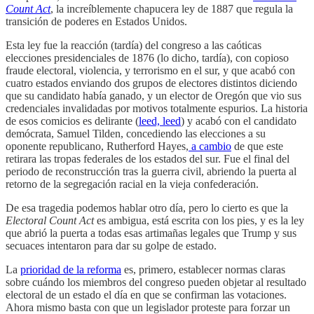
Count Act
, la increíblemente chapucera ley de 1887 que regula la
transición de poderes en Estados Unidos.
Esta ley fue la reacción (tardía) del congreso a las caóticas
elecciones presidenciales de 1876 (lo dicho, tardía), con copioso
fraude electoral, violencia, y terrorismo en el sur, y que acabó con
cuatro estados enviando dos grupos de electores distintos diciendo
que su candidato había ganado, y un elector de Oregón que vio sus
credenciales invalidadas por motivos totalmente espurios. La historia
de esos comicios es delirante (
leed, leed
) y acabó con el candidato
demócrata, Samuel Tilden, concediendo las elecciones a su
oponente republicano, Rutherford Hayes,
a cambio
de que este
retirara las tropas federales de los estados del sur. Fue el final del
periodo de reconstrucción tras la guerra civil, abriendo la puerta al
retorno de la segregación racial en la vieja confederación.
De esa tragedia podemos hablar otro día, pero lo cierto es que la
Electoral Count Act
es ambigua, está escrita con los pies, y es la ley
que abrió la puerta a todas esas artimañas legales que Trump y sus
secuaces intentaron para dar su golpe de estado.
La
prioridad de la reforma
es, primero, establecer normas claras
sobre cuándo los miembros del congreso pueden objetar al resultado
electoral de un estado el día en que se confirman las votaciones.
Ahora mismo basta con que un legislador proteste para forzar un