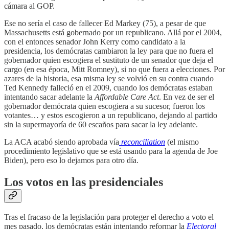
cámara al GOP.
Ese no sería el caso de fallecer Ed Markey (75), a pesar de que
Massachusetts está gobernado por un republicano. Allá por el 2004,
con el entonces senador John Kerry como candidato a la
presidencia, los demócratas cambiaron la ley para que no fuera el
gobernador quien escogiera el sustituto de un senador que deja el
cargo (en esa época, Mitt Romney), si no que fuera a elecciones. Por
azares de la historia, esa misma ley se volvió en su contra cuando
Ted Kennedy falleció en el 2009, cuando los demócratas estaban
intentando sacar adelante la
Affordable Care Act
. En vez de ser el
gobernador demócrata quien escogiera a su sucesor, fueron los
votantes… y estos escogieron a un republicano, dejando al partido
sin la supermayoría de 60 escaños para sacar la ley adelante.
La ACA acabó siendo aprobada vía
reconciliation
(el mismo
procedimiento legislativo que se está usando para la agenda de Joe
Biden), pero eso lo dejamos para otro día.
Los votos en las presidenciales
Tras el fracaso de la legislación para proteger el derecho a voto el
mes pasado, los demócratas están intentando reformar la
Electoral