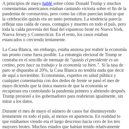
A principios de mayo
hablé
sobre cómo Donald Trump y muchos
comentaristas americanos estaban cantando victoria sobre el fin de la
pandemia de coronavirus, pero como las cifras parecían indicar que
la celebración quizás era un tanto prematura. La tendencia parecía
reflejar una caída de casos, contagios y muertes en todo el país, pero
toda la caída provenía del final del espantoso brote en Nueva York,
Nueva Jersey y Connecticut. En el resto, los casos estaban
estancados o creciendo lentamente.
La Casa Blanca, sin embargo, estaba ansiosa por reabrir la economía
tan pronto como fuera posible. La estrategia electoral de Trump se
centraba en el sencillo de mensaje de “
quizás el presidente es un
cretino, pero hace su trabajo y la economía va bien.”.
Si la tasa de
paro se disparaba al 20%, la Casa Blanca no tendría nada que decir
de aquí a noviembre. Economistas, expertos en salud pública y
cualquier comentarista con dos dedos de frente se pasó el mes de
mayo diciendo que la única manera de que la economía se
recuperara era controlando la pandemia primero y abriendo después.
Trump presionó a los gobernadores para reabrieran igualmente, sin
mirar a los datos.
Durante el mes de mayo el número de casos fue disminuyendo
lentamente en todo el país, al menos en apariencia. En realidad lo
que estábamos viendo era el largo descenso hacia cero de los tres
mayores brotes. Muchos estados que habían tenido relativamente