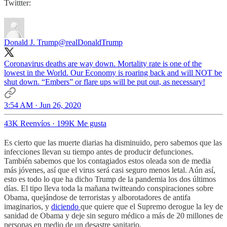
Twittter:
Donald J. Trump
@realDonaldTrump
Coronavirus deaths are way down. Mortality rate is one of the
lowest in the World. Our Economy is roaring back and will NOT be
shut down. “Embers” or flare ups will be put out, as necessary!
3:54 AM · Jun 26, 2020
43K Reenvíos
·
199K Me gusta
Es cierto que las muerte diarias ha disminuido, pero sabemos que las
infecciones llevan su tiempo antes de producir defunciones.
También sabemos que los contagiados estos oleada son de media
más jóvenes, así que el virus será casi seguro menos letal. Aún así,
esto es todo lo que ha dicho Trump de la pandemia los dos últimos
días. El tipo lleva toda la mañana twitteando conspiraciones sobre
Obama, quejándose de terroristas y alborotadores de antifa
imaginarios, y
diciendo
que quiere que el Supremo derogue la ley de
sanidad de Obama y deje sin seguro médico a más de 20 millones de
personas en medio de un desastre sanitario.