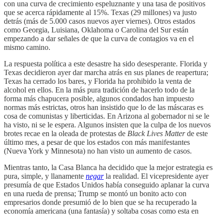
con una curva de crecimiento espeluznante y una tasa de positivos
que se acerca rápidamente al 15%. Texas (29 millones) va justo
detrás (más de 5.000 casos nuevos ayer viernes). Otros estados
como Georgia, Luisiana, Oklahoma o Carolina del Sur están
empezando a dar señales de que la curva de contagios va en el
mismo camino.
La respuesta política a este desastre ha sido desesperante. Florida y
Texas decidieron ayer dar marcha atrás en sus planes de reapertura;
Texas ha cerrado los bares, y Florida ha prohibido la venta de
alcohol en ellos. En la más pura tradición de hacerlo todo de la
forma más chapucera posible, algunos condados han impuesto
normas más estrictas, otros han insistido que lo de las máscaras es
cosa de comunistas y liberticidas. En Arizona al gobernador ni se le
ha visto, ni se le espera. Algunos insisten que la culpa de los nuevos
brotes recae en la oleada de protestas de
Black Lives Matter
de este
último mes, a pesar de que los estados con más manifestantes
(Nueva York y Minnesota) no han visto un aumento de casos.
Mientras tanto, la Casa Blanca ha decidido que la mejor estrategia es
pura, simple, y llanamente
negar
la realidad. El vicepresidente ayer
presumía de que Estados Unidos había conseguido aplanar la curva
en una rueda de prensa; Trump se montó un bonito acto con
empresarios donde presumió de lo bien que se ha recuperado la
economía americana (una fantasía) y soltaba cosas como esta en