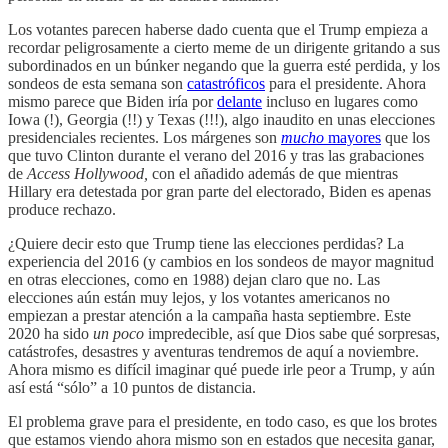
Los votantes parecen haberse dado cuenta que el Trump empieza a
recordar peligrosamente a cierto meme de un dirigente gritando a sus
subordinados en un búnker negando que la guerra esté perdida, y los
sondeos de esta semana son
catastróficos
para el presidente. Ahora
mismo parece que Biden iría por
delante
incluso en lugares como
Iowa (!), Georgia (!!) y Texas (!!!), algo inaudito en unas elecciones
presidenciales recientes. Los márgenes son
mucho
mayores
que los
que tuvo Clinton durante el verano del 2016 y tras las grabaciones
de
Access Hollywood,
con el añadido además de que mientras
Hillary era detestada por gran parte del electorado, Biden es apenas
produce rechazo.
¿Quiere decir esto que Trump tiene las elecciones perdidas? La
experiencia del 2016 (y cambios en los sondeos de mayor magnitud
en otras elecciones, como en 1988) dejan claro que no. Las
elecciones aún están muy lejos, y los votantes americanos no
empiezan a prestar atención a la campaña hasta septiembre. Este
2020 ha sido
un poco
impredecible, así que Dios sabe qué sorpresas,
catástrofes, desastres y aventuras tendremos de aquí a noviembre.
Ahora mismo es difícil imaginar qué puede irle peor a Trump, y aún
así está “sólo” a 10 puntos de distancia.
El problema grave para el presidente, en todo caso, es que los brotes
que estamos viendo ahora mismo son en estados que necesita ganar,