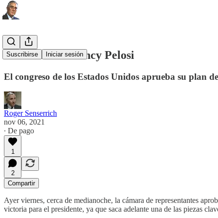
El talento de Nancy Pelosi
Suscribirse
Iniciar sesión
El congreso de los Estados Unidos aprueba su plan de
Roger Senserrich
nov 06, 2021
∙ De pago
1
2
Compartir
Ayer viernes, cerca de medianoche, la cámara de representantes aproba
victoria para el presidente, ya que saca adelante una de las piezas c