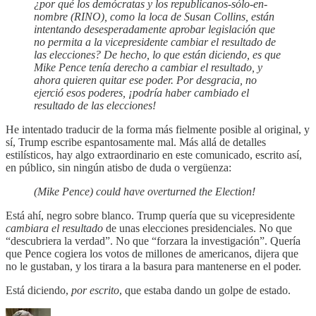
¿por qué los demócratas y los republicanos-sólo-en-
nombre (RINO), como la loca de Susan Collins, están
intentando desesperadamente aprobar legislación que
no permita a la vicepresidente cambiar el resultado de
las elecciones? De hecho, lo que están diciendo, es que
Mike Pence tenía derecho a cambiar el resultado, y
ahora quieren quitar ese poder. Por desgracia, no
ejerció esos poderes, ¡podría haber cambiado el
resultado de las elecciones!
He intentado traducir de la forma más fielmente posible al original, y
sí, Trump escribe espantosamente mal. Más allá de detalles
estilísticos, hay algo extraordinario en este comunicado, escrito así,
en público, sin ningún atisbo de duda o vergüenza:
(Mike Pence) could have overturned the Election!
Está ahí, negro sobre blanco. Trump quería que su vicepresidente
cambiara el resultado
de unas elecciones presidenciales. No que
“descubriera la verdad”. No que “forzara la investigación”. Quería
que Pence cogiera los votos de millones de americanos, dijera que
no le gustaban, y los tirara a la basura para mantenerse en el poder.
Está diciendo,
por escrito
, que estaba dando un golpe de estado.