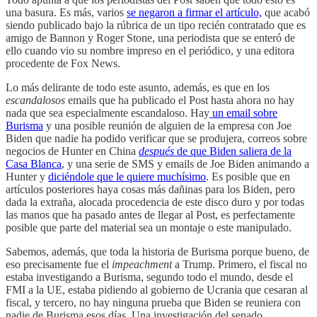
una basura. Es más, varios
se negaron a firmar el artículo,
que acabó
siendo publicado bajo la rúbrica de un tipo recién contratado que es
amigo de Bannon y Roger Stone, una periodista que se enteró de
ello cuando vio su nombre impreso en el periódico, y una editora
procedente de Fox News.
Lo más delirante de todo este asunto, además, es que en los
escandalosos
emails que ha publicado el Post hasta ahora no hay
nada que sea especialmente escandaloso. Hay
un email sobre
Burisma
y una posible reunión de alguien de la empresa con Joe
Biden que nadie ha podido verificar que se produjera, correos sobre
negocios de Hunter en China
después
de que Biden saliera de la
Casa Blanca
, y una serie de SMS y emails de Joe Biden animando a
Hunter y
diciéndole que le quiere muchísimo
. Es posible que en
artículos posteriores haya cosas más dañinas para los Biden, pero
dada la extraña, alocada procedencia de este disco duro y por todas
las manos que ha pasado antes de llegar al Post, es perfectamente
posible que parte del material sea un montaje o este manipulado.
Sabemos, además, que toda la historia de Burisma porque bueno, de
eso precisamente fue el
impeachment
a Trump. Primero, el fiscal no
estaba investigando a Burisma, segundo todo el mundo, desde el
FMI a la UE, estaba pidiendo al gobierno de Ucrania que cesaran al
fiscal, y tercero, no hay ninguna prueba que Biden se reuniera con
nadie de Burisma esos días. Una investigación del senado