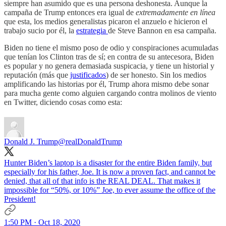
siempre han asumido que es una persona deshonesta. Aunque la
campaña de Trump entonces era igual de
extremadamente en línea
que esta, los medios generalistas picaron el anzuelo e hicieron el
trabajo sucio por él, la
estrategia
de Steve Bannon en esa campaña.
Biden no tiene el mismo poso de odio y conspiraciones acumuladas
que tenían los Clinton tras de sí; en contra de su antecesora, Biden
es popular y no genera demasiada suspicacia, y tiene un historial y
reputación (más que
justificados
) de ser honesto. Sin los medios
amplificando las historias por él, Trump ahora mismo debe sonar
para mucha gente como alguien cargando contra molinos de viento
en Twitter, diciendo cosas como esta:
Donald J. Trump
@realDonaldTrump
Hunter Biden’s laptop is a disaster for the entire Biden family, but
especially for his father, Joe. It is now a proven fact, and cannot be
denied, that all of that info is the REAL DEAL. That makes it
impossible for “50%, or 10%” Joe, to ever assume the office of the
President!
1:50 PM · Oct 18, 2020