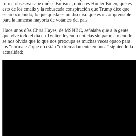
forma obsesiva sabe qué es Burisma, quién es Hunter Biden, qué es
esto de los emails y la rebuscada conspiración que Trump dice que
están ocultando, lo que queda es un discurso que es incomprensible
para la inmensa mayoría de votantes del país.
Hace unos días Chris Hayes, de MSNBC, señalaba que a la gente
que vive todo el día en Twitter, leyendo noticias sin parar, a menudo
se nos olvida que lo que nos preocupa es muchas veces opaco para
los “normales” que no están “extremadamente en línea” siguiendo la
actualidad: