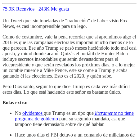
75.9K Reenvíos
·
243K Me gusta
Un Tweet que, sin toneladas de “traducción” de haber visto Fox
News, es casi incomprensible para un lego.
Como de costumbre, vale la pena recordar que si aprendimos algo el
2016 es que las campañas electorales importan mucho menos de lo
que parecen. Ese año Trump se pasó meses haciéndolo todo mal casi
aposta, y mirad donde acabó. Quizás el portátil de Hunter Biden
incluye secretos insondables que serán devastadores para el
vicepresidente y que serán revelados los próximos días, o a lo mejor
un zombie muerde a Mike Pence, este se come a Trump y acaba
ganando él las elecciones. Esto es el 2020, y quién sabe.
Pero Dios santo, seguir lo que dice Trump es cada vez más difícil
estos días. Lo que está haciendo este señor es bastante único.
Bolas extra:
No
olvidemos
que Trump es un tipo que
literamente
no tiene
programa de gobierno
para su segundo mandato, así que
tampoco tiene demasiado sobre de qué hablar.
Hace unos días el FBI detuvo a un comando de milicianos de