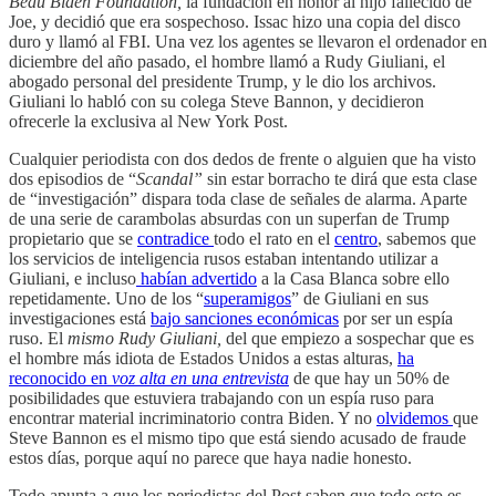
Beau Biden Foundation,
la fundación en honor al hijo fallecido de
Joe, y decidió que era sospechoso. Issac hizo una copia del disco
duro y llamó al FBI. Una vez los agentes se llevaron el ordenador en
diciembre del año pasado, el hombre llamó a Rudy Giuliani, el
abogado personal del presidente Trump, y le dio los archivos.
Giuliani lo habló con su colega Steve Bannon, y decidieron
ofrecerle la exclusiva al New York Post.
Cualquier periodista con dos dedos de frente o alguien que ha visto
dos episodios de “
Scandal”
sin estar borracho te dirá que esta clase
de “investigación” dispara toda clase de señales de alarma. Aparte
de una serie de carambolas absurdas con un superfan de Trump
propietario que se
contradice
todo el rato en el
centro
, sabemos que
los servicios de inteligencia rusos estaban intentando utilizar a
Giuliani, e incluso
habían advertido
a la Casa Blanca sobre ello
repetidamente. Uno de los “
superamigos
” de Giuliani en sus
investigaciones está
bajo sanciones económicas
por ser un espía
ruso. El
mismo Rudy Giuliani,
del que empiezo a sospechar que es
el hombre más idiota de Estados Unidos a estas alturas,
ha
reconocido en
voz alta en una entrevista
de que hay un 50% de
posibilidades que estuviera trabajando con un espía ruso para
encontrar material incriminatorio contra Biden. Y no
olvidemos
que
Steve Bannon es el mismo tipo que está siendo acusado de fraude
estos días, porque aquí no parece que haya nadie honesto.
Todo apunta a que los periodistas del Post saben que todo esto es