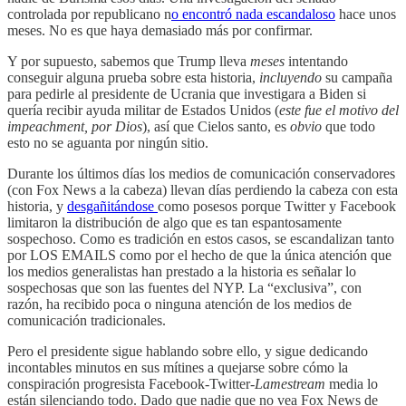
controlada por republicano n
o encontró nada escandaloso
hace unos
meses. No es que haya demasiado más por confirmar.
Y por supuesto, sabemos que Trump lleva
meses
intentando
conseguir alguna prueba sobre esta historia,
incluyendo
su campaña
para pedirle al presidente de Ucrania que investigara a Biden si
quería recibir ayuda militar de Estados Unidos (
este fue el motivo del
impeachment, por Dios
), así que Cielos santo, es
obvio
que todo
esto no se aguanta por ningún sitio.
Durante los últimos días los medios de comunicación conservadores
(con Fox News a la cabeza) llevan días perdiendo la cabeza con esta
historia, y
desgañitándose
como posesos porque Twitter y Facebook
limitaron la distribución de algo que es tan espantosamente
sospechoso. Como es tradición en estos casos, se escandalizan tanto
por LOS EMAILS como por el hecho de que la única atención que
los medios generalistas han prestado a la historia es señalar lo
sospechosas que son las fuentes del NYP. La “exclusiva”, con
razón, ha recibido poca o ninguna atención de los medios de
comunicación tradicionales.
Pero el presidente sigue hablando sobre ello, y sigue dedicando
incontables minutos en sus mítines a quejarse sobre cómo la
conspiración progresista Facebook-Twitter-
Lamestream
media lo
están silenciando todo. Dado que nadie que no vea Fox News de