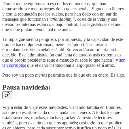
Donde me he equivocado es con los demócratas, que han
demostrado ser menos torpes de lo que esperaba. Siguen sin líderes
y con la reputación por los suelos, pero han dado con un par de
mensajes que funcionan (“
affordability”
, coste de la vida) y sus
divisiones internas están
casi
bajo control. Las legislativas del año
que viene pintan
menos
mal que antes.
Trump sigue siendo peligroso, por supuesto, y la capacidad de este
tipo de hacer algo extremadamente estúpido (léase invadir
Groenlandia o Venezuela) está ahí. Su vocación autoritaria no ha
decaído. Esta administración está llena de tarados más extremistas
que el propio presidente (que a menudo ni sabe lo que hacen), y
son
tan corruptos
que el daño institucional a largo plazo será atroz.
Pero soy un poco
menos
pesimista que lo que era en enero. Es algo.
Pausa navideña:
Voy a estar de viaje estas navidades, visitando familia en Londres,
así que no escribiré nada o casi nada hasta enero. A todos los que
estáis suscritos, muchas, muchas gracias. Al resto de lectores
también, pero os animo a que os apuntéis; casi todo lo que publico
es en abierto, pero cada suscriptor activo justifica un poco más las