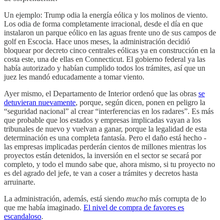
Un ejemplo: Trump odia la energía eólica y los molinos de viento.
Los odia de forma completamente irracional, desde el día en que
instalaron un parque eólico en las aguas frente uno de sus campos de
golf en Escocia. Hace unos meses, la administración decidió
bloquear por decreto cinco centrales eólicas ya en construcción en la
costa este, una de ellas en Connecticut. El gobierno federal ya las
había autorizado y habían cumplido todos los trámites, así que un
juez les mandó educadamente a tomar viento.
Ayer mismo, el Departamento de Interior ordenó que las obras
se
detuvieran nuevamente
, porque, según dicen, ponen en peligro la
“seguridad nacional” al crear “interferencias en los radares”. Es más
que probable que los estados y empresas implicadas vayan a los
tribunales de nuevo y vuelvan a ganar, porque la legalidad de esta
determinación es una completa fantasía. Pero el daño está hecho -
las empresas implicadas perderán cientos de millones mientras los
proyectos están detenidos, la inversión en el sector se secará por
completo, y todo el mundo sabe que, ahora mismo, si tu proyecto no
es del agrado del jefe, te van a coser a trámites y decretos hasta
arruinarte.
La administración, además, está siendo
mucho
más corrupta de lo
que me había imaginado.
El nivel de compra de favores es
escandaloso
.