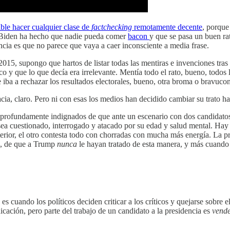
ble hacer cualquier clase de
factchecking
remotamente decente
, porque
e Biden ha hecho que nadie pueda comer
bacon
y que se pasa un buen ra
ncia es que no parece que vaya a caer inconsciente a media frase.
5, supongo que hartos de listar todas las mentiras e invenciones tras r
o y que lo que decía era irrelevante. Mentía todo el rato, bueno, todos 
iba a rechazar los resultados electorales, bueno, otra broma o bravuco
ia, claro. Pero ni con esas los medios han decidido cambiar su trato h
 profundamente indignados de que ante un escenario con dos candidato
sea cuestionado, interrogado y atacado por su edad y salud mental. Hay 
terior, el otro contesta todo con chorradas con mucha más energía. La 
n, de que a Trump
nunca
le hayan tratado de esta manera, y más cuando 
, es cuando los políticos deciden criticar a los críticos y quejarse sobre
cación, pero parte del trabajo de un candidato a la presidencia es
vend