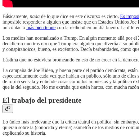
Básicamente,
nada
de lo que dice en este discurso es cierto.
Es imposi
imposible responder a alguien que insiste que en Estados Unidos Jo
un contacto
más bien tenue
con la realidad en un día bueno. La difere
Los medios han normalizado a Trump. En algún momento allá por el 201
decidieron uno tras otro que Trump era alguien que divertía a su públic
y conspiranoicos, bueno, es excéntrico. Decía barbaridades, como que 
Lástima que no estuviera bromeando en eso de no creer en la democrac
La campaña de Joe Biden, y buena parte del partido demócrata, están
espectacularmente cada vez que hablan en público, sólo uno de ellos 
de forma sensata y entiende cosas como los impuestos y la política ex
que la del segundo. No me extraña que estén hartos, con mucha razó
El trabajo del presidente
Lo único más irrelevante que la crítica teatral en política, sin embargo
quieran sobre la (conocida y eterna) asimetría de los medios de comuni
explicando su historia.