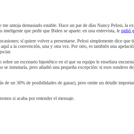
 se me antoja demasiado estable. Hace un par de días Nancy Pelosi, la ex
ás inteligente que pedir que Biden se aparte: en una entrevista, le
pidió
q
casiones; sí quiere volver a presentarse. Pelosi simplemente dice que ti
 aquí a la convención, una y otra vez. Por otro, es también una apelación
ociar.
den sobre un escenario hipotético en el que su equipo le enseñara encues
no se inmutaría, pero añadió una pequeña excepción: si esos sondeos d
 más de un 30% de posibilidades de ganar), pero omite un detalle import
eremos si acaba por entender el mensaje.