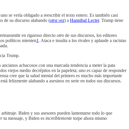
 uno se vería obligado a reescribir el texto entero. Es también casi
to de su discurso alabando (
otra vez
) a
Hannibal Lecter
. Trump tiene
etransmitir en riguroso directo
otro
de sus discursos, los editores
los políticos mienten
1
. Ataca e insulta a los rivales y aplaude a racistas
nada.
acia Trump.
s ancianos achacosos con una marcada tendencia a meter la pata
dos viejos medio decrépitos en la papeleta; uno es capaz de responder
prensa cree que la salud mental del primero es mucho más importante
está felizmente alabando a asesinos en serie en
todos
sus discursos.
 el arbitraje. Biden y sus asesores pueden lamentarse todo lo que
er
tu mensaje, y Biden es
increíblemente
torpe ahora mismo