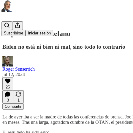
El perro del hortelano
Suscribirse
Iniciar sesión
Biden no está ni bien ni mal, sino todo lo contrario
Roger Senserrich
jul 12, 2024
25
3
1
Compartir
La de ayer iba a ser la madre de todas las conferencias de prensa. Jo
en meses. Tras una larga, agotadora cumbre de la OTAN, el presidente 
El resultado ha sido esto: