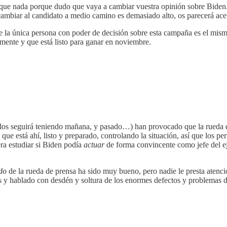
s que nada porque dudo que vaya a cambiar vuestra opinión sobre Biden. 
cambiar al candidato a medio camino es demasiado alto, os parecerá ace
ue la única persona con poder de decisión sobre esta campaña es el mi
mente y que está listo para ganar en noviembre.
(y los seguirá teniendo mañana, y pasado…) han provocado que la rueda 
ue está ahí, listo y preparado, controlando la situación, así que los p
ra estudiar si Biden podía
actuar
de forma convincente como jefe del ej
ido
de la rueda de prensa ha sido muy bueno, pero nadie le presta atenció
as y hablado con desdén y soltura de los enormes defectos y problemas 