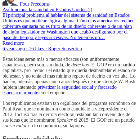
Four Freedoms
Así funciona la sanidad en Estados Unidos (I)
El principal problema al hablar del sistema de sanidad en Estados
Unidos es que no tiene lógica alguna. Cómo los americanos reciben
cobertura sanitaria no es fruto de un diseño coherente o de un plan
de algún legislador en Washington que acabó desfigurado por el
paso del tiempo y leyes sucesivas. No tenemos un…
Read more
6 years ago · 16 likes · Roger Senserrich
Estas ideas serán más o menos eficaces (son uniformemente
espantosas), pero son, sin duda, de
derechas
. El GOP era un partido
capitalista, pro- reducir el estado que quería desmantelar el estado de
bienestar, y no tenía el más mínimo reparo de decirlo en voz alta. Lo
hacían, además, apenas cinco años después de que George W. Bush
hubiera intentado
privatizar la seguridad social
y
fracasado
espectacularmente
en el empeño.
Los republicanos estaban tan orgullosos del programa económico de
Paul Ryan que le nominaron como candidato a vicepresidente el
2012. Incluso tras la derrota electoral, estaban tan convencidos de
sus ideas que le nombraron
Speaker
el 2015. El GOP era un partido
conservador
en lo económico, sin tapujos.
Senderos olvidados