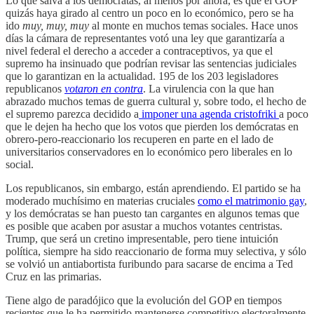
Lo que salva a los demócratas, al menos por ahora, es que el GOP
quizás haya girado al centro un poco en lo económico, pero se ha
ido
muy, muy, muy
al monte en muchos temas sociales. Hace unos
días la cámara de representantes votó una ley que garantizaría a
nivel federal el derecho a acceder a contraceptivos, ya que el
supremo ha insinuado que podrían revisar las sentencias judiciales
que lo garantizan en la actualidad. 195 de los 203 legisladores
republicanos
votaron en contra
. La virulencia con la que han
abrazado muchos temas de guerra cultural y, sobre todo, el hecho de
el supremo parezca decidido a
imponer una agenda cristofriki
a poco
que le dejen ha hecho que los votos que pierden los demócratas en
obrero-pero-reaccionario los recuperen en parte en el lado de
universitarios conservadores en lo económico pero liberales en lo
social.
Los republicanos, sin embargo, están aprendiendo. El partido se ha
moderado muchísimo en materias cruciales
como el matrimonio gay
,
y los demócratas se han puesto tan cargantes en algunos temas que
es posible que acaben por asustar a muchos votantes centristas.
Trump, que será un cretino impresentable, pero tiene intuición
política, siempre ha sido reaccionario de forma muy selectiva, y sólo
se volvió un antiabortista furibundo para sacarse de encima a Ted
Cruz en las primarias.
Tiene algo de paradójico que la evolución del GOP en tiempos
recientes que le ha permitido mantenerse competitivo electoralmente