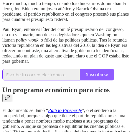
Hace mucho, mucho tiempo, cuando los dinosaurios dominaban la
tierra, Joe Biden era un joven atlético y Barack Obama era
presidente, el partido republicano en el congreso presentó sus planes
para cuadrar el presupuesto federal.
Paul Ryan, entonces líder del comité presupuestario del congreso,
era un visionario, uno de esos legisladores que en Washington
llaman
policy wonk
, o friki de las políticas públicas. Tras la rotunda
victoria republicana en las legislativas del 2010, la idea de Ryan era
ofrecer un contraste, una alternativa de gobierno a los demócratas,
redactando un plan de gasto que dejara claro que el GOP estaba listo
para gobernar.
Suscribirse
Un programa económico para ricos
El documento se llamó “
Path to Prosperity
”, o el sendero a la
prosperidad, porque si algo que tiene el partido republicano es una
tendencia a poner nombres medio maoistas a sus programas de
gobierno. Aunque su promesa de equilibrar las cuentas públicas el
año 2030 era
muy
dudosilla (las cifras del documento tenían bastante