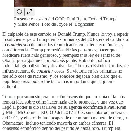
Presente y pasado del GOP: Paul Ryan, Donald Trump,
y Mike Pence. Foto de Joyce N. Boghosian.
El culpable de este cambio es Donald Trump. Nunca lo voy a repetir
lo suficiente, pero Trump, en las primarias del 2016, era el candidato
más
moderado
de todos los republicanos en materia económica, y
con diferencia. Trump prometió subir las pensiones, hacer que
Medicare fuera
más
generoso, y reemplazar la ley de sanidad de
Obama por algo que cubriera
más
gente. Habló de política
industrial, globalización y devolver las fábricas a Estados Unidos, de
infraestructura, de
construir
cosas. Su victoria en las primarias no
fue sólo cosa de racismo, y los sondeos dejaban bien claro que el
populismo
económico
fue tan o más importante que la guerra
cultural.
Trump, por supuesto, era un patán insensato que no tenía ni la más
remota idea sobre cómo hacer nada de lo prometía, y una vez que
llegó al poder le dio las llaves de su agenda económica a Paul Ryan
y Mitch McConnell. El GOP del 2017-2018, sin embargo, no era el
del 2011, y el partido fue incapaz de encontrar la manera de derogar
Obamacare, incluso teniendo mayoría en ambas cámaras. El
consenso económico dentro del partido se había roto. Trump era