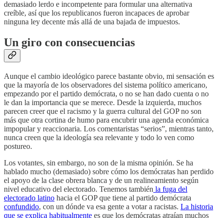
demasiado lerdo e incompetente para formular una alternativa
creíble, así que los republicanos fueron incapaces de aprobar
ninguna ley decente más allá de una bajada de impuestos.
Un giro con consecuencias
Aunque el cambio ideológico parece bastante obvio, mi sensación es
que la mayoría de los observadores del sistema político americano,
empezando por el partido demócrata, o no se han dado cuenta o no
le dan la importancia que se merece. Desde la izquierda, muchos
parecen creer que el racismo y la guerra cultural del GOP no son
más que otra cortina de humo para encubrir una agenda económica
impopular y reaccionaria. Los comentaristas “serios”, mientras tanto,
nunca creen que la ideología sea relevante y todo lo ven como
postureo.
Los votantes, sin embargo, no son de la misma opinión. Se ha
hablado mucho (demasiado) sobre cómo los demócratas han perdido
el apoyo de la clase obrera blanca y de un realineamiento según
nivel educativo del electorado. Tenemos también
la fuga del
electorado latino
hacia el GOP que tiene al partido demócrata
confundido
, con un dónde va esa gente a votar a racistas.
La historia
que se explica habitualmente
es que los demócratas atraían muchos