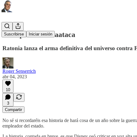
El imperio contraataca
Suscribirse
Iniciar sesión
Ratonia lanza el arma definitiva del universo contra 
Roger Senserrich
abr 04, 2023
10
3
Compartir
No sé si recordaréis esa historia de hará cosa de un año sobre la gue
empleador del estado.
La historia, contada en breve, es que Disney osó criticar en voz alta