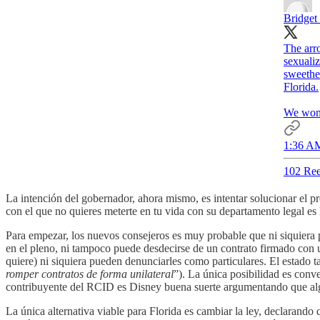
Bridget
The arr
sexualiz
sweethe
Florida.
We won’
1:36 AM
102 Ree
La intención del gobernador, ahora mismo, es intentar solucionar el
con el que no quieres meterte en tu vida con su departamento legal e
Para empezar, los nuevos consejeros es muy probable que ni siquiera 
en el pleno, ni tampoco puede desdecirse de un contrato firmado con un
quiere) ni siquiera pueden denunciarles como particulares. El estado t
romper contratos de forma unilateral
”). La única posibilidad es conv
contribuyente del RCID es Disney buena suerte argumentando que alg
La única alternativa viable para Florida es cambiar la ley, declarando 