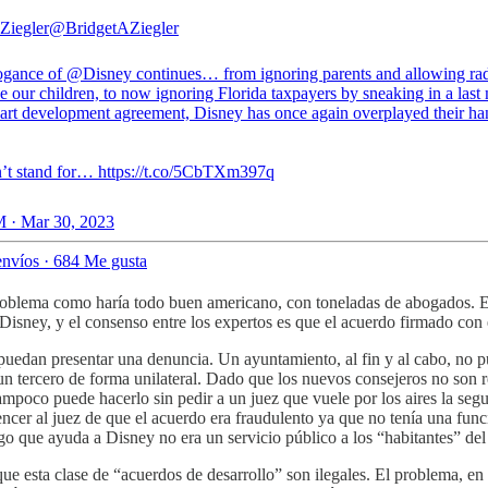
 Ziegler
@BridgetAZiegler
ogance of
@Disney
continues… from ignoring parents and allowing rad
e our children, to now ignoring Florida taxpayers by sneaking in a last
art development agreement, Disney has once again overplayed their ha
t stand for… https://t.co/5CbTXm397q
 · Mar 30, 2023
nvíos
·
684 Me gusta
 problema como haría todo buen americano, con toneladas de abogados.
s Disney, y el consenso entre los expertos es que el acuerdo firmado co
puedan presentar una denuncia. Un ayuntamiento, al fin y al cabo, no pu
 tercero de forma unilateral. Dado que los nuevos consejeros no son res
ampoco puede hacerlo sin pedir a un juez que vuele por los aires la segu
encer al juez de que el acuerdo era fraudulento ya que no tenía una fun
o que ayuda a Disney no era un servicio público a los “habitantes” de
que esta clase de “acuerdos de desarrollo” son ilegales. El problema, en 