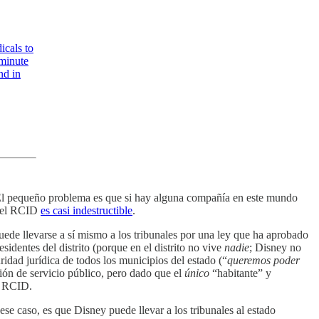
icals to
 minute
nd in
 El pequeño problema es que si hay alguna compañía en este mundo
n el RCID
es casi indestructible
.
ede llevarse a sí mismo a los tribunales por una ley que ha aprobado
identes del distrito (porque en el distrito no vive
nadie
; Disney no
ridad jurídica de todos los municipios del estado (“
queremos poder
ción de servicio público, pero dado que el
único
“habitante” y
l RCID.
ese caso, es que Disney puede llevar a los tribunales al estado