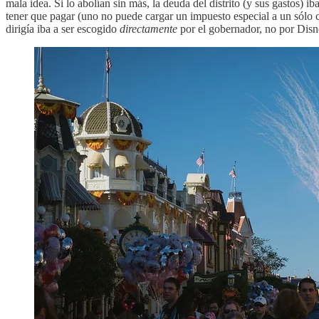
mala idea. Si lo abolían sin más, la deuda del distrito (y sus gastos) 
tener que pagar (uno no puede cargar un impuesto especial a un sólo 
dirigía iba a ser escogido
directamente
por el gobernador, no por Disn