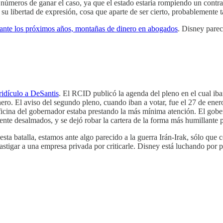
úmeros de ganar el caso, ya que el estado estaría rompiendo un contrato
 su libertad de expresión, cosa que aparte de ser cierto, probablemente t
rante los próximos años, montañas de dinero en abogados
. Disney parec
ridículo a DeSantis
. El RCID publicó la agenda del pleno en el cual iban
enero. El aviso del segundo pleno, cuando iban a votar, fue el 27 de ener
 oficina del gobernador estaba prestando la más mínima atención. El gob
te desalmados, y se dejó robar la cartera de la forma más humillante p
 esta batalla, estamos ante algo parecido a la guerra Irán-Irak, sólo q
astigar a una empresa privada por criticarle. Disney está luchando por 