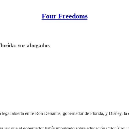
Four Freedoms
Florida: sus abogados
rra legal abierta entre Ron DeSantis, gobernador de Florida, y Disney,
 una ley que el gobernador había impulsado sobre educación (“
don´t say 