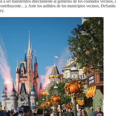
iban a ser transferidos directamente al gobierno de los condados vecinos, 
contribuyente…). Ante los aullidos de los municipios vecinos, DeSantis
ey.