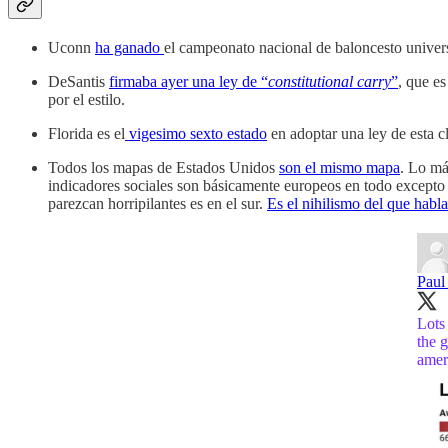
Uconn
ha ganado
el campeonato nacional de baloncesto univers
DeSantis
firmaba ayer una ley de “
constitutional carry
”
, que e
por el estilo.
Florida es el
vigesimo sexto estado
en adoptar una ley de esta c
Todos los mapas de Estados Unidos
son el mismo mapa
. Lo má
indicadores sociales son básicamente europeos en todo excepto
parezcan horripilantes es en el sur.
Es el nihilismo del que habla
Paul
Lots
the 
amer