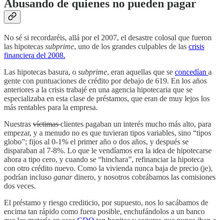
Abusando de quienes no pueden pagar
No sé si recordaréis, allá por el 2007, el desastre colosal que fueron
las hipotecas
subprime
, uno de los grandes culpables de las
crisis
financiera del 2008.
Las hipotecas basura, o
subprime
, eran aquellas que se
concedían
a
gente con puntuaciones de crédito por debajo de 619. En los años
anteriores a la crisis trabajé en una agencia hipotecaria que se
especializaba en esta clase de préstamos, que eran de muy lejos los
más rentables para la empresa.
Nuestras
víctimas
clientes pagaban un interés mucho más alto, para
empezar, y a menudo no es que tuvieran tipos variables, sino “tipos
globo”; fijos al 0-1% el primer año o dos años, y después se
disparaban al 7-8%. Lo que le vendíamos era la idea de hipotecarse
ahora a tipo cero, y cuando se “hinchara”, refinanciar la hipoteca
con otro crédito nuevo. Como la vivienda nunca baja de precio (je),
podrían incluso
ganar
dinero, y nosotros cobrábamos las comisiones
dos veces.
El préstamo y riesgo crediticio, por supuesto, nos lo sacábamos de
encima tan rápido como fuera posible, enchufándolos a un banco