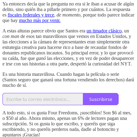
Ya entonces decía que la pregunta no era si le iban a acusar de algún
delito, sino quién iba a pillarle primero y por cuántos. La respuesta
es
fiscales federales y trece
,
de momento
, porque todo parece indicar
que hay
mucho más por venir.
A estas alturas parece obvio que Santos era
un timador clásico
, un
con man
de esos tan maravillosos que vemos en Estados Unidos, y
las elecciones a la cámara de representantes eran simplemente otra
estrategia creativa para hacerse rico a base de recaudar fondos de
donantes republicanos incautos. Su principal error, y lo que provocó
su caída, fue que
ganó
las elecciones, y en vez de poder desaparecer
e irse con sus historias a otra parte, despertó la curiosidad del NYT.
Es una historia maravillosa. Cuando hagan la película o serie
(Santos seguro que ganará una fortuna vendiendo los derechos) dará
mucho de sí.
Suscribirse
A todo esto, si os gusta Four Freedoms, ¡suscribíos! Son $6 al mes,
o $50 al año. Ahora mismo, apenas un 6% de lectores pagan una
subscripción. Si os gusta lo que escribo, y queréis que siga
escribiendo, y no queréis perderos nada, dadle al botoncito y
apuntaros ¡Gracias!