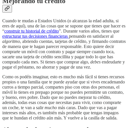
Mejorando tu crédito
Cuando te mudas a Estados Unidos (o alcanzas la edad adulta, si
eres de aquí), una de las cosas que se supone que tienes que hacer es
“
construir tu historial de crédito
”. Durante varios años, tienes que
estructurar tus decisiones financieras
pensando en satisfacer al
algoritmo
, abriendo cuentas, tarjetas de crédito, y firmando contratos
de manera que te hagan parecer responsable. Esto quiere decir
comprarte un móvil con contrato y pagar siempre cuando toca,
sacarte una tarjeta de crédito sencillita y pagar todo lo que has
comprado cada mes. Si tienes que comprar algo,
debes
endeudarte y
pagar el préstamo, no ahorrar y pagar de una vez.
Como os podéis imaginar, esto es mucho más fácil si tienes recursos
propios o una familia que te puede ayudar que si vives encadenando
curros a tiempo parcial, compartes piso con otras dos personas, el
móvil lo tienes en prepago porque no puedes permitirte un contrato,
y bueno, eres pobre. Dado que no puedes mejorar tu crédito,
además, todas esas cosas que necesitas para vivir, como comprarte
un coche, te van a salir
mucho
más caras. Dado que vas a pagar
intereses más altos, es también más probable que tengas impagos
que te hundan el crédito aún más. Y vuelve a la casilla de salida.