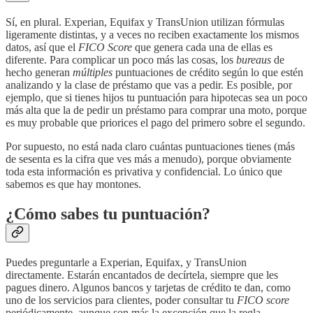
Sí, en plural. Experian, Equifax y TransUnion utilizan fórmulas
ligeramente distintas, y a veces no reciben exactamente los mismos
datos, así que el
FICO Score
que genera cada una de ellas es
diferente. Para complicar un poco más las cosas, los
bureaus
de
hecho generan
múltiples
puntuaciones de crédito según lo que estén
analizando y la clase de préstamo que vas a pedir. Es posible, por
ejemplo, que si tienes hijos tu puntuación para hipotecas sea un poco
más alta que la de pedir un préstamo para comprar una moto, porque
es muy probable que priorices el pago del primero sobre el segundo.
Por supuesto, no está nada claro cuántas puntuaciones tienes (más
de sesenta es la cifra que ves más a menudo), porque obviamente
toda esta información es privativa y confidencial. Lo único que
sabemos es que hay montones.
¿Cómo sabes tu puntuación?
Puedes preguntarle a Experian, Equifax, y TransUnion
directamente. Estarán encantados de decírtela, siempre que les
pagues dinero. Algunos bancos y tarjetas de crédito te dan, como
uno de los servicios para clientes, poder consultar tu
FICO score
periódicamente, aunque son más la excepción que la regla.