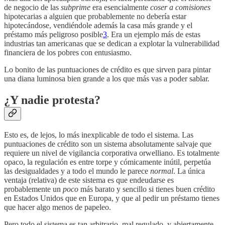
de negocio de las
subprime
era esencialmente
coser a comisiones
hipotecarias a alguien que probablemente no debería estar
hipotecándose, vendiéndole además la casa más grande y el
préstamo más peligroso posible
3
. Era un ejemplo más de estas
industrias tan americanas que se dedican a explotar la vulnerabilidad
financiera de los pobres con entusiasmo.
Lo bonito de las puntuaciones de crédito es que sirven para pintar
una diana luminosa bien grande a los que más vas a poder sablar.
¿Y nadie protesta?
Esto es, de lejos, lo más inexplicable de todo el sistema. Las
puntuaciones de crédito son un sistema absolutamente salvaje que
requiere un nivel de vigilancia corporativa orwelliano. Es totalmente
opaco, la regulación es entre torpe y cómicamente inútil, perpetúa
las desigualdades y a todo el mundo le parece
normal
. La única
ventaja (relativa) de este sistema es que endeudarse es
probablemente un
poco
más barato y sencillo si tienes buen crédito
en Estados Unidos que en Europa, y que al pedir un préstamo tienes
que hacer algo menos de papeleo.
Pero todo el sistema es tan arbitrario, mal regulado, y abiertamente