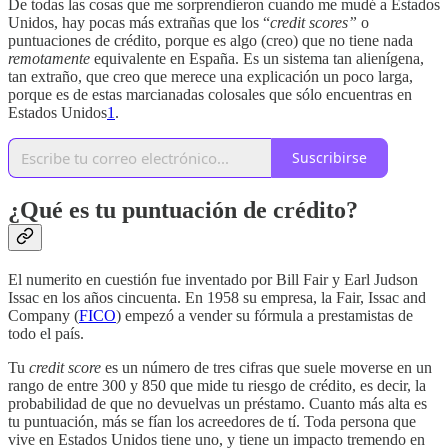
De todas las cosas que me sorprendieron cuando me mudé a Estados
Unidos, hay pocas más extrañas que los “
credit scores”
o
puntuaciones de crédito, porque es algo (creo) que no tiene nada
remotamente
equivalente en España. Es un sistema tan alienígena,
tan extraño, que creo que merece una explicación un poco larga,
porque es de estas marcianadas colosales que sólo encuentras en
Estados Unidos
1
.
Suscribirse
¿Qué es tu puntuación de crédito?
El numerito en cuestión fue inventado por Bill Fair y Earl Judson
Issac en los años cincuenta. En 1958 su empresa, la Fair, Issac and
Company (
FICO
) empezó a vender su fórmula a prestamistas de
todo el país.
Tu
credit score
es un número de tres cifras que suele moverse en un
rango de entre 300 y 850 que mide tu riesgo de crédito, es decir, la
probabilidad de que no devuelvas un préstamo. Cuanto más alta es
tu puntuación, más se fían los acreedores de tí. Toda persona que
vive en Estados Unidos tiene uno, y tiene un impacto tremendo en