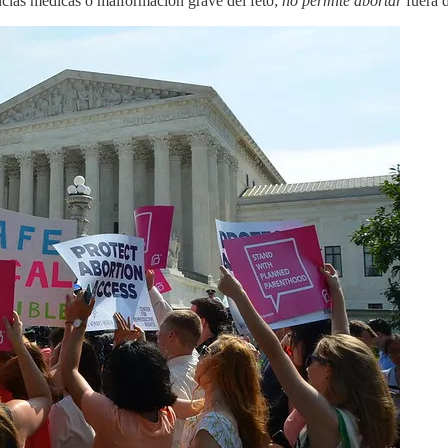
cias médicas o malformación grave del feto;
no permite abortar
fuera d