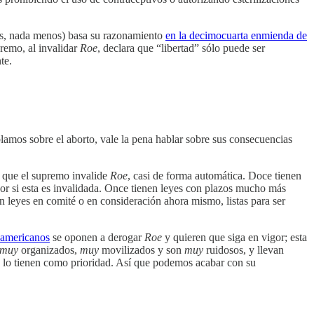
das, nada menos) basa su razonamiento
en la decimocuarta enmienda de
premo, al invalidar
Roe
, declara que “libertad” sólo puede ser
te.
blamos sobre el aborto, vale la pena hablar sobre sus consecuencias
en que el supremo invalide
Roe
, casi de forma automática. Doce tienen
igor si esta es invalidada. Once tienen leyes con plazos mucho más
nen leyes en comité o en consideración ahora mismo, listas para ser
 americanos
se oponen a derogar
Roe
y quieren que siga en vigor; esta
muy
organizados,
muy
movilizados y son
muy
ruidosos, y llevan
no lo tienen como prioridad. Así que podemos acabar con su