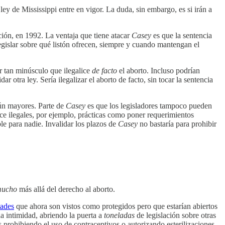
y de Mississippi entre en vigor. La duda, sin embargo, es si irán a
lación, en 1992. La ventaja que tiene atacar
Casey
es que la sentencia
egislar sobre qué listón ofrecen, siempre y cuando mantengan el
ar tan minúsculo que ilegalice
de facto
el aborto. Incluso podrían
 otra ley. Sería ilegalizar el aborto de facto, sin tocar la sentencia
aún mayores. Parte de
Casey
es que los legisladores tampoco pueden
hace ilegales, por ejemplo, prácticas como poner requerimientos
le para nadie. Invalidar los plazos de
Casey
no bastaría para prohibir
ucho
más allá del derecho al aborto.
tades
que ahora son vistos como protegidos pero que estarían abiertos
la intimidad, abriendo la puerta a
toneladas
de legislación sobre otras
 prohibiendo el uso de contraceptivos o autorizando esterilizaciones