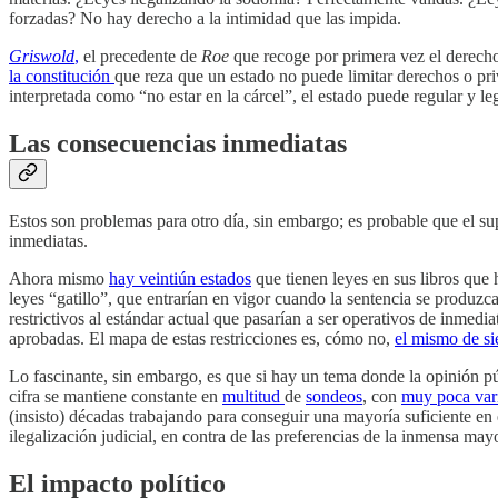
forzadas? No hay derecho a la intimidad que las impida.
Griswold
,
el precedente de
Roe
que recoge por primera vez el derecho
la constitución
que reza que un estado no puede limitar derechos o priv
interpretada como “no estar en la cárcel”, el estado puede regular y le
Las consecuencias inmediatas
Estos son problemas para otro día, sin embargo; es probable que el su
inmediatas.
Ahora mismo
hay veintiún estados
que tienen leyes en sus libros que 
leyes “gatillo”, que entrarían en vigor cuando la sentencia se produz
restrictivos al estándar actual que pasarían a ser operativos de inmedi
aprobadas. El mapa de estas restricciones es, cómo no,
el mismo de s
Lo fascinante, sin embargo, es que si hay un tema donde la opinión p
cifra se mantiene constante en
multitud
de
sondeos
, con
muy poca vari
(insisto) décadas trabajando para conseguir una mayoría suficiente e
ilegalización judicial, en contra de las preferencias de la inmensa ma
El impacto político