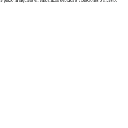
e plazo ni siquiera en embarazos debidos a violaciones o incesto.