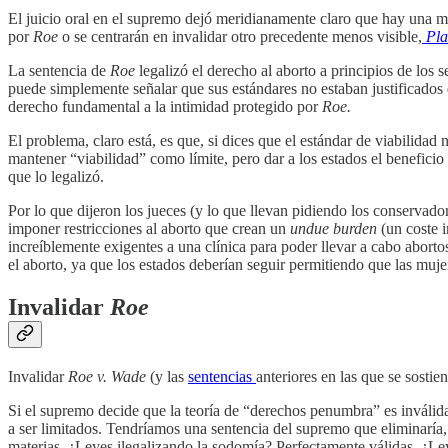
El juicio oral en el supremo dejó meridianamente claro que hay una ma
por
Roe
o se centrarán en invalidar otro precedente menos visible,
Pla
La sentencia de
Roe
legalizó el derecho al aborto a principios de los s
puede simplemente señalar que sus estándares no estaban justificados 
derecho fundamental a la intimidad protegido por
Roe.
El problema, claro está, es que, si dices que el estándar de viabilidad
mantener “viabilidad” como límite, pero dar a los estados el beneficio d
que lo legalizó.
Por lo que dijeron los jueces (y lo que llevan pidiendo los conservado
imponer restricciones al aborto que crean un
undue burden
(un coste 
increíblemente exigentes a una clínica para poder llevar a cabo aborto
el aborto, ya que los estados deberían seguir permitiendo que las muje
Invalidar
Roe
Invalidar
Roe v. Wade
(y las
sentencias
anteriores en las que se sostie
Si el supremo decide que la teoría de “derechos penumbra” es inválida
a ser limitados. Tendríamos una sentencia del supremo que eliminaría, 
materias. ¿Leyes ilegalizando la sodomía? Perfectamente válidas. ¿Ley