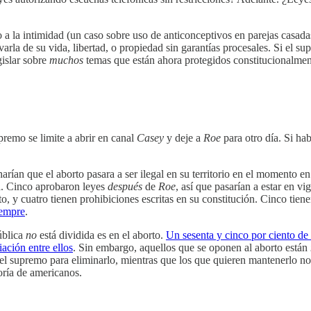
 a la intimidad (un caso sobre uso de anticonceptivos en parejas casa
arla de su vida, libertad, o propiedad sin garantías procesales. Si el su
gislar sobre
muchos
temas que están ahora protegidos constitucionalmen
premo se limite a abrir en canal
Casey
y deje a
Roe
para otro día. Si ha
harían que el aborto pasara a ser ilegal en su territorio en el momento 
ca. Cinco aprobaron leyes
después
de
Roe
, así que pasarían a estar en v
ato, y cuatro tienen prohibiciones escritas en su constitución. Cinco tie
iempre
.
ública
no
está dividida es en el aborto.
Un sesenta y cinco por ciento de
ación entre ellos
. Sin embargo, aquellos que se oponen al aborto están
n el supremo para eliminarlo, mientras que los que quieren mantenerlo 
yoría de americanos.