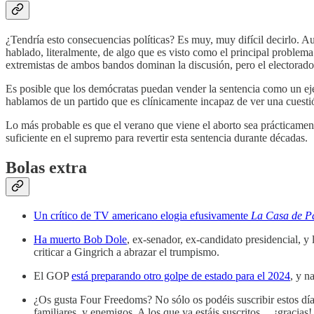
¿Tendría esto consecuencias políticas? Es muy, muy difícil decirlo. 
hablado, literalmente, de algo que es visto como el principal problema
extremistas de ambos bandos dominan la discusión, pero el electorado
Es posible que los demócratas puedan vender la sentencia como un eje
hablamos de un partido que es clínicamente incapaz de ver una cuestión 
Lo más probable es que el verano que viene el aborto sea prácticamen
suficiente en el supremo para revertir esta sentencia durante décadas.
Bolas extra
Un crítico de TV americano elogia efusivamente
La Casa de P
Ha muerto Bob Dole
, ex-senador, ex-candidato presidencial, y
criticar a Gingrich a abrazar el trumpismo.
El GOP
está preparando otro golpe de estado para el 2024
, y n
¿Os gusta Four Freedoms? No sólo os podéis suscribir estos día
familiares, y enemigos. A los que ya estáis suscritos… ¡gracias!