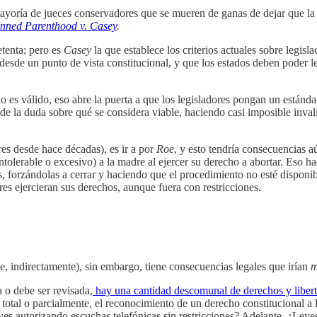
yoría de jueces conservadores que se mueren de ganas de dejar que la le
nned Parenthood v. Casey
.
etenta; pero es
Casey
la que establece los criterios actuales sobre legis
desde un punto de vista constitucional, y que los estados deben poder l
 no es válido, eso abre la puerta a que los legisladores pongan un estánd
e la duda sobre qué se considera viable, haciendo casi imposible invalidar
res desde hace décadas), es ir a por
Roe
, y esto tendría consecuencias 
intolerable o excesivo) a la madre al ejercer su derecho a abortar. Eso 
s, forzándolas a cerrar y haciendo que el procedimiento no esté disponib
res ejercieran sus derechos, aunque fuera con restricciones.
ne, indirectamente), sin embargo, tiene consecuencias legales que irían
m
 o debe ser revisada,
hay una cantidad descomunal de derechos y liber
total o parcialmente, el reconocimiento de un derecho constitucional a 
es autorizando escuchas telefónicas sin restricciones? Adelante. ¿Leyes