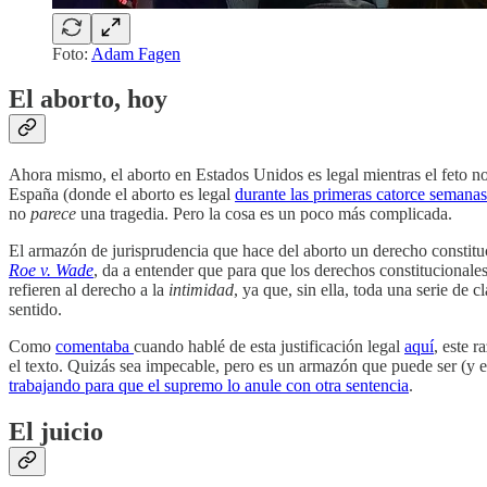
Foto:
Adam Fagen
El aborto, hoy
Ahora mismo, el aborto en Estados Unidos es legal mientras el feto no
España (donde el aborto es legal
durante las primeras catorce semanas
no
parece
una tragedia. Pero la cosa es un poco más complicada.
El armazón de jurisprudencia que hace del aborto un derecho constitu
Roe v. Wade
, da a entender que para que los derechos constitucionale
refieren al derecho a la
intimidad
, ya que, sin ella, toda una serie de c
sentido.
Como
comentaba
cuando hablé de esta justificación legal
aquí
, este 
el texto. Quizás sea impecable, pero es un armazón que puede ser (y e
trabajando para que el supremo lo anule con otra sentencia
.
El juicio