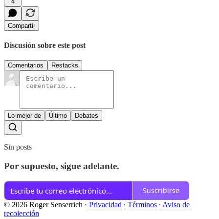
4
Compartir
Discusión sobre este post
Comentarios
Restacks
Lo mejor de
Último
Debates
Sin posts
Por supuesto, sigue adelante.
Suscribirse
© 2026 Roger Senserrich
·
Privacidad
∙
Términos
∙
Aviso de
recolección