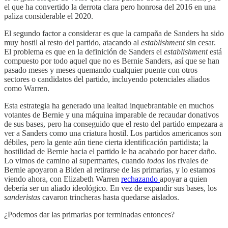
el que ha convertido la derrota clara pero honrosa del 2016 en una
paliza considerable el 2020.
El segundo factor a considerar es que la campaña de Sanders ha sido
muy hostil al resto del partido, atacando al
establishment
sin cesar.
El problema es que en la definición de Sanders el
establishment
está
compuesto por todo aquel que no es Bernie Sanders, así que se han
pasado meses y meses quemando cualquier puente con otros
sectores o candidatos del partido, incluyendo potenciales aliados
como Warren.
Esta estrategia ha generado una lealtad inquebrantable en muchos
votantes de Bernie y una máquina imparable de recaudar donativos
de sus bases, pero ha conseguido que el resto del partido empezara a
ver a Sanders como una criatura hostil. Los partidos americanos son
débiles, pero la gente aún tiene cierta identificación partidista; la
hostilidad de Bernie hacia el partido le ha acabado por hacer daño.
Lo vimos de camino al supermartes, cuando
todos
los rivales de
Bernie apoyaron a Biden al retirarse de las primarias, y lo estamos
viendo ahora, con Elizabeth Warren
rechazando
apoyar a quien
debería ser un aliado ideológico. En vez de expandir sus bases, los
sanderistas
cavaron trincheras hasta quedarse aislados.
¿Podemos dar las primarias por terminadas entonces?