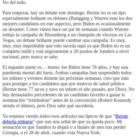
No del todo.
Para empezar, hay un debate este domingo. Bernie no es un tipo
especialmente brillante en debates (Butiggieg y Warren eran los dos
mejores candidatos en este aspecto), pero Biden es ocasionalmente
un desastre. Como vimos hace un par de semanas cuando Warren
redujo la campaña de Bloomberg a un charquito de vísceras en Las
Vegas, un debate brillante puede cambiar una campaña. Es muy,
muy, muy improbable que esto suceda aquí ya que Biden no es un
completo inútil y está seguramente a 20 puntos de Sanders a nivel
nacional, pero nunca se sabe.
El segundo punto es… bueno Joe Biden tiene 78 años, y hay una
pandemia mortal ahí fuera. Ambas campañas han suspendido todos
los mítines y eventos durante las próximas semanas, creo que más
para proteger a los candidatos que por motivos de salud pública
(Bernie tiene 77 tacos y tuvo un infarto el año pasado, por Dios). No
hay demasiados precedentes de un candidato favorito a ganar la
nominación “retirándose” antes de la convención (Robert Kennedy
siendo el último), pero Dios sabe qué sucedería.
Ya estamos viendo todos esos artículos tan típicos de que “
Bernie
debería retirarse
” que son una señal de que ya queda poco. Mi
sensación es que Sanders lo dejará o a finales de mes tras perder
Georgia, o el 28 de abril, cuando vota Nueva York.