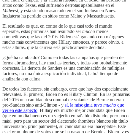
sitios como Texas, está sufriendo derrotas apabullantes en el
Midwest,
y está siendo masacrado en el sur. Incluso en Nueva
Inglaterra ha perdido en sitios como Maine y Massachusetts.
El resultado es que, en contra de lo que casi todo el mundo
esperaba, estas primarias han resultado ser
mucho
menos
competitivas que las del 2016. Biden está ganando con márgenes
mucho más convincentes que Hillary entonces, y parece obvio, a
estas alturas, que la carrera está prácticamente decidida.
¿Qué ha cambiado? Como en todas las campañas que pierden de
forma abrumadora, hay muchas teorías, y todas son probablemente
correctas. La derrota de Sanders es una combinación de múltiples
factores, no una única explicación individual; habrá tiempo de
analizarla con calma.
De todos los factores, sin embargo, creo que hay dos especialmente
relevantes. El primero, Biden no es Hillary Clinton. En las primarias
del 2016 una cantidad descomunal de votantes de Bernie no eran
pro-Sanders sino anti-Clinton - y
sí, la misoginia tuvo
mucho
que
ver en este aspecto
. Hillary era mucho mejor candidata que Biden
(que en un día bueno es un viejecito entrañable distraído, pero poco
más), pero para un sector del electorado (hombres blancos sín título
universitario, principalmente), su candidatura era inaceptable. Este
es el gran bloque de votos que se ha pasado de Bernie a Biden, y es