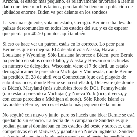
Arizona, el estado más pequeño, es relativamente favorable a Bernie
dado que tiene muchos latinos, pero también tiene una población de
jubilados enorme. Biden va por delante en los sondeos.
La semana siguiente, vota un estado, Georgia. Bernie se ha llevado
palizas descomunales en todos los estados del sur, y es de esperar
que pierda por 40-50 puntitos aquí también.
Si eso os hace ver un patrón, estáis en lo correcto. Lo peor para
Bernie es que no mejora. El 4 de abril vota Alaska, Hawaii,
Louisiana y Wyoming. Sólo Luisiana favorece a Biden, pero Bernie
ha perdido en sitios como Idaho, y Alaska y Hawaii son tachuelas
en número de delegados. Wisconsin viene el 7 de abril, un estado
demográficamente parecido a Michigan y Minnesota, donde Bernie
ha perdido. El 28 de abril vota Connecticut (que está plagado de
suburbios ricos, donde Bernie se ha estrellado), Delaware (de donde
es Biden), Maryland (más suburbios ricos de DC), Pennsylvania
(otro estado parecido a Michigan) y Nueva York (rico, diverso, y
con zonas parecidas a Michigan al norte). Sólo Rhode Island es
favorable a Bernie, pero es el estado más pequeño de la unión.
No seguiré con mayo y junio, pero os hacéis una idea: Bernie se está
quedando sin espacio. La teoría de la campaña de Sanders es que
podían ganar si dominaban en los estados del oeste y suroeste, eran
competitivos en el
Midwest
, y ganaban en Nueva Inglaterra. Sanders
está entre el empate y la victoria raspada en el oeste, ha perdido en