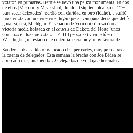
votaron en primarias, Bernie se llevó una paliza monumental en dos
de ellos (Missouri y Mississippi, donde ni siquiera alcanzó el 15%
para sacar delegados), perdió con claridad en otro (Idaho), y sufrió
una derrota contundente en el lugar que su campaña decía que debía
ganar sí, o sí, Michigan. El senador de Vermont sólo sacó una
victoria media holgada en el
caucus
de Dakota del Norte (unos
comicios en los que votaron 14,413 personas) y empató en
Washington, un estado que en teoría le era muy, muy favorable.
Sanders había salido muy tocado el supermartes, muy por detrás en
la cuenta de delegados. Esta semana la brecha con Joe Biden se
abrió aún más, añadiendo 72 delegados de ventaja adicionales.