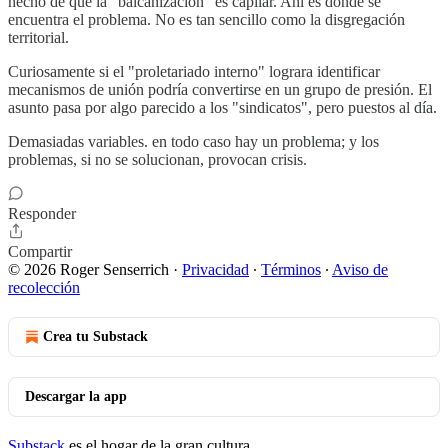
hecho de que la "balcanización" es capilar. Ahí es donde se
encuentra el problema. No es tan sencillo como la disgregación
territorial.
Curiosamente si el "proletariado interno" lograra identificar
mecanismos de unión podría convertirse en un grupo de presión. El
asunto pasa por algo parecido a los "sindicatos", pero puestos al día.
Demasiadas variables. en todo caso hay un problema; y los
problemas, si no se solucionan, provocan crisis.
Responder
Compartir
© 2026 Roger Senserrich
·
Privacidad
∙
Términos
∙
Aviso de
recolección
Crea tu Substack
Descargar la app
Substack
es el hogar de la gran cultura