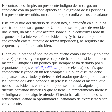
El contraste es simple: un presidente indigno de su cargo, un
candidato con un profundo aprecio en la dignidad de las personas.
Un presidente resentido, un candidato que confía en sus ciudadanos.
Este era el hilo del discurso de Biden hoy, el armazón en el que ha
construido todo su argumento. Un buen discurso parte de
una
idea,
una virtud, un bien al que aspirar, sobre el que construyes todo tu
argumento. La intervención de Biden hoy (y hasta cierto punto, la
convención entera, aunque de forma imperfecta), ha seguido este
esquema, y ha funcionado bien.
Biden es un orador sólido; no es tan bueno como Obama (y no tiene
su voz), pero es alguien que es capaz de hablar bien si le dan buen
material. Aunque es un político que siempre se ha definido por su
espontaneidad (es el
retail politician
por excelencia), es más que
competente leyendo en un teleprompter. Un buen discurso debe
adaptarse a las virtudes y defectos del orador que debe pronunciarlo,
y el equipo de Biden conoce a su jefe y le ha dado el material que
necesitaba. Biden es emotivo, un poco sentimental, alguien que
disfruta contando historias y que se tiene un temperamento fuerte y
se indigna cuando algo le ofende. El texto ha saltado entre estas
sensaciones, dando la oportunidad al candidato de expresarse y ser
convincente.