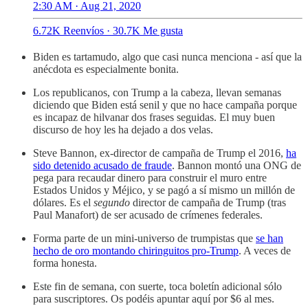
2:30 AM · Aug 21, 2020
6.72K Reenvíos
·
30.7K Me gusta
Biden es tartamudo, algo que casi nunca menciona - así que la
anécdota es especialmente bonita.
Los republicanos, con Trump a la cabeza, llevan semanas
diciendo que Biden está senil y que no hace campaña porque
es incapaz de hilvanar dos frases seguidas. El muy buen
discurso de hoy les ha dejado a dos velas.
Steve Bannon, ex-director de campaña de Trump el 2016,
ha
sido detenido acusado de fraude
. Bannon montó una ONG de
pega para recaudar dinero para construir el muro entre
Estados Unidos y Méjico, y se pagó a sí mismo un millón de
dólares. Es el
segundo
director de campaña de Trump (tras
Paul Manafort) de ser acusado de crímenes federales.
Forma parte de un mini-universo de trumpistas que
se han
hecho de oro montando chiringuitos pro-Trump
. A veces de
forma honesta.
Este fin de semana, con suerte, toca boletín adicional sólo
para suscriptores. Os podéis apuntar aquí por $6 al mes.