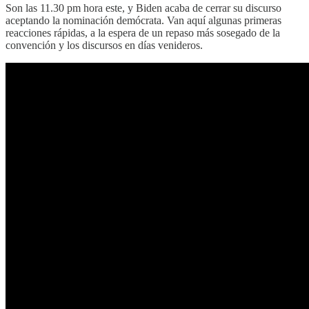
Son las 11.30 pm hora este, y Biden acaba de cerrar su discurso
aceptando la nominación demócrata. Van aquí algunas primeras
reacciones rápidas, a la espera de un repaso más sosegado de la
convención y los discursos en días venideros.