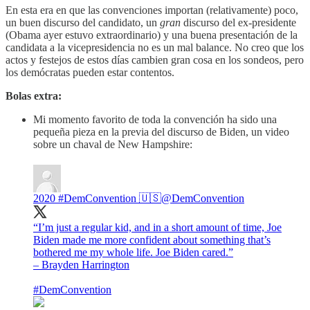
En esta era en que las convenciones importan (relativamente) poco,
un buen discurso del candidato, un
gran
discurso del ex-presidente
(Obama ayer estuvo extraordinario) y una buena presentación de la
candidata a la vicepresidencia no es un mal balance. No creo que los
actos y festejos de estos días cambien gran cosa en los sondeos, pero
los demócratas pueden estar contentos.
Bolas extra:
Mi momento favorito de toda la convención ha sido una
pequeña pieza en la previa del discurso de Biden, un video
sobre un chaval de New Hampshire:
2020 #DemConvention 🇺🇸
@DemConvention
“I’m just a regular kid, and in a short amount of time, Joe
Biden made me more confident about something that’s
bothered me my whole life. Joe Biden cared.”
– Brayden Harrington
#DemConvention