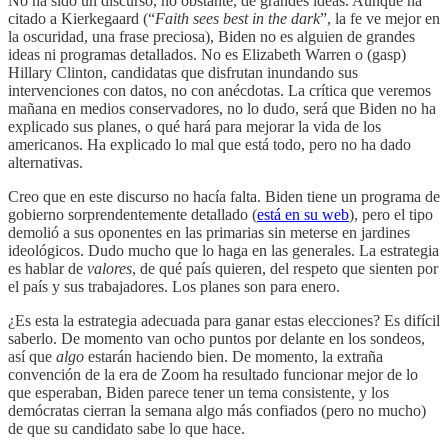
No ha sido un discurso, no obstante, de grandes ideas. Aunque ha
citado a Kierkegaard (“
Faith sees best in the dark
”, la fe ve mejor en
la oscuridad, una frase preciosa), Biden no es alguien de grandes
ideas ni programas detallados. No es Elizabeth Warren o (gasp)
Hillary Clinton, candidatas que disfrutan inundando sus
intervenciones con datos, no con anécdotas. La crítica que veremos
mañana en medios conservadores, no lo dudo, será que Biden no ha
explicado sus planes, o qué hará para mejorar la vida de los
americanos. Ha explicado lo mal que está todo, pero no ha dado
alternativas.
Creo que en este discurso no hacía falta. Biden tiene un programa de
gobierno sorprendentemente detallado (
está en su web
), pero el tipo
demolió a sus oponentes en las primarias sin meterse en jardines
ideológicos. Dudo mucho que lo haga en las generales. La estrategia
es hablar de
valores
, de qué país quieren, del respeto que sienten por
el país y sus trabajadores. Los planes son para enero.
¿Es esta la estrategia adecuada para ganar estas elecciones? Es difícil
saberlo. De momento van ocho puntos por delante en los sondeos,
así que
algo
estarán haciendo bien. De momento, la extraña
convención de la era de Zoom ha resultado funcionar mejor de lo
que esperaban, Biden parece tener un tema consistente, y los
demócratas cierran la semana algo más confiados (pero no mucho)
de que su candidato sabe lo que hace.