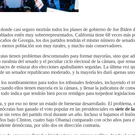
onde casi seguro morirán todos los planes de gobierno de Joe Biden d
oblados estén muy sobrerrepresentados. California tiene 68 veces más
escaños de Georgia, los dos partidos tendrán el mismo número de senad
on menos población son muy rurales, y mucho más conservadores.
atas tienen problemas descomunales para formar mayorías, sino que ade
 ruralista del senado y el peculiar ciclo electoral de la cámara, que r
paces de enlazar
dos
elecciones apabullantes seguidas. La última vez q
 de un senador republicano moderado, y la mayoría les duró apenas uno
los nombramientos para todos los tribunales federales, incluyendo el t
 cuando ellos tienen mayoría en la cámara, y llenar la judicatura de co
odo indica que tendrán bien pocos remilgos para torpedear legislacione
 por eso no tiene un estado de bienestar desarrollado. El problema, en
emócratas han ganado el voto popular en las presidenciales en
siete de l
r sin vetos del partido rival durante
un año
. Incluso si bajamos el list
ños bajo Clinton, cuatro bajo Obama) comparado con ocho años para el
dente demócrata, por sólo dos en dirección contraria.