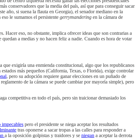
tido de centro izquierda
necesita
ganar las elecciones presidenciales
más conservadores que la media del país, así que para conseguir sacar
te año, si suena la flauta en Georgia), el senador mediano en la
a eso le sumamos el persistente
gerrymandering
en la cámara de
. Hacer eso, no obstante, implica ofrecer ideas que son contrarias a
 quedan a medias y no hacen feliz a nadie. Cuando es hora de votar
 que exigiría una enmienda constitucional, algo que los republicanos
estados más pequeños (California, Texas, o Florida), exige controlar
onal
, pero su adopción requiere ganar elecciones en un puñado de
el reglamento de la cámara se puede cambiar por mayoría simple), pero
ga competitiva en todo el país, pero sin traicionar demasiado los
o impecables
pero el presidente se niega aceptar los resultados
ulminante
tras oponerse a sacar tropas a las calles para responder a
an
a la oposición golpistas y traidores y se
niegan
a aceptar la derrota