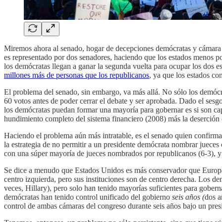
Miremos ahora al senado, hogar de decepciones demócratas y cámara d
es representado por dos senadores, haciendo que los estados menos p
los demócratas llegan a ganar la segunda vuelta para ocupar los dos 
millones más de personas que los republicanos
, ya que los estados c
El problema del senado, sin embargo, va más allá. No sólo los demócr
60 votos antes de poder cerrar el debate y ser aprobada. Dado el sesgo
los demócratas puedan formar una mayoría para gobernar es si son ca
hundimiento completo del sistema financiero (2008) más la deserción
Haciendo el problema aún más intratable, es el senado quien confirma 
la estrategia de no permitir a un presidente demócrata nombrar jueces
con una súper mayoría de jueces nombrados por republicanos (6-3), y t
Se dice a menudo que Estados Unidos es más conservador que Europa, y
centro izquierda, pero sus instituciones son de centro derecha. Los d
veces, Hillary), pero solo han tenido mayorías suficientes para goberna
demócratas han tenido control unificado del gobierno
seis años (
dos a
control de ambas cámaras del congreso durante seis años bajo un presi