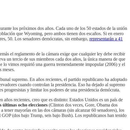
urante los próximos dos años. Cada uno de los 50 estados de la unión
 población que Wyoming, pero ambos tienen dos escaños. Si en enero
ores, 50. Los senadores demócratas, sin embargo,
representarán a 41
más el reglamento de la cámara exige que cualquier ley debe recibir
enueva un tercio de sus miembros cada dos años, la única manera de que
ue lo vimos requirió una guerra tremendamente impopular (2006) y el
s meses.
ribunal supremo. En años recientes, el partido republicano ha adoptado
nservadores cuando controlan la presidencia. Eso ha dejado al supremo
s progresistas y limitar los poderes de una presidencia demócrata.
 años recientes, creo que es distinto: Estados Unidos es un país de
as últimas ocho elecciones
(Clinton dos veces, Gore, Obama dos
ón a tener mayorías en las dos cámaras (sin alcanzar 60 senadores), los
 GOP (dos bajo Trump, seis bajo Bush). Los republicanos han tenido