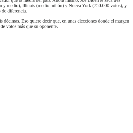
rvador que la media del país. Ahora mismo, Joe Biden le saca tres
ón y medio), Illinois (medio millón) y Nueva York (750.000 votos), y
 de diferencia.
seis décimas. Eso quiere decir que, en unas elecciones donde el margen
s de votos más que su oponente.