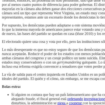
Tenemos, entonces, un problema no sólo persistente, sino que tiene vi
por al menos cuatro puntos de diferencia para poder gobernar. El dist
mayorías en la cámara alta deben ganar
dos elecciones consecutivas
po
cámara será un tipo que representa West Virginia, un estado muy conse
representantes, estamos ante un escenario donde los demócratas lo tiene
Por supuesto, los demócratas pueden adaptarse a este sistema moviéndo
lo que la inmensa mayoría de americanos parece estar votando
una y 
de nuevo, las bases del partido se quedan en casa (léase 2010) y los r
El electorado quiere una cosa y vota por ello, pero las instituciones só
Lo más desesperante es que no estoy seguro de que los demócratas pue
nunca
aceptarán. Reducir el poder de los estados con menos población
ambas cámaras del congreso y un coraje político un tanto suicida. Elim
estados muy conservadores o con un
gerrymandering
galopante. Lo ún
incluso esa reforma exigiría convencer a senadores que voten perder pa
La vía de salida para el centro izquierda en Estados Unidos es un pol
ideales del partido. El quién y el cómo, sin embargo, se me escapa c
Bolas extra:
Si alguien os contara que hay un país latinoamericano que ha 
alegando fraude, el fiscal general está
ordenando
investigacione
disturbios, la administración se
niega
a
cooperar
con la oposici