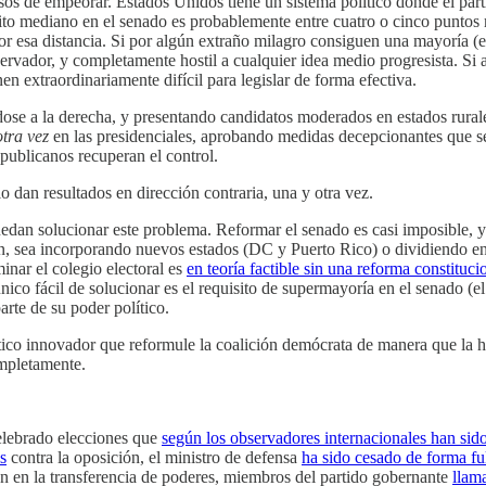
sos de empeorar. Estados Unidos tiene un sistema político donde el par
rito mediano en el senado es probablemente entre cuatro o cinco puntos 
r esa distancia. Si por algún extraño milagro consiguen una mayoría (es
rvador, y completamente hostil a cualquier idea medio progresista. Si 
n extraordinariamente difícil para legislar de forma efectiva.
se a la derecha, y presentando candidatos moderados en estados rurales
otra vez
en las presidenciales, aprobando medidas decepcionantes que se
epublicanos recuperan el control.
lo dan resultados en dirección contraria, una y otra vez.
dan solucionar este problema. Reformar el senado es casi imposible, ya
, sea incorporando nuevos estados (DC y Puerto Rico) o dividiendo en 
inar el colegio electoral es
en teoría factible sin una reforma constituci
ico fácil de solucionar es el requisito de supermayoría en el senado (
rte de su poder político.
ítico innovador que reformule la coalición demócrata de manera que la ha
ompletamente.
celebrado elecciones que
según los observadores internacionales han sid
s
contra la oposición, el ministro de defensa
ha sido cesado de forma f
ón en la transferencia de poderes, miembros del partido gobernante
llam