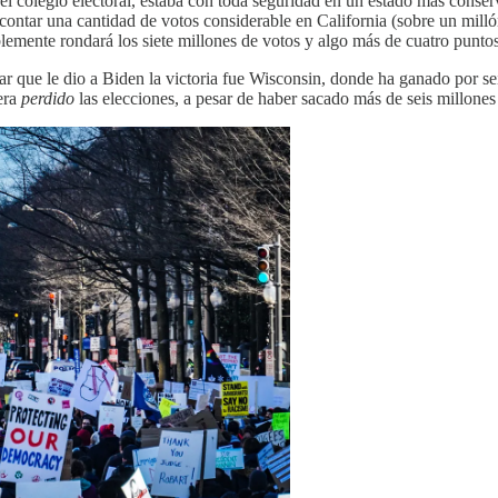
n el colegio electoral, estaba con toda seguridad en un estado más conse
 contar una cantidad de votos considerable en California (sobre un mill
blemente rondará los siete millones de votos y algo más de cuatro puntos
lugar que le dio a Biden la victoria fue Wisconsin, donde ha ganado por 
era
perdido
las elecciones, a pesar de haber sacado más de seis millone