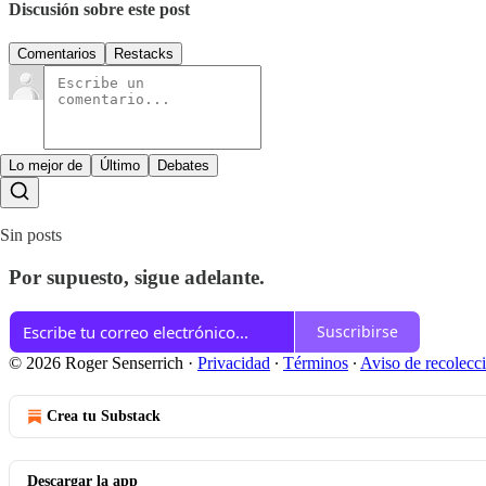
Discusión sobre este post
Comentarios
Restacks
Lo mejor de
Último
Debates
Sin posts
Por supuesto, sigue adelante.
Suscribirse
© 2026 Roger Senserrich
·
Privacidad
∙
Términos
∙
Aviso de recolecc
Crea tu Substack
Descargar la app