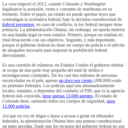
La cosa empezó el 2012, cuando Colorado y Washington
legalizaron la posesión, venta y consumo de marihuana en su
territorio. Sobre el papel, un estado no puede aprobar leyes que
contradigan la normativa federal; bajo la doctrina constitucional de
federal preemtion
,
en caso de conflicto, la ley federal siempre tiene
primacía. La administración Obama, sin embargo, no quería meterse
en una batalla legal en esos estados. Primero, porque no estaban en
total desacuerdo con sus objetivos. Segundo, y más importante,
porque el gobierno federal no tiene un cuerpo de policía o el ejército
de abogados necesario para imponer la prohibición federal
directamente.
Es una cuestión de números; en Estados Unidos el gobierno federal
se ocupa de una parte
muy
pequeña del total de delitos e
investigaciones criminales. De los casi dos millones de personas
encarceladas en el país, apenas
un doce por ciento
(208.000) están
en prisiones federales. Los policías aquí son abrumadoramente
locales, estatales, o dependen del condado; el FBI, que es la agencia
federal más conocida,
tiene apenas 13.000 agentes
. El estado de
Colorado tiene, sumando todos sus cuerpos de seguridad,
unos
12.000 policías
.
Así que en vez de litigar o liarse a acusar a gente en tribunales
federales, la administración Obama hizo una pirueta constitucional
un tanto peculiar. Dado que los recursos del gobierno federal no son