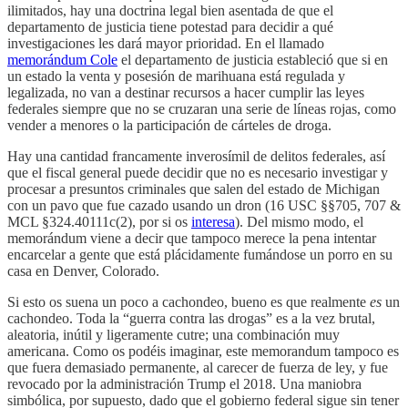
ilimitados, hay una doctrina legal bien asentada de que el
departamento de justicia tiene potestad para decidir a qué
investigaciones les dará mayor prioridad. En el llamado
memorándum Cole
el departamento de justicia estableció que si en
un estado la venta y posesión de marihuana está regulada y
legalizada, no van a destinar recursos a hacer cumplir las leyes
federales siempre que no se cruzaran una serie de líneas rojas, como
vender a menores o la participación de cárteles de droga.
Hay una cantidad francamente inverosímil de delitos federales, así
que el fiscal general puede decidir que no es necesario investigar y
procesar a presuntos criminales que salen del estado de Michigan
con un pavo que fue cazado usando un dron (16 USC §§705, 707 &
MCL §324.40111c(2), por si os
interesa
). Del mismo modo, el
memorándum viene a decir que tampoco merece la pena intentar
encarcelar a gente que está plácidamente fumándose un porro en su
casa en Denver, Colorado.
Si esto os suena un poco a cachondeo, bueno es que realmente
es
un
cachondeo. Toda la “guerra contra las drogas” es a la vez brutal,
aleatoria, inútil y ligeramente cutre; una combinación muy
americana. Como os podéis imaginar, este memorandum tampoco es
que fuera demasiado permanente, al carecer de fuerza de ley, y fue
revocado por la administración Trump el 2018. Una maniobra
simbólica, por supuesto, dado que el gobierno federal sigue sin tener