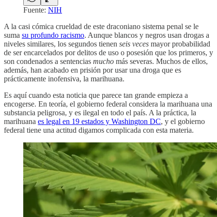
Fuente:
NIH
A la casi cómica crueldad de este draconiano sistema penal se le
suma
su profundo racismo
. Aunque blancos y negros usan drogas a
niveles similares, los segundos tienen
seis veces
mayor probabilidad
de ser encarcelados por delitos de uso o posesión que los primeros, y
son condenados a sentencias
mucho
más severas. Muchos de ellos,
además, han acabado en prisión por usar una droga que es
prácticamente inofensiva, la marihuana.
Es aquí cuando esta noticia que parece tan grande empieza a
encogerse. En teoría, el gobierno federal considera la marihuana una
substancia peligrosa, y es ilegal en todo el país. A la práctica, la
marihuana
es legal en 19 estados y Washington DC
, y el gobierno
federal tiene una actitud digamos complicada con esta materia.