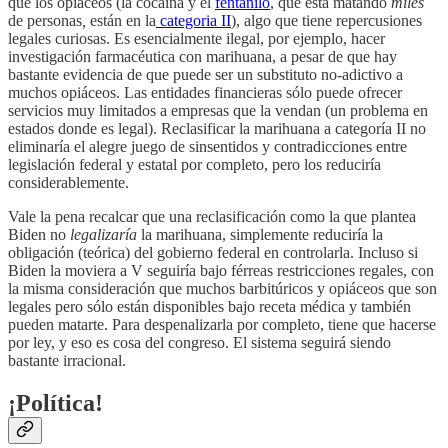
que los opiáceos (la cocaína y el
fentanilo
, que está matando
miles
de personas
,
están en la
categoria II
), algo que tiene repercusiones
legales curiosas. Es esencialmente ilegal, por ejemplo, hacer
investigación farmacéutica con marihuana, a pesar de que hay
bastante evidencia de que puede ser un substituto no-adictivo a
muchos opiáceos. Las entidades financieras sólo puede ofrecer
servicios muy limitados a empresas que la vendan (un problema en
estados donde es legal). Reclasificar la marihuana a categoría II no
eliminaría el alegre juego de sinsentidos y contradicciones entre
legislación federal y estatal por completo, pero los reduciría
considerablemente.
Vale la pena recalcar que una reclasificación como la que plantea
Biden no
legalizaría
la marihuana, simplemente reduciría la
obligación (teórica) del gobierno federal en controlarla. Incluso si
Biden la moviera a V seguiría bajo férreas restricciones regales, con
la misma consideración que muchos barbitúricos y opiáceos que son
legales pero sólo están disponibles bajo receta médica y también
pueden matarte. Para despenalizarla por completo, tiene que hacerse
por ley, y eso es cosa del congreso. El sistema seguirá siendo
bastante irracional.
¡Política!