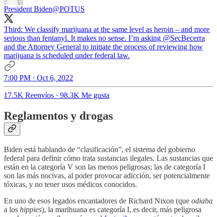
President Biden
@POTUS
Third: We classify marijuana at the same level as heroin – and more
serious than fentanyl. It makes no sense. I’m asking
@SecBecerra
and the Attorney General to initiate the process of reviewing how
marijuana is scheduled under federal law.
7:00 PM · Oct 6, 2022
17.5K Reenvíos
·
98.3K Me gusta
Reglamentos y drogas
Biden está hablando de “clasificación”, el sistema del gobierno
federal para definir cómo trata sustancias ilegales. Las sustancias que
están en la categoría V son las menos peligrosas; las de categoría I
son las más nocivas, al poder provocar adicción, ser potencialmente
tóxicas, y no tener usos médicos conocidos.
En uno de esos legados encantadores de Richard Nixon (que
odiaba
a los
hippies
), la marihuana es categoría I, es decir, más peligrosa