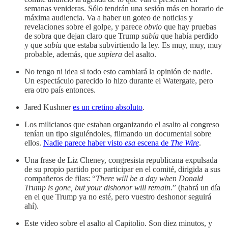
semanas venideras. Sólo tendrán una sesión más en horario de
máxima audiencia. Va a haber un goteo de noticias y
revelaciones sobre el golpe, y parece
obvio
que hay pruebas
de sobra que dejan claro que Trump
sabía
que había perdido
y que
sabía
que estaba subvirtiendo la ley. Es muy, muy, muy
probable, además, que
supiera
del asalto.
No tengo ni idea si todo esto cambiará la opinión de nadie.
Un espectáculo parecido lo hizo durante el Watergate, pero
era otro país entonces.
Jared Kushner
es un cretino absoluto
.
Los milicianos que estaban organizando el asalto al congreso
tenían un tipo siguiéndoles, filmando un documental sobre
ellos.
Nadie parece haber visto
esa
escena de
The Wire
.
Una frase de Liz Cheney, congresista republicana expulsada
de su propio partido por participar en el comité, dirigida a sus
compañeros de filas: “
There will be a day when Donald
Trump is gone, but your dishonor will remain.
” (habrá un día
en el que Trump ya no esté, pero vuestro deshonor seguirá
ahí).
Este video sobre el asalto al Capitolio. Son diez minutos, y