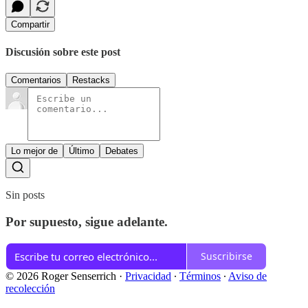
Compartir
Discusión sobre este post
Comentarios
Restacks
Lo mejor de
Último
Debates
Sin posts
Por supuesto, sigue adelante.
Suscribirse
© 2026 Roger Senserrich
·
Privacidad
∙
Términos
∙
Aviso de
recolección