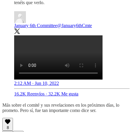
tenéis que verlo.
January 6th Committee
@January6thCmte
2:12 AM · Jun 10, 2022
16.2K Reenvíos
·
32.2K Me gusta
Más sobre el comité y sus revelaciones en los próximos días, lo
prometo. Pero sí, fue tan importante como dice ser.
8