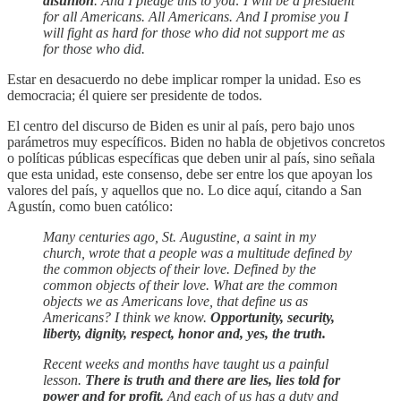
disunion
. And I pledge this to you: I will be a president
for all Americans. All Americans. And I promise you I
will fight as hard for those who did not support me as
for those who did.
Estar en desacuerdo no debe implicar romper la unidad. Eso es
democracia; él quiere ser presidente de todos.
El centro del discurso de Biden es unir al país, pero bajo unos
parámetros muy específicos. Biden no habla de objetivos concretos
o políticas públicas específicas que deben unir al país, sino señala
que esta unidad, este consenso, debe ser entre los que apoyan los
valores del país, y aquellos que no. Lo dice aquí, citando a San
Agustín, como buen católico:
Many centuries ago, St. Augustine, a saint in my
church, wrote that a people was a multitude defined by
the common objects of their love. Defined by the
common objects of their love. What are the common
objects we as Americans love, that define us as
Americans? I think we know.
Opportunity, security,
liberty, dignity, respect, honor and, yes, the truth.
Recent weeks and months have taught us a painful
lesson.
There is truth and there are lies, lies told for
power and for profit.
And each of us has a duty and