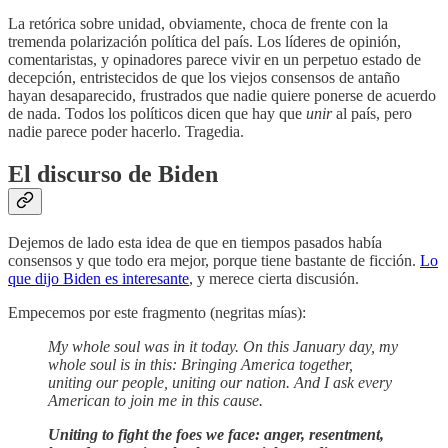
La retórica sobre unidad, obviamente, choca de frente con la
tremenda polarización política del país. Los líderes de opinión,
comentaristas, y opinadores parece vivir en un perpetuo estado de
decepción, entristecidos de que los viejos consensos de antaño
hayan desaparecido, frustrados que nadie quiere ponerse de acuerdo
de nada. Todos los políticos dicen que hay que
unir
al país, pero
nadie parece poder hacerlo. Tragedia.
El discurso de Biden
Dejemos de lado esta idea de que en tiempos pasados había
consensos y que todo era mejor, porque tiene bastante de ficción.
Lo
que dijo Biden es interesante
, y merece cierta discusión.
Empecemos por este fragmento (negritas mías):
My whole soul was in it today. On this January day, my
whole soul is in this: Bringing America together,
uniting our people, uniting our nation. And I ask every
American to join me in this cause.
Uniting to fight the foes we face: anger, resentment,