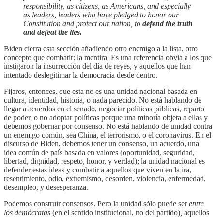
responsibility, as citizens, as Americans, and especially
as leaders, leaders who have pledged to honor our
Constitution and protect our nation, to
defend the truth
and defeat the lies.
Biden cierra esta sección añadiendo otro enemigo a la lista, otro
concepto que combatir: la mentira. Es una referencia obvia a los que
instigaron la insurrección del día de reyes, y aquellos que han
intentado deslegitimar la democracia desde dentro.
Fijaros, entonces, que esta no es una unidad nacional basada en
cultura, identidad, historia, o nada parecido. No está hablando de
llegar a acuerdos en el senado, negociar políticas públicas, reparto
de poder, o no adoptar políticas porque una minoría objeta a ellas y
debemos gobernar por consenso. No está hablando de unidad contra
un enemigo común, sea China, el terrorismo, o el coronavirus. En el
discurso de Biden, debemos tener un consenso, un acuerdo, una
idea común de país basada en valores (oportunidad, seguridad,
libertad, dignidad, respeto, honor, y verdad); la unidad nacional es
defender estas ideas y combatir a aquellos que viven en la ira,
resentimiento, odio, extremismo, desorden, violencia, enfermedad,
desempleo, y desesperanza.
Podemos construir consensos. Pero la unidad sólo puede ser
entre
los demócratas
(en el sentido institucional, no del partido)
,
aquellos