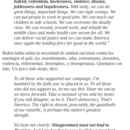
hatred, extremism, lawlessness, violence, disease,
joblessness and hopelessness.
With unity, we can do
great things, important things. We can right wrongs. We
can put people to work in good jobs. We can teach our
children in safe schools. We can overcome the deadly
virus. We can reward, reward work, and rebuild the
middle class and make health care secure for all. We
can deliver racial justice and we can make America
once again the leading force for good in the world.”
Biden habla sobre la necesidad de unidad nacional contra los
enemigos el país: ira, resentimiento, odio, extremismo, desorden,
violencia, enfermedad, desempleo, y desesperanza. Quedaros con
esto. Un poco más abajo, dice:
To all those who supported our campaign, I’m
humbled by the faith you’ve placed in us. To all those
who did not support us, let me say this: Hear me out as
we move forward. Take a measure of me and my heart.
If you still disagree, so be it. That’s democracy. That’s
America. The right to dissent, peaceably, the guardrails
of our republic, is perhaps this nation’s greatest
strength.
Yet hear me clearly:
Disagreement must not lead to