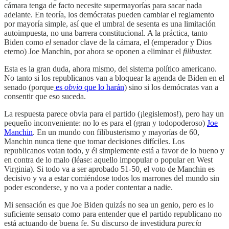
cámara tenga de facto necesite supermayorías para sacar nada
adelante. En teoría, los demócratas pueden cambiar el reglamento
por mayoría simple, así que el umbral de sesenta es una limitación
autoimpuesta, no una barrera constitucional. A la práctica, tanto
Biden como
el
senador clave de la cámara, el (emperador y Dios
eterno) Joe Manchin, por ahora se oponen a eliminar el
filibuster.
Esta es la gran duda, ahora mismo, del sistema político americano.
No tanto si los republicanos van a bloquear la agenda de Biden en el
senado (porque
es
obvio
que lo harán
) sino si los demócratas van a
consentir que eso suceda.
La respuesta parece obvia para el partido (¡legislemos!), pero hay un
pequeño inconveniente: no lo es para el (gran y todopoderoso)
Joe
Manchin
. En un mundo con filibusterismo y mayorías de 60,
Manchin nunca tiene que tomar decisiones difíciles. Los
republicanos votan todo, y él simplemente está a favor de lo bueno y
en contra de lo malo (léase: aquello impopular o popular en West
Virginia). Si todo va a ser aprobado 51-50, el voto de Manchin es
decisivo y va a estar comiéndose todos los marrones del mundo sin
poder esconderse, y no va a poder contentar a nadie.
Mi sensación es que Joe Biden quizás no sea un genio, pero es lo
suficiente sensato como para entender que el partido republicano no
está actuando de buena fe. Su discurso de investidura
parecía