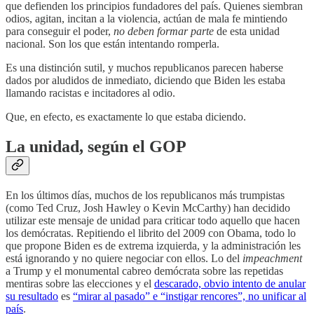
que defienden los principios fundadores del país. Quienes siembran
odios, agitan, incitan a la violencia, actúan de mala fe mintiendo
para conseguir el poder,
no deben formar parte
de esta unidad
nacional. Son los que están intentando romperla.
Es una distinción sutil, y muchos republicanos parecen haberse
dados por aludidos de inmediato, diciendo que Biden les estaba
llamando racistas e incitadores al odio.
Que, en efecto, es exactamente lo que estaba diciendo.
La unidad, según el GOP
En los últimos días, muchos de los republicanos más trumpistas
(como Ted Cruz, Josh Hawley o Kevin McCarthy) han decidido
utilizar este mensaje de unidad para criticar todo aquello que hacen
los demócratas. Repitiendo el librito del 2009 con Obama, todo lo
que propone Biden es de extrema izquierda, y la administración les
está ignorando y no quiere negociar con ellos. Lo del
impeachment
a Trump y el monumental cabreo demócrata sobre las repetidas
mentiras sobre las elecciones y el
descarado, obvio intento de anular
su resultado
es
“mirar al pasado” e “instigar rencores”, no unificar al
país
.