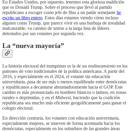
En Estados Unidos, por supuesto, tenemos esta gloriosa maldición
que es Donald Trump. Sobre el proceso que llevó al partido
republicano a escoger como jefe de filas a un patán semejante
he
escrito un libro entero
. Estos días estamos viendo cómo incluso
alguien como Trump, que parece vivir en una burbuja de irrealidad
inalcanzable, va camino de unirse a la larga lista de líderes
detestados por sus votantes por segunda vez.
La “nueva mayoría”
La historia electoral del trumpismo es la de un
realineamiento
en los
patrones de voto tradicionales de la política americana. A partir del
2016, y especialmente en el 2024, el votante sin educación
universitaria, pasa de ser más o menos equilibrado entre demócratas
y republicanos a decantarse abrumadoramente hacia el GOP. Este
cambio es más pronunciado en hombres blancos o latinos, en zonas
rurales o deprimidas, y en el
Midwest
, haciendo que la coalición
republicana sea mucho más eficiente geográficamente para ganar el
colegio electoral.
En dirección contraria, los votantes con educación universitaria,
especialmente mujeres, se mueven de forma acentuada hacia los
demócratas, especialmente en los suburbios de las grandes áreas