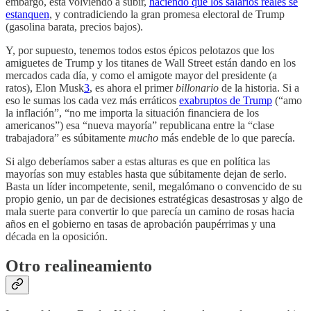
embargo, está volviendo a subir,
haciendo que los salarios reales se
estanquen
, y contradiciendo la gran promesa electoral de Trump
(gasolina barata, precios bajos).
Y, por supuesto, tenemos todos estos épicos pelotazos que los
amiguetes de Trump y los titanes de Wall Street están dando en los
mercados cada día, y como el amigote mayor del presidente (a
ratos), Elon Musk
3
, es ahora el primer
billonario
de la historia. Si a
eso le sumas los cada vez más erráticos
exabruptos de Trump
(“amo
la inflación”, “no me importa la situación financiera de los
americanos”) esa “nueva mayoría” republicana entre la “clase
trabajadora” es súbitamente
mucho
más endeble de lo que parecía.
Si algo deberíamos saber a estas alturas es que en política las
mayorías son muy estables hasta que súbitamente dejan de serlo.
Basta un líder incompetente, senil, megalómano o convencido de su
propio genio, un par de decisiones estratégicas desastrosas y algo de
mala suerte para convertir lo que parecía un camino de rosas hacia
años en el gobierno en tasas de aprobación paupérrimas y una
década en la oposición.
Otro realineamiento