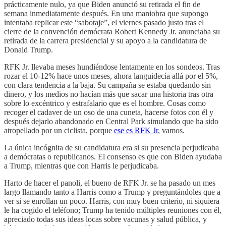
prácticamente nulo, ya que Biden anunció su retirada el fin de
semana inmediatamente después. En una maniobra que supongo
intentaba replicar este “sabotaje”, el viernes pasado justo tras el
cierre de la convención demócrata Robert Kennedy Jr. anunciaba su
retirada de la carrera presidencial y su apoyo a la candidatura de
Donald Trump.
RFK Jr. llevaba meses hundiéndose lentamente en los sondeos. Tras
rozar el 10-12% hace unos meses, ahora languidecía allá por el 5%,
con clara tendencia a la baja. Su campaña se estaba quedando sin
dinero, y los medios no hacían más que sacar una historia tras otra
sobre lo excéntrico y estrafalario que es el hombre. Cosas como
recoger el cadaver de un oso de una cuneta, hacerse fotos con él y
después dejarlo abandonado en Central Park simulando que ha sido
atropellado por un ciclista, porque
ese es RFK Jr
, vamos.
La única incógnita de su candidatura era si su presencia perjudicaba
a demócratas o republicanos. El consenso es que con Biden ayudaba
a Trump, mientras que con Harris le perjudicaba.
Harto de hacer el panoli, el bueno de RFK Jr. se ha pasado un mes
largo llamando tanto a Harris como a Trump y preguntándoles que a
ver si se enrollan un poco. Harris, con muy buen criterio, ni siquiera
le ha cogido el teléfono; Trump ha tenido múltiples reuniones con él,
apreciado todas sus ideas locas sobre vacunas y salud pública, y