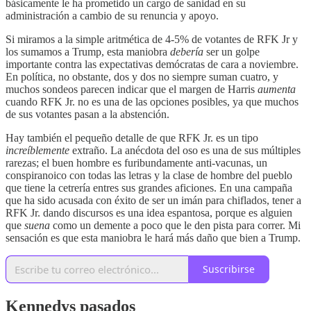
básicamente le ha prometido un cargo de sanidad en su
administración a cambio de su renuncia y apoyo.
Si miramos a la simple aritmética de 4-5% de votantes de RFK Jr y
los sumamos a Trump, esta maniobra
debería
ser un golpe
importante contra las expectativas demócratas de cara a noviembre.
En política, no obstante, dos y dos no siempre suman cuatro, y
muchos sondeos parecen indicar que el margen de Harris
aumenta
cuando RFK Jr. no es una de las opciones posibles, ya que muchos
de sus votantes pasan a la abstención.
Hay también el pequeño detalle de que RFK Jr. es un tipo
increíblemente
extraño. La anécdota del oso es una de sus múltiples
rarezas; el buen hombre es furibundamente anti-vacunas, un
conspiranoico con todas las letras y la clase de hombre del pueblo
que tiene la cetrería entres sus grandes aficiones. En una campaña
que ha sido acusada con éxito de ser un imán para chiflados, tener a
RFK Jr. dando discursos es una idea espantosa, porque es alguien
que
suena
como un demente a poco que le den pista para correr. Mi
sensación es que esta maniobra le hará más daño que bien a Trump.
Suscribirse
Kennedys pasados