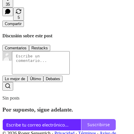
35
5
Compartir
Discusión sobre este post
Comentarios
Restacks
Lo mejor de
Último
Debates
Sin posts
Por supuesto, sigue adelante.
Suscribirse
© 2026 Roger Senserrich
·
Privacidad
∙
Términos
∙
Aviso de