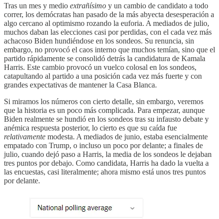
Tras un mes y medio
extrañísimo
y un cambio de candidato a todo
correr, los demócratas han pasado de la más abyecta desesperación a
algo cercano al optimismo rozando la euforia. A mediados de julio,
muchos daban las elecciones casi por perdidas, con el cada vez más
achacoso Biden hundiéndose en los sondeos. Su renuncia, sin
embargo, no provocó el caos interno que muchos temían, sino que el
partido rápidamente se consolidó detrás la candidatura de Kamala
Harris. Este cambio provocó un vuelco colosal en los sondeos,
catapultando al partido a una posición cada vez más fuerte y con
grandes expectativas de mantener la Casa Blanca.
Si miramos los números con cierto detalle, sin embargo, veremos
que la historia es un poco más complicada. Para empezar, aunque
Biden realmente se hundió en los sondeos tras su infausto debate y
anémica respuesta posterior, lo cierto es que su caída fue
relativamente
modesta. A mediados de junio, estaba esencialmente
empatado con Trump, o incluso un poco por delante; a finales de
julio, cuando dejó paso a Harris, la media de los sondeos le dejaban
tres puntos por debajo. Como candidata, Harris ha dado la vuelta a
las encuestas, casi literalmente; ahora mismo está unos tres puntos
por delante.