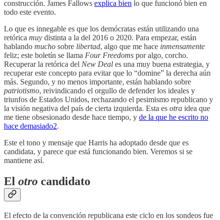
construcción. James Fallows
explica bien
lo que funcionó bien en
todo este evento.
Lo que es innegable es que los demócratas están utilizando una
retórica
muy
distinta a la del 2016 o 2020. Para empezar, están
hablando
mucho
sobre
libertad
, algo que me hace
inmensamente
feliz; este boletín se llama
Four Freedoms
por algo, corcho.
Recuperar la retórica del
New Deal
es una muy buena estrategia, y
recuperar este concepto para evitar que lo “domine” la derecha aún
más. Segundo, y no menos importante, están hablando sobre
patriotismo
, reivindicando el orgullo de defender los ideales y
triunfos de Estados Unidos, rechazando el pesimismo republicano y
la visión negativa del país de cierta izquierda. Esta es
otra
idea que
me tiene obsesionado desde hace tiempo, y
de la que he escrito no
hace demasiado
2
.
Este el tono y mensaje que Harris ha adoptado desde que es
candidata, y parece que está funcionando bien. Veremos si se
mantiene así.
El
otro
candidato
El efecto de la convención republicana este ciclo en los sondeos fue