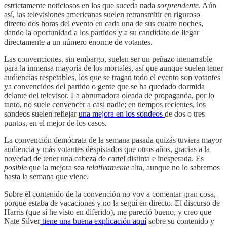
estrictamente noticiosos en los que suceda nada
sorprendente.
Aún
así, las televisiones americanas suelen retransmitir en riguroso
directo dos horas del evento en cada una de sus cuatro noches,
dando la oportunidad a los partidos y a su candidato de llegar
directamente a un número enorme de votantes.
Las convenciones, sin embargo, suelen ser un peñazo inenarrable
para la inmensa mayoría de los mortales, así que aunque suelen tener
audiencias respetables, los que se tragan todo el evento son votantes
ya convencidos del partido o gente que se ha quedado dormida
delante del televisor. La abrumadora oleada de propaganda, por lo
tanto, no suele convencer a casi nadie; en tiempos recientes, los
sondeos suelen reflejar
una mejora en los sondeos
de dos o tres
puntos, en el mejor de los casos.
La convención demócrata de la semana pasada quizás tuviera mayor
audiencia y más votantes despistados que otros años, gracias a la
novedad de tener una cabeza de cartel distinta e inesperada. Es
posible
que la mejora sea
relativamente
alta, aunque no lo sabremos
hasta la semana que viene.
Sobre el contenido de la convención no voy a comentar gran cosa,
porque estaba de vacaciones y no la seguí en directo. El discurso de
Harris (que sí he visto en diferido), me pareció bueno, y creo que
Nate Silver
tiene una buena explicación aquí
sobre su contenido y