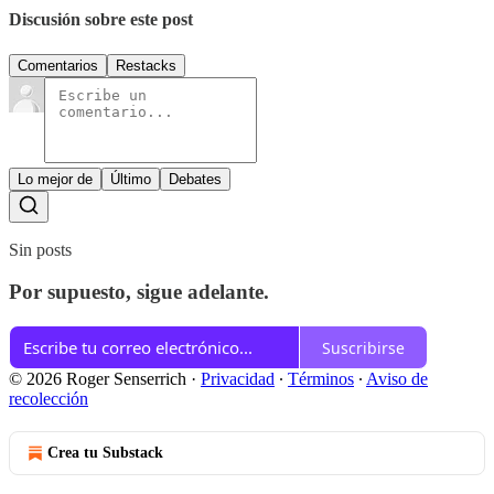
Discusión sobre este post
Comentarios
Restacks
Lo mejor de
Último
Debates
Sin posts
Por supuesto, sigue adelante.
Suscribirse
© 2026 Roger Senserrich
·
Privacidad
∙
Términos
∙
Aviso de
recolección
Crea tu Substack